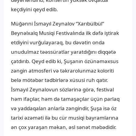
keçdiyini qeyd edib.
Müğənni İsmayıl Zeynalov “Xarıbülbül”
Beynəlxalq Musiqi Festivalında ilk dəfə iştirak
etdiyini vurğulayaraq, bu dəvətin onda
unudulmaz təəssüratlar yaratdığını diqqətə
çatdırıb. Qeyd edib ki, Şuşanın özünəməxsus
zəngin atmosferi və təkrarolunmaz koloriti
belə mötəbər tədbirlərə xüsusi ruh qatır.
İsmayıl Zeynalovun sözlərinə görə, festival
həm ifaçılar, həm də tamaşaçılar üçün parlaq
və yaddaqalan anlarla zəngindir, Şuşa isə öz
tarixi əzəməti ilə bu cür musiqi bayramlarına
ən çox yaraşan məkan, əsl sənət məbədidir.