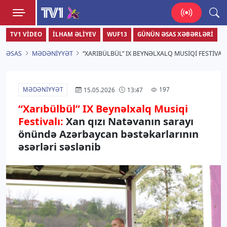
TV1
TV1 VIDEO
İLHAM ƏLIYEV
WUF13
GÜNÜN ƏSAS XƏBƏRLƏRI
Zamanı bizimlə yaşa!
ƏSAS
MƏDƏNIYYƏT
“XARIBÜLBÜL” IX BEYNƏLXALQ MUSIQI FESTIVA
MƏDƏNIYYƏT
197
15.05.2026
13:47
“Xarıbülbül” IX Beynəlxalq Musiqi
Festivalı:
Xan qızı Natəvanın sarayı
önündə Azərbaycan bəstəkarlarının
əsərləri səslənib