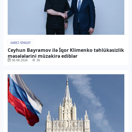
XARICI SIYASƏT
Ceyhun Bayramov ilə İqor Klimenko təhlükəsizlik
məsələlərini müzakirə ediblər
06.08.2026
36