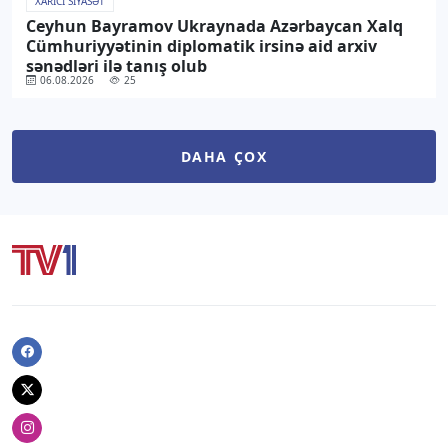
XARICI SIYASƏT
Ceyhun Bayramov Ukraynada Azərbaycan Xalq
Cümhuriyyətinin diplomatik irsinə aid arxiv
sənədləri ilə tanış olub
06.08.2026
25
DAHA ÇOX
Facebook
Twitter
Instagram