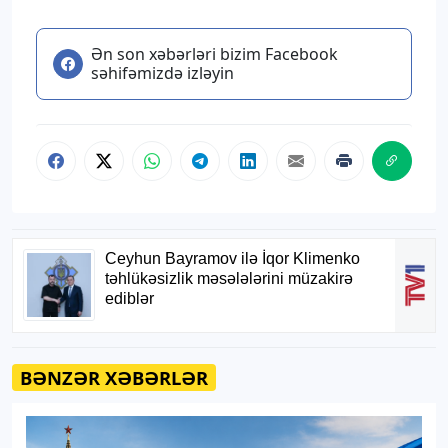
Ən son xəbərləri bizim Facebook
səhifəmizdə izləyin
BƏNZƏR XƏBƏRLƏR