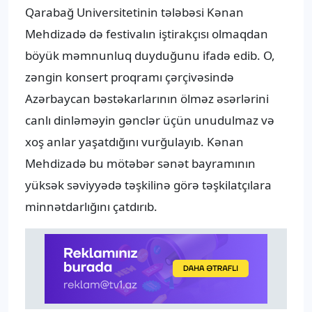
Qarabağ Universitetinin tələbəsi Kənan
Mehdizadə də festivalın iştirakçısı olmaqdan
böyük məmnunluq duyduğunu ifadə edib. O,
zəngin konsert proqramı çərçivəsində
Azərbaycan bəstəkarlarının ölməz əsərlərini
canlı dinləməyin gənclər üçün unudulmaz və
xoş anlar yaşatdığını vurğulayıb. Kənan
Mehdizadə bu mötəbər sənət bayramının
yüksək səviyyədə təşkilinə görə təşkilatçılara
minnətdarlığını çatdırıb.