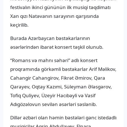
festivalın ikinci gününün ilk musiqi təqdimatı
Xan qızı Natəvanın sarayının qarşısında
keçirilib.
Burada Azərbaycan bəstəkarlarının
əsərlərindən ibarət konsert təşkil olunub.
“Romans və mahnı səhəri” adlı konsert
proqramında görkəmli bəstəkarlar Arif Məlikov,
Cahangir Cahangirov, Fikrət Əmirov, Qara
Qarayev, Oqtay Kazımi, Süleyman Ələsgərov,
Tofiq Quliyev, Üzeyir Hacıbəyli və Vasif
Adıgözəlovun sevilən əsərləri səslənib.
Dillər əzbəri olan həmin bəstələri gənc istedadlı
musiqiçilər Aqşin Abdullayev, Elnarə