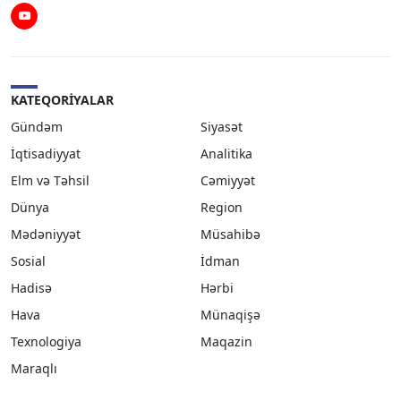
Youtube
KATEQORIYALAR
Gündəm
Siyasət
İqtisadiyyat
Analitika
Elm və Təhsil
Cəmiyyət
Dünya
Region
Mədəniyyət
Müsahibə
Sosial
İdman
Hadisə
Hərbi
Hava
Münaqişə
Texnologiya
Maqazin
Maraqlı