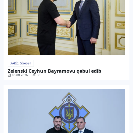
XARICI SIYASƏT
Zelenski Ceyhun Bayramovu qəbul edib
06.08.2026
30