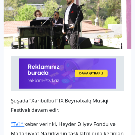
Şuşada “Xarıbülbül” IX Beynəlxalq Musiqi
Festivalı davam edir.
“TV1”
xəbər verir ki, Heydər Əliyev Fondu və
Mədəniyyət Nazirliyinin təşkilatçılığı ilə keçirilən