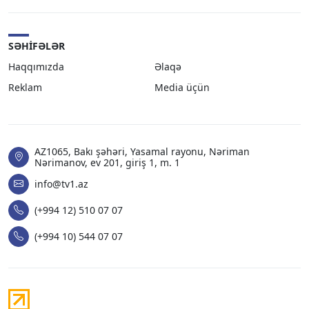
SƏHIFƏLƏR
Haqqımızda
Əlaqə
Reklam
Media üçün
AZ1065, Bakı şəhəri, Yasamal rayonu, Nəriman
Nərimanov, ev 201, giriş 1, m. 1
info@tv1.az
(+994 12) 510 07 07
(+994 10) 544 07 07