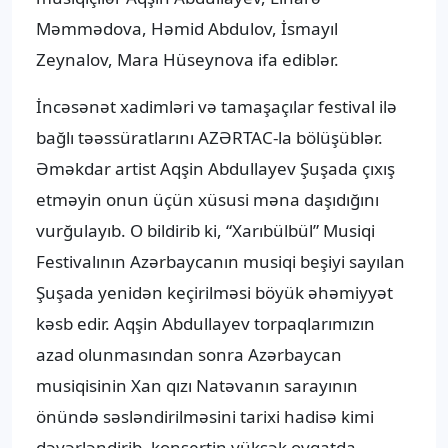
Məmmədova, Həmid Abdulov, İsmayıl
Zeynalov, Mara Hüseynova ifa ediblər.
İncəsənət xadimləri və tamaşaçılar festival ilə
bağlı təəssüratlarını AZƏRTAC-la bölüşüblər.
Əməkdar artist Aqşin Abdullayev Şuşada çıxış
etməyin onun üçün xüsusi məna daşıdığını
vurğulayıb. O bildirib ki, “Xarıbülbül” Musiqi
Festivalının Azərbaycanın musiqi beşiyi sayılan
Şuşada yenidən keçirilməsi böyük əhəmiyyət
kəsb edir. Aqşin Abdullayev torpaqlarımızın
azad olunmasından sonra Azərbaycan
musiqisinin Xan qızı Natəvanın sarayının
önündə səsləndirilməsini tarixi hadisə kimi
dəyərləndirib, konsertin yüksək ovqatda