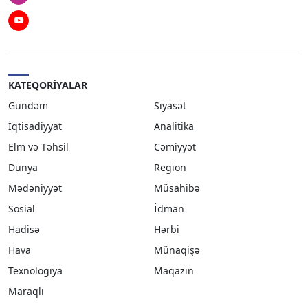
Youtube
KATEQORIYALAR
Gündəm
Siyasət
İqtisadiyyat
Analitika
Elm və Təhsil
Cəmiyyət
Dünya
Region
Mədəniyyət
Müsahibə
Sosial
İdman
Hadisə
Hərbi
Hava
Münaqişə
Texnologiya
Maqazin
Maraqlı