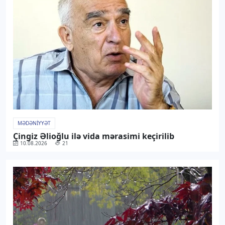
MƏDƏNIYYƏT
Çingiz Əlioğlu ilə vida mərasimi keçirilib
10.08.2026
21