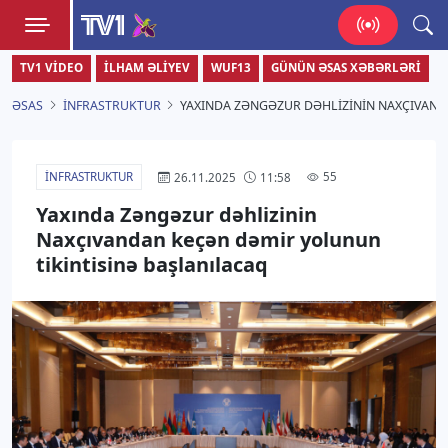
TV1
TV1 VIDEO
İLHAM ƏLIYEV
WUF13
GÜNÜN ƏSAS XƏBƏRLƏRI
Zamanı bizimlə yaşa!
ƏSAS
İNFRASTRUKTUR
YAXINDA ZƏNGƏZUR DƏHLIZININ NAXÇIVAND
İNFRASTRUKTUR
55
26.11.2025
11:58
Yaxında Zəngəzur dəhlizinin
Naxçıvandan keçən dəmir yolunun
tikintisinə başlanılacaq