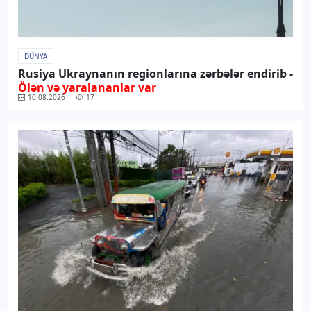
DÜNYA
Rusiya Ukraynanın regionlarına zərbələr endirib -
Ölən və yaralananlar var
10.08.2026
17