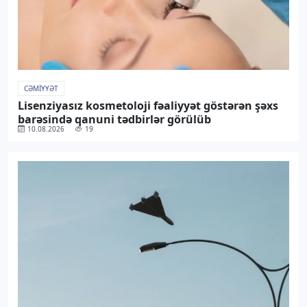
CƏMIYYƏT
Lisenziyasız kosmetoloji fəaliyyət göstərən şəxs
barəsində qanuni tədbirlər görülüb
10.08.2026
19