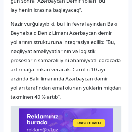
gün sonra “Azərbaycan Dəmir Yolları” bu
layihənin icrasına başlayacaq”.
Nazir vurğulayıb ki, bu ilin fevral ayından Bakı
Beynəlxalq Dəniz Limanı Azərbaycan dəmir
yollarının strukturuna inteqrasiya edilib: “Bu,
nəqliyyat əməliyyatlarının və logistik
proseslərin səmərəliliyini əhəmiyyətli dərəcədə
artırmağa imkan verəcək. Cari ilin 10 ayı
ərzində Bakı limanında Azərbaycan dəmir
yolları tərəfindən emal olunan yüklərin miqdarı
təxminən 40 % artıb”.