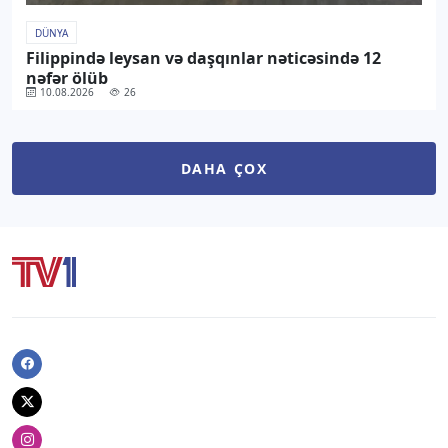
DÜNYA
Filippində leysan və daşqınlar nəticəsində 12
nəfər ölüb
10.08.2026
26
DAHA ÇOX
Facebook
Twitter
Instagram