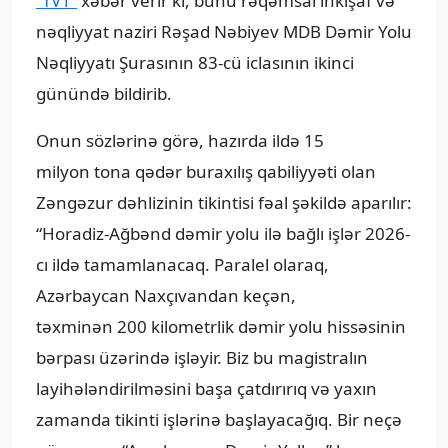
“TV1”
xəbər verir ki, bunu rəqəmsal inkişaf və
nəqliyyat naziri Rəşad Nəbiyev MDB Dəmir Yolu
Nəqliyyatı Şurasının 83-cü iclasının ikinci
günündə bildirib.
Onun sözlərinə görə, hazırda ildə 15
milyon tona qədər buraxılış qabiliyyəti olan
Zəngəzur dəhlizinin tikintisi fəal şəkildə aparılır:
“Horadiz-Ağbənd dəmir yolu ilə bağlı işlər 2026-
cı ildə tamamlanacaq. Paralel olaraq,
Azərbaycan Naxçıvandan keçən,
təxminən 200 kilometrlik dəmir yolu hissəsinin
bərpası üzərində işləyir. Biz bu magistralın
layihələndirilməsini başa çatdırırıq və yaxın
zamanda tikinti işlərinə başlayacağıq. Bir neçə