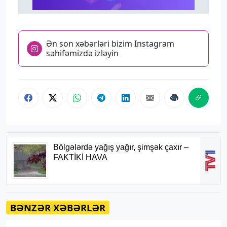
Ən son xəbərləri bizim Instagram
səhifəmizdə izləyin
BƏNZƏR XƏBƏRLƏR