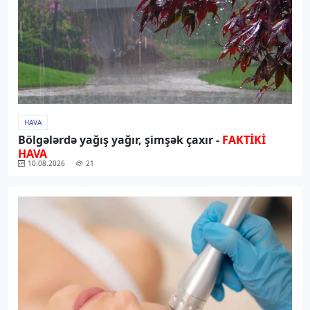
HAVA
Bölgələrdə yağış yağır, şimşək çaxır -
FAKTİKİ
HAVA
10.08.2026
21