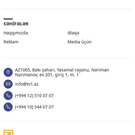
SƏHIFƏLƏR
Haqqımızda
Əlaqə
Reklam
Media üçün
AZ1065, Bakı şəhəri, Yasamal rayonu, Nəriman
Nərimanov, ev 201, giriş 1, m. 1
info@tv1.az
(+994 12) 510 07 07
(+994 10) 544 07 07