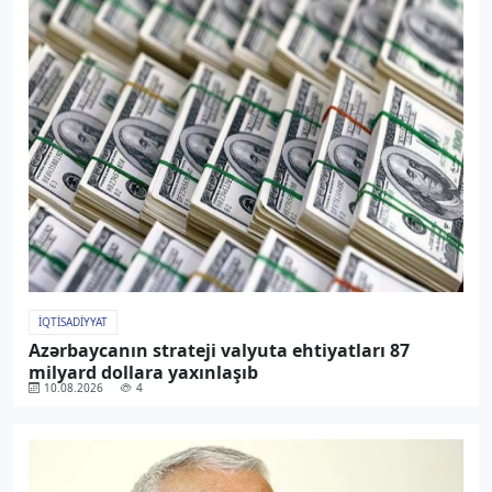
İQTISADIYYAT
Azərbaycanın strateji valyuta ehtiyatları 87
milyard dollara yaxınlaşıb
10.08.2026
4