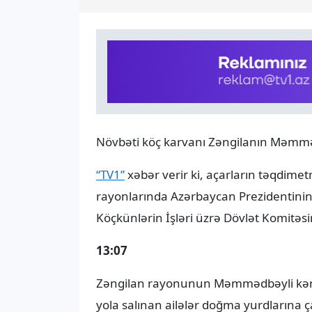
Növbəti köç karvanı Zəngilanın Məmməd
“TV1”
xəbər verir ki, açarların təqdim
rayonlarında Azərbaycan Prezidentinin
Köçkünlərin İşləri üzrə Dövlət Komitəsini
13:07
Zəngilan rayonunun Məmmədbəyli kəndi
yola salınan ailələr doğma yurdlarına ça