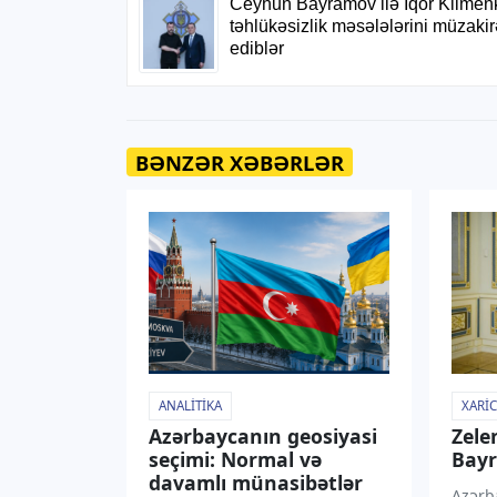
BƏNZƏR XƏBƏRLƏR
ANALITIKA
XARIC
Azərbaycanın geosiyasi
Zele
seçimi: Normal və
Bayr
davamlı münasibətlər
Azərba