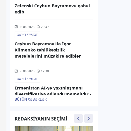
Zelenski Ceyhun Bayramovu qəbul
edib
06.08.2026
20:47
XARICI SIYASƏT
Ceyhun Bayramov ilə İqor
Klimenko təhlükəsizlik
məsələlərini müzakirə ediblər
06.08.2026
17:30
XARICI SIYASƏT
Ermənistan Aİ-yə yaxınlaşmanı
diversifikasiya adlandırmamalıdır -
BÜTÜN XƏBƏRLƏR
Rusiya XİN
06.08.2026
15:25
REDAKSIYANIN SEÇIMI
XARICI SIYASƏT