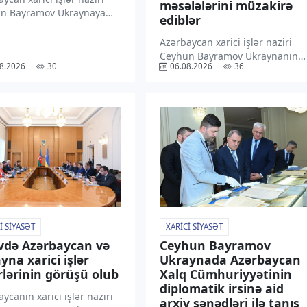
məsələlərini müzakirə
n Bayramov Ukraynaya
ediblər
səfəri çərçivəsində
dent Volodimir Zelenski
Azərbaycan xarici işlər naziri
indən qəbul olunmaqdan
Ceyhun Bayramov Ukraynanın
8.2026
30
06.08.2026
36
nluğunu ifadə edib.
Milli Təhlükəsizlik və Müdafiə
xəbər verir ki, C. Bayramov
Şurasının katibi İqor Klimenko
ədə “X” sosial
ilə görüşüb. “TV1” xəbər verir ki,
əsində paylaşım […]
bu barədə nazir “X” sosial
media hesabında paylaşım
edib. Bildirilib […]
I SIYASƏT
XARICI SIYASƏT
vdə Azərbaycan və
Ceyhun Bayramov
yna xarici işlər
Ukraynada Azərbaycan
rlərinin görüşü olub
Xalq Cümhuriyyətinin
diplomatik irsinə aid
ycanın xarici işlər naziri
arxiv sənədləri ilə tanış