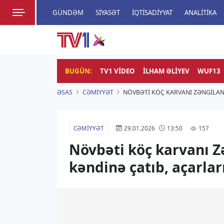
GÜNDƏM
SIYASƏT
İQTISADIYYAT
ANALITIKA
HADISƏ
TV1
Zamanı bizimlə yaşa!
BUGÜN:
TV1 VIDEO
İLHAM ƏLIYEV
WUF13
ƏSAS
CƏMIYYƏT
NÖVBƏTI KÖÇ KARVANI ZƏNGILAN
CƏMIYYƏT
157
29.01.2026
13:50
Növbəti köç karvanı 
kəndinə çatıb, açarla