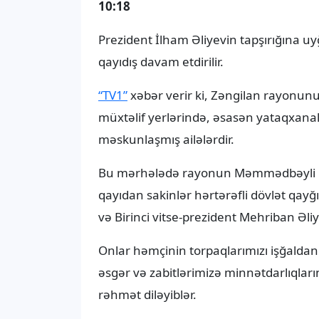
10:18
Prezident İlham Əliyevin tapşırığına u
qayıdış davam etdirilir.
“TV1”
xəbər verir ki, Zəngilan rayonu
müxtəlif yerlərində, əsasən yataqxanal
məskunlaşmış ailələrdir.
Bu mərhələdə rayonun Məmmədbəyli kə
qayıdan sakinlər hərtərəfli dövlət qayğ
və Birinci vitse-prezident Mehriban Əli
Onlar həmçinin torpaqlarımızı işğald
əsgər və zabitlərimizə minnətdarlıqları
rəhmət diləyiblər.