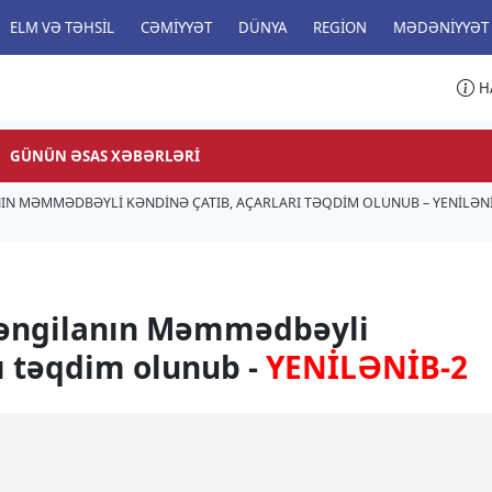
ELM VƏ TƏHSIL
CƏMIYYƏT
DÜNYA
REGION
MƏDƏNIYYƏT
H
GÜNÜN ƏSAS XƏBƏRLƏRI
IN MƏMMƏDBƏYLI KƏNDINƏ ÇATIB, AÇARLARI TƏQDIM OLUNUB – YENİLƏNİ
Zəngilanın Məmmədbəyli
rı təqdim olunub -
YENİLƏNİB-2