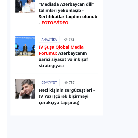
sanksiyaları genişləndirib
“Mediada Azərbaycan dili”
təlimləri yekunlaşıb -
Sertifikatlar təqdim olunub
06.08.2026
13:49
-
FOTO/VİDEO
XARICI SIYASƏT
Elman Abdullayev UNESCO-dan geri
ANALITIKA
772
çağırılıb, yerinə təyinat olub
IV Şuşa Qlobal Media
Forumu:
Azərbaycanın
06.08.2026
13:32
xarici siyasət və inkişaf
strategiyası
DÜNYA
Rəsmi Kiyev: ABŞ nümayəndə
heyətinin Ukraynaya səfərini
CƏMIYYƏT
757
gözləyirik
Həzi kişinin sərgüzəştləri -
IV Yazı (çörək bişirməyi
çörəkçiyə tapşıraq)
06.08.2026
13:29
RƏSMI XƏBƏR
Bəxtiyar Aslanbəyli “Şöhrət” ordeni
ilə təltif edilib