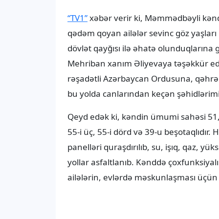
“TV1”
xəbər verir ki, Məmmədbəyli kənd
qədəm qoyan ailələr sevinc göz yaşları 
dövlət qayğısı ilə əhatə olunduqlarına 
Mehriban xanım Əliyevaya təşəkkür edib
rəşadətli Azərbaycan Ordusuna, qəhrəma
bu yolda canlarından keçən şəhidlərimiz
Qeyd edək ki, kəndin ümumi sahəsi 51,6
55-i üç, 55-i dörd və 39-u beşotaqlıdır.
panelləri quraşdırılıb, su, işıq, qaz, yü
yollar asfaltlanıb. Kənddə çoxfunksiyal
ailələrin, evlərdə məskunlaşması üçün 