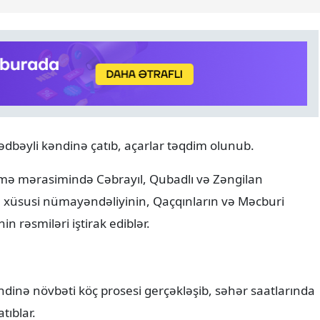
ANALITIKA
06.08.2026
bəyli kəndinə çatıb, açarlar təqdim olunub.
Azərbaycanın geosiyasi seç
Normal və davamlı münasi
etmə mərasimində Cəbrayıl, Qubadlı və Zəngilan
 xüsusi nümayəndəliyinin, Qaçqınların və Məcburi
n rəsmiləri iştirak ediblər.
nə növbəti köç prosesi gerçəkləşib, səhər saatlarında
tıblar.