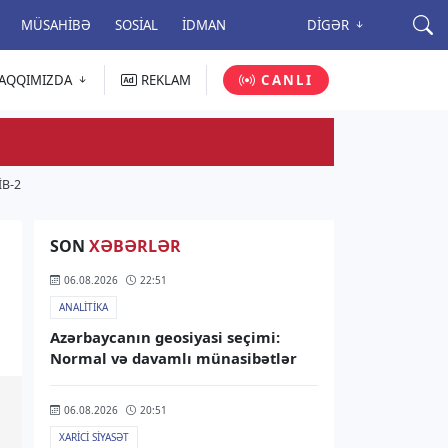
MÜSAHIBƏ
SOSIAL
İDMAN
DIGƏR
AQQIMIZDA
REKLAM
CANLI
B-2
SON
XƏBƏRLƏR
06.08.2026
22:51
ANALITIKA
Azərbaycanın geosiyasi seçimi:
Normal və davamlı münasibətlər
06.08.2026
20:51
XARICI SIYASƏT