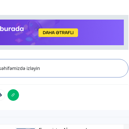
əhifəmizdə izləyin