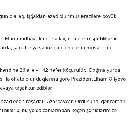
yğun olaraq, işğaldan azad olunmuş ərazilərə böyük
nun Məmmədbəyli kəndinə köç edənlər respublikanın
arda, sanatoriya və inzibati binalarda müvəqqəti
ndinə 26 ailə – 142 nəfər köçürülüb. Doğma yurda
ısı ilə əhatə olunduqlarına görə Prezident İlham Əliyevə
yevaya təşəkkür ediblər.
an azad edən rəşadətli Azərbaycan Ordusuna, qəhrəman
nı bildirib, bu yolda canlarından keçən şəhidlərimizə