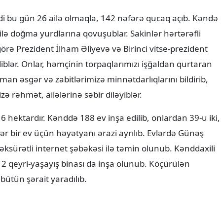
i bu gün 26 ailə olmaqla, 142 nəfərə qucaq açıb. Kəndə
ilə doğma yurdlarına qovuşublar. Sakinlər hərtərəfli
görə Prezident İlham Əliyevə və Birinci vitse-prezident
lər. Onlar, həmçinin torpaqlarımızı işğaldan qurtaran
n əsgər və zabitlərimizə minnətdarlıqlarını bildirib,
ə rəhmət, ailələrinə səbir diləyiblər.
 hektardır. Kənddə 188 ev inşa edilib, onlardan 39-u iki,
 Hər bir ev üçün həyətyanı ərazi ayrılıb. Evlərdə Günəş
ksəksürətli internet şəbəkəsi ilə təmin olunub. Kənddaxili
ı 2 qeyri-yaşayış binası da inşa olunub. Köçürülən
bütün şərait yaradılıb.