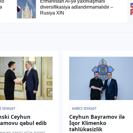
I SIYASƏT
XARICI SIYASƏT
nski Ceyhun
Ceyhun Bayramov ilə
amovu qəbul edib
İqor Klimenko
təhlükəsizlik
ycan xarici işlər naziri