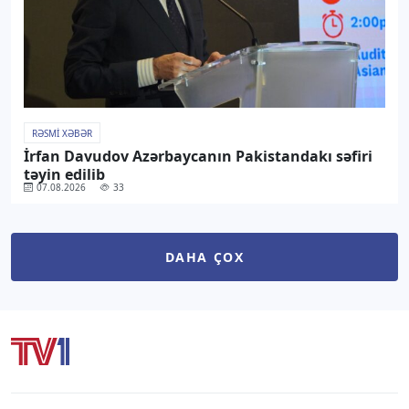
RƏSMI XƏBƏR
İrfan Davudov Azərbaycanın Pakistandakı səfiri
təyin edilib
07.08.2026
33
DAHA ÇOX