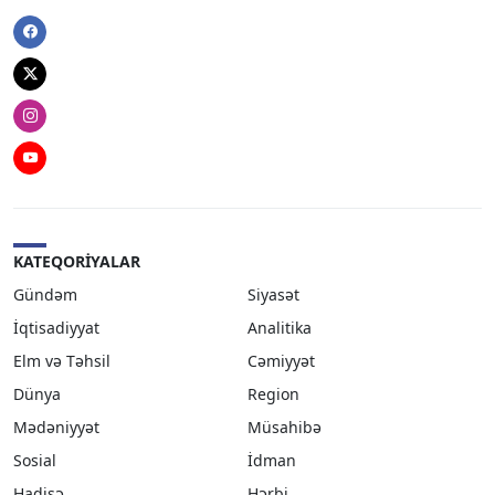
Facebook
Twitter
Instagram
Youtube
KATEQORIYALAR
Gündəm
Siyasət
İqtisadiyyat
Analitika
Elm və Təhsil
Cəmiyyət
Dünya
Region
Mədəniyyət
Müsahibə
Sosial
İdman
Hadisə
Hərbi