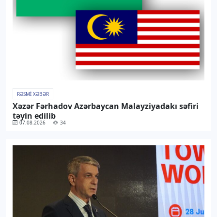
RƏSMI XƏBƏR
Xəzər Fərhadov Azərbaycan Malayziyadakı səfiri
təyin edilib
07.08.2026
34