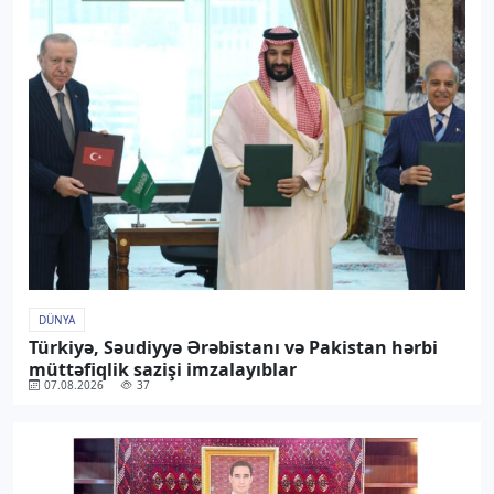
DÜNYA
Türkiyə, Səudiyyə Ərəbistanı və Pakistan hərbi
müttəfiqlik sazişi imzalayıblar
07.08.2026
37