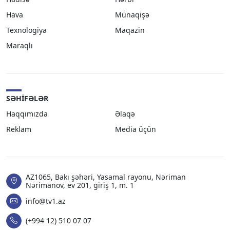
Hava
Münaqişə
Texnologiya
Maqazin
Maraqlı
SƏHIFƏLƏR
Haqqımızda
Əlaqə
Reklam
Media üçün
AZ1065, Bakı şəhəri, Yasamal rayonu, Nəriman
Nərimanov, ev 201, giriş 1, m. 1
info@tv1.az
(+994 12) 510 07 07