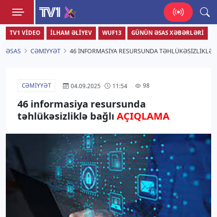
TV1
TV1 VIDEO
İLHAM ƏLIYEV
WUF13
GÜNÜN ƏSAS XƏBƏRLƏRI
Zamanı bizimlə yaşa!
ƏSAS
CƏMIYYƏT
46 INFORMASIYA RESURSUNDA TƏHLÜKƏSIZLIKLƏ 
CƏMIYYƏT
98
04.09.2025
11:54
46 informasiya resursunda
təhlükəsizliklə bağlı
AÇIQLAMA