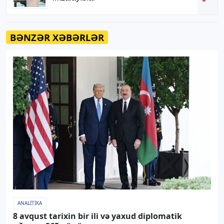
BƏNZƏR XƏBƏRLƏR
ANALITIKA
8 avqust tarixin bir ili və yaxud diplomatik