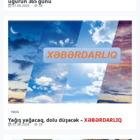
uğurun 365 günü
07.08.2026
38
HAVA
Yağış yağacaq, dolu düşəcək –
XƏBƏRDARLIQ
07.08.2026
33