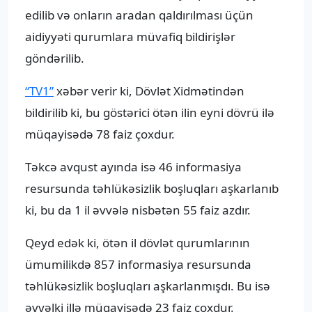
edilib və onların aradan qaldırılması üçün
aidiyyəti qurumlara müvafiq bildirişlər
göndərilib.
“TV1”
xəbər verir ki, Dövlət Xidmətindən
bildirilib ki, bu göstərici ötən ilin eyni dövrü ilə
müqayisədə 78 faiz çoxdur.
Təkcə avqust ayında isə 46 informasiya
resursunda təhlükəsizlik boşluqları aşkarlanıb
ki, bu da 1 il əvvələ nisbətən 55 faiz azdır.
Qeyd edək ki, ötən il dövlət qurumlarının
ümumilikdə 857 informasiya resursunda
təhlükəsizlik boşluqları aşkarlanmışdı. Bu isə
əvvəlki illə müqayisədə 23 faiz çoxdur.