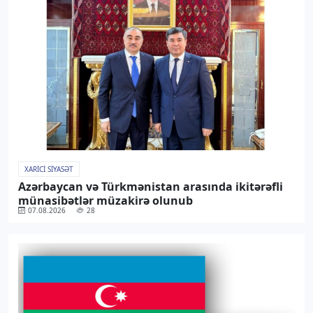
XARICI SIYASƏT
Azərbaycan və Türkmənistan arasında ikitərəfli
münasibətlər müzakirə olunub
07.08.2026
28