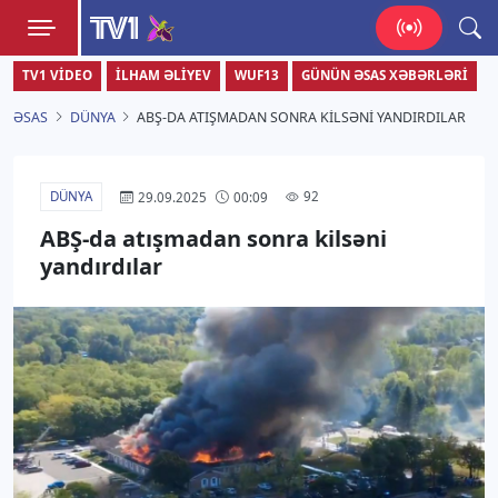
TV1
TV1 VIDEO
İLHAM ƏLIYEV
WUF13
GÜNÜN ƏSAS XƏBƏRLƏRI
Zamanı bizimlə yaşa!
ƏSAS
DÜNYA
ABŞ-DA ATIŞMADAN SONRA KILSƏNI YANDIRDILAR
DÜNYA
92
29.09.2025
00:09
ABŞ-da atışmadan sonra kilsəni
yandırdılar