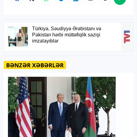
BƏNZƏR XƏBƏRLƏR