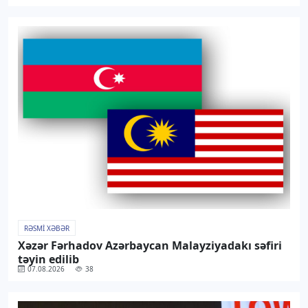
RƏSMI XƏBƏR
Xəzər Fərhadov Azərbaycan Malayziyadakı səfiri
təyin edilib
07.08.2026
38