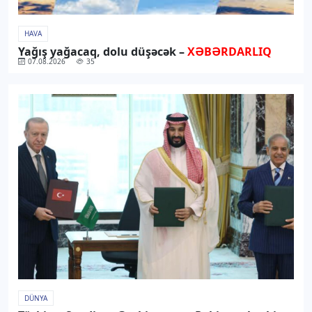
HAVA
Yağış yağacaq, dolu düşəcək –
XƏBƏRDARLIQ
07.08.2026
35
DÜNYA