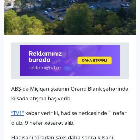
ABŞ-də Miçiqan ştatının Qrand Blank şəhərində
kilsədə atışma baş verib.
“TV1”
xəbər verir ki, hadisə nəticəsində 1 nəfər
ölüb, 9 nəfər xəsarət alıb.
Hadisəni törədən şəxs daha sonra kilsəni