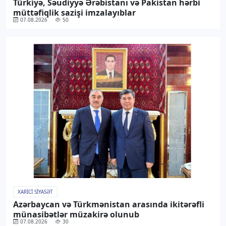
Türkiyə, Səudiyyə Ərəbistanı və Pakistan hərbi
müttəfiqlik sazişi imzalayıblar
07.08.2026
50
XARICI SIYASƏT
Azərbaycan və Türkmənistan arasında ikitərəfli
münasibətlər müzakirə olunub
07.08.2026
30