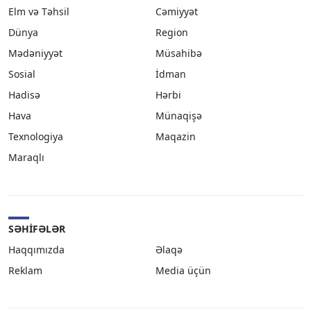
Elm və Təhsil
Cəmiyyət
Dünya
Region
Mədəniyyət
Müsahibə
Sosial
İdman
Hadisə
Hərbi
Hava
Münaqişə
Texnologiya
Maqazin
Maraqlı
SƏHIFƏLƏR
Haqqımızda
Əlaqə
Reklam
Media üçün