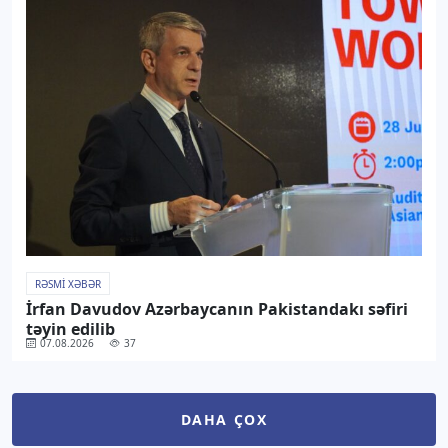
RƏSMI XƏBƏR
İrfan Davudov Azərbaycanın Pakistandakı səfiri
təyin edilib
07.08.2026
37
DAHA ÇOX