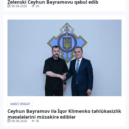
Zelenski Ceyhun Bayramovu qəbul edib
06.08.2026
30
XARICI SIYASƏT
Ceyhun Bayramov ilə İqor Klimenko təhlükəsizlik
məsələlərini müzakirə ediblər
06.08.2026
36