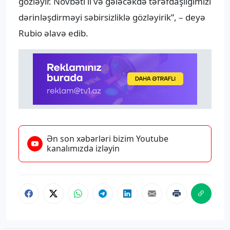
gözləyir. Növbəti il və gələcəkdə tərəfdaşlığımızı
dərinləşdirməyi səbirsizliklə gözləyirik”, – deyə
Rubio əlavə edib.
Ən son xəbərləri bizim Youtube
kanalımızda izləyin