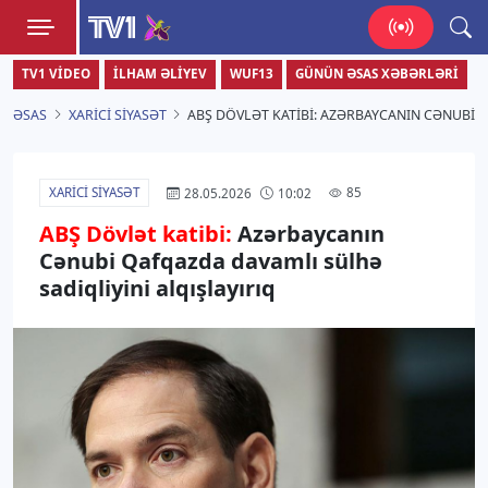
TV1
TV1 VIDEO
İLHAM ƏLIYEV
WUF13
GÜNÜN ƏSAS XƏBƏRLƏRI
Zamanı bizimlə yaşa!
ƏSAS
XARICI SIYASƏT
ABŞ DÖVLƏT KATIBI: AZƏRBAYCANIN CƏNUBI 
XARICI SIYASƏT
85
28.05.2026
10:02
ABŞ Dövlət katibi:
Azərbaycanın
Cənubi Qafqazda davamlı sülhə
sadiqliyini alqışlayırıq