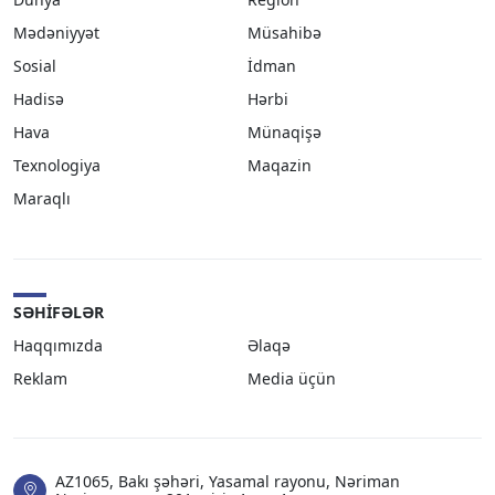
Mədəniyyət
Müsahibə
Sosial
İdman
Hadisə
Hərbi
Hava
Münaqişə
Texnologiya
Maqazin
Maraqlı
SƏHIFƏLƏR
Haqqımızda
Əlaqə
Reklam
Media üçün
AZ1065, Bakı şəhəri, Yasamal rayonu, Nəriman