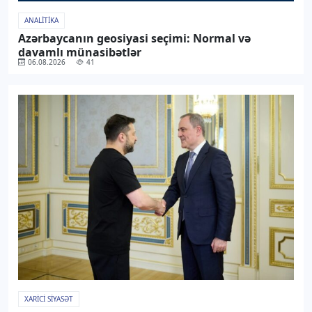
ANALITIKA
Azərbaycanın geosiyasi seçimi: Normal və
davamlı münasibətlər
06.08.2026
41
XARICI SIYASƏT