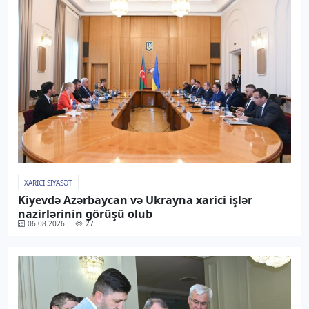
XARICI SIYASƏT
Kiyevdə Azərbaycan və Ukrayna xarici işlər
nazirlərinin görüşü olub
06.08.2026
27