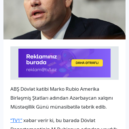
ABŞ Dövlət katibi Marko Rubio Amerika
Birləşmiş Ştatları adından Azərbaycan xalqını
Müstəqillik Günü münasibətilə təbrik edib.
“TV1”
xəbər verir ki, bu barədə Dövlət