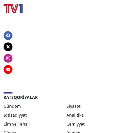
Facebook
Twitter
Instagram
Youtube
KATEQORIYALAR
Gündəm
Siyasət
İqtisadiyyat
Analitika
Elm və Təhsil
Cəmiyyət
Dünya
Region