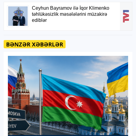
BƏNZƏR XƏBƏRLƏR