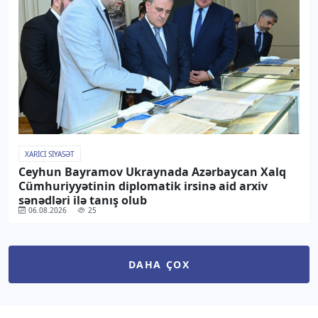
XARICI SIYASƏT
Ceyhun Bayramov Ukraynada Azərbaycan Xalq
Cümhuriyyətinin diplomatik irsinə aid arxiv
sənədləri ilə tanış olub
06.08.2026
25
DAHA ÇOX