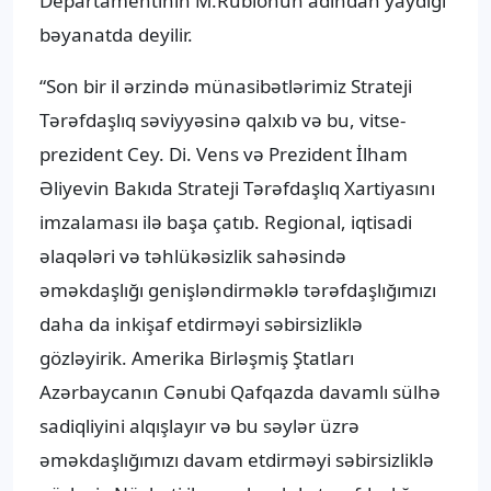
Departamentinin M.Rubionun adından yaydığı
bəyanatda deyilir.
“Son bir il ərzində münasibətlərimiz Strateji
Tərəfdaşlıq səviyyəsinə qalxıb və bu, vitse-
prezident Cey. Di. Vens və Prezident İlham
Əliyevin Bakıda Strateji Tərəfdaşlıq Xartiyasını
imzalaması ilə başa çatıb. Regional, iqtisadi
əlaqələri və təhlükəsizlik sahəsində
əməkdaşlığı genişləndirməklə tərəfdaşlığımızı
daha da inkişaf etdirməyi səbirsizliklə
gözləyirik. Amerika Birləşmiş Ştatları
Azərbaycanın Cənubi Qafqazda davamlı sülhə
sadiqliyini alqışlayır və bu səylər üzrə
əməkdaşlığımızı davam etdirməyi səbirsizliklə