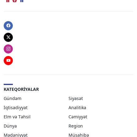
Facebook
Twitter
Instagram
Youtube
KATEQORIYALAR
Gündəm
Siyasət
İqtisadiyyat
Analitika
Elm və Təhsil
Cəmiyyət
Dünya
Region
Mədəniyyət
Müsahibə