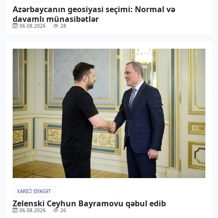
Azərbaycanın geosiyasi seçimi: Normal və
davamlı münasibətlər
06.08.2026
28
XARICI SIYASƏT
Zelenski Ceyhun Bayramovu qəbul edib
06.08.2026
26