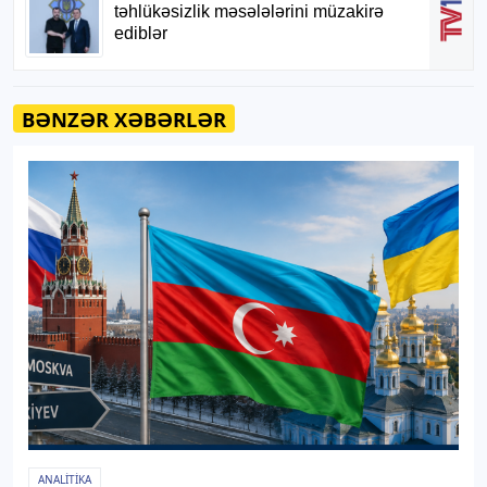
BƏNZƏR XƏBƏRLƏR
ANALITIKA