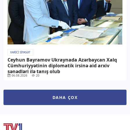
XARICI SIYASƏT
Ceyhun Bayramov Ukraynada Azərbaycan Xalq
Cümhuriyyətinin diplomatik irsinə aid arxiv
sənədləri ilə tanış olub
06.08.2026
20
DAHA ÇOX