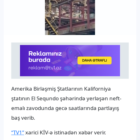
Amerika Birləşmiş Ştatlarının Kaliforniya
ştatının El Sequndo şəhərində yerləşən neft-
emalı zavodunda gecə saatlarında partlayış
baş verib.
“TV1”
xarici KİV-ə istinadən xəbər verir.