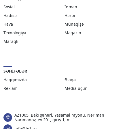
Sosial
İdman
Hadisə
Hərbi
Hava
Münaqişə
Texnologiya
Maqazin
Maraqlı
SƏHIFƏLƏR
Haqqımızda
Əlaqə
Reklam
Media üçün
AZ1065, Bakı şəhəri, Yasamal rayonu, Nəriman
Nərimanov, ev 201, giriş 1, m. 1
info@tv1.az