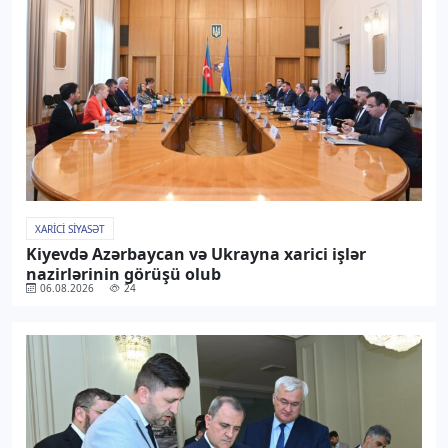
XARICI SIYASƏT
Kiyevdə Azərbaycan və Ukrayna xarici işlər
nazirlərinin görüşü olub
06.08.2026
24