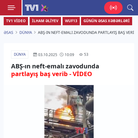
TV1
TV1 VIDEO
İLHAM ƏLIYEV
WUF13
GÜNÜN ƏSAS XƏBƏRLƏRI
Zamanı bizimlə yaşa!
ƏSAS
DÜNYA
ABŞ-IN NEFT-EMALI ZAVODUNDA PARTLAYIŞ BAŞ VERIB 
DÜNYA
53
03.10.2025
10:09
ABŞ-ın neft-emalı zavodunda
partlayış baş verib - VİDEO