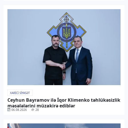
XARICI SIYASƏT
Ceyhun Bayramov ilə İqor Klimenko təhlükəsizlik
məsələlərini müzakirə ediblər
06.08.2026
28