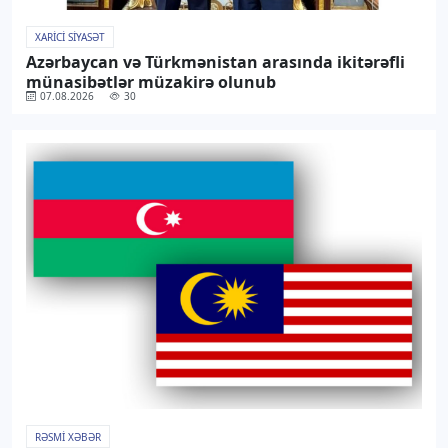
XARICI SIYASƏT
Azərbaycan və Türkmənistan arasında ikitərəfli
münasibətlər müzakirə olunub
07.08.2026
30
RƏSMI XƏBƏR