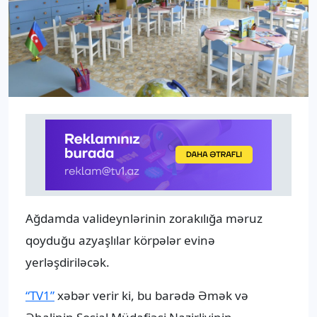
Ağdamda valideynlərinin zorakılığa məruz
qoyduğu azyaşlılar körpələr evinə
yerləşdiriləcək.
“TV1”
xəbər verir ki, bu barədə Əmək və