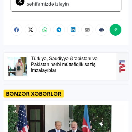
səhifəmizdə izləyin
BƏNZƏR XƏBƏRLƏR