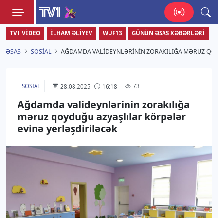
TV1
TV1 VIDEO
İLHAM ƏLIYEV
WUF13
GÜNÜN ƏSAS XƏBƏRLƏRI
Zamanı bizimlə yaşa!
ƏSAS
SOSIAL
AĞDAMDA VALIDEYNLƏRININ ZORAKILIĞA MƏRUZ QOY
SOSIAL
73
28.08.2025
16:18
Ağdamda valideynlərinin zorakılığa
məruz qoyduğu azyaşlılar körpələr
evinə yerləşdiriləcək