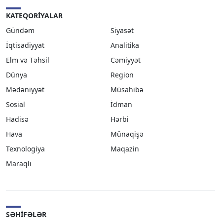
KATEQORIYALAR
Gündəm
Siyasət
İqtisadiyyat
Analitika
Elm və Təhsil
Cəmiyyət
Dünya
Region
Mədəniyyət
Müsahibə
Sosial
İdman
Hadisə
Hərbi
Hava
Münaqişə
Texnologiya
Maqazin
Maraqlı
SƏHIFƏLƏR