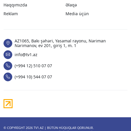
Haqqımızda
Əlaqə
Reklam
Media üçün
AZ1065, Bakı şəhəri, Yasamal rayonu, Nəriman
Nərimanov, ev 201, giriş 1, m. 1
info@tv1.az
(+994 12) 510 07 07
(+994 10) 544 07 07
© COPYRIGHT 2026
TV1.AZ
| BÜTÜN HÜQUQLAR QORUNUR.