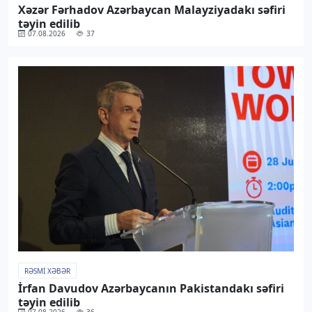
Xəzər Fərhadov Azərbaycan Malayziyadakı səfiri
təyin edilib
07.08.2026
37
RƏSMI XƏBƏR
İrfan Davudov Azərbaycanın Pakistandakı səfiri
təyin edilib
07.08.2026
36