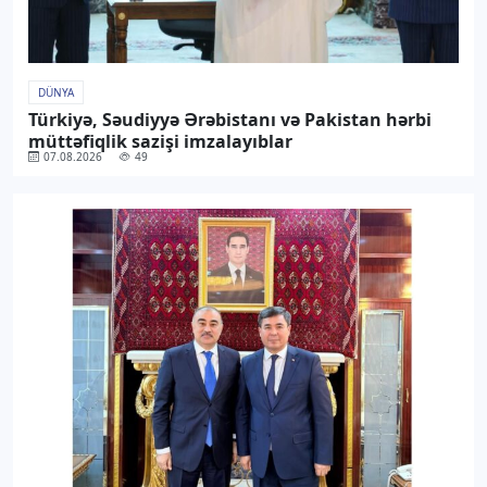
DÜNYA
Türkiyə, Səudiyyə Ərəbistanı və Pakistan hərbi
müttəfiqlik sazişi imzalayıblar
07.08.2026
49