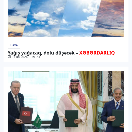
HAVA
Yağış yağacaq, dolu düşəcək –
XƏBƏRDARLIQ
07.08.2026
33