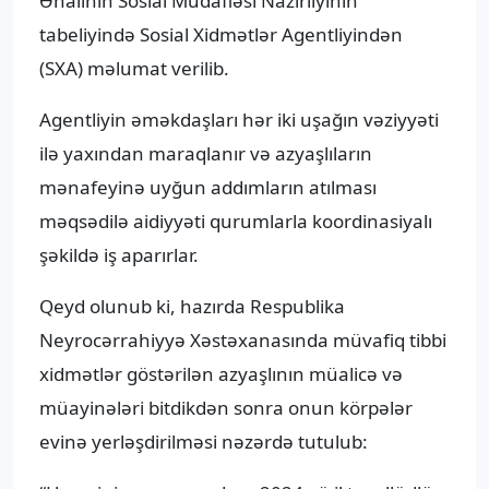
Əhalinin Sosial Müdafiəsi Nazirliyinin
tabeliyində Sosial Xidmətlər Agentliyindən
(SXA) məlumat verilib.
Agentliyin əməkdaşları hər iki uşağın vəziyyəti
ilə yaxından maraqlanır və azyaşlıların
mənafeyinə uyğun addımların atılması
məqsədilə aidiyyəti qurumlarla koordinasiyalı
şəkildə iş aparırlar.
Qeyd olunub ki, hazırda Respublika
Neyrocərrahiyyə Xəstəxanasında müvafiq tibbi
xidmətlər göstərilən azyaşlının müalicə və
müayinələri bitdikdən sonra onun körpələr
evinə yerləşdirilməsi nəzərdə tutulub: