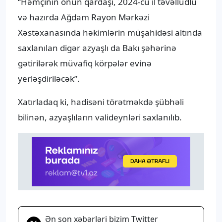
“Həmçinin onun qardaşı, 2024-cü il təvəllüdlü
və hazırda Ağdam Rayon Mərkəzi
Xəstəxanasında həkimlərin müşahidəsi altında
saxlanılan digər azyaşlı da Bakı şəhərinə
gətirilərək müvafiq körpələr evinə
yerləşdiriləcək”.
Xatırladaq ki, hadisəni törətməkdə şübhəli
bilinən, azyaşlıların valideynləri saxlanılıb.
Ən son xəbərləri bizim Twitter