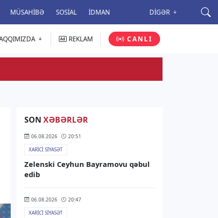
MÜSAHIBƏ
SOSIAL
İDMAN
DIGƏR
AQQIMIZDA
REKLAM
CANLI
SON
XƏBƏRLƏR
06.08.2026
20:51
XARICI SIYASƏT
Zelenski Ceyhun Bayramovu qəbul
edib
06.08.2026
20:47
XARICI SIYASƏT