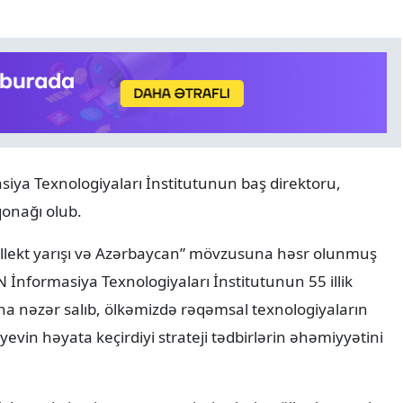
XARICI SIYASƏT
06.08.2026
siya Texnologiyaları İnstitutunun baş direktoru,
Zelenski Ceyhun Bayramo
qonağı olub.
qəbul edib
tellekt yarışı və Azərbaycan” mövzusuna həsr olunmuş
 İnformasiya Texnologiyaları İnstitutunun 55 illik
una nəzər salıb, ölkəmizdə rəqəmsal texnologiyaların
evin həyata keçirdiyi strateji tədbirlərin əhəmiyyətini