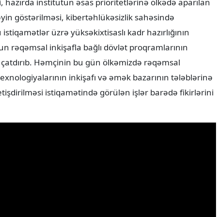
 hazırda institutun əsas prioritetlərinə ölkədə aparılan
in göstərilməsi, kibertəhlükəsizlik sahəsində
 istiqamətlər üzrə yüksəkixtisaslı kadr hazırlığının
utun rəqəmsal inkişafla bağlı dövlət proqramlarının
ətə çatdırıb. Həmçinin bu gün ölkəmizdə rəqəmsal
texnologiyalarının inkişafı və əmək bazarının tələblərinə
tişdirilməsi istiqamətində görülən işlər barədə fikirlərini