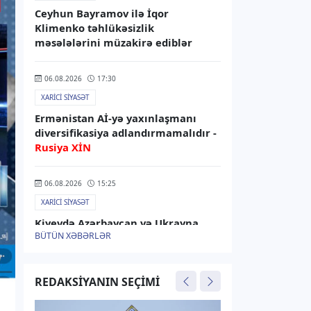
Ceyhun Bayramov ilə İqor
Klimenko təhlükəsizlik
məsələlərini müzakirə ediblər
06.08.2026
17:30
XARICI SIYASƏT
Ermənistan Aİ-yə yaxınlaşmanı
diversifikasiya adlandırmamalıdır -
Rusiya XİN
06.08.2026
15:25
XARICI SIYASƏT
Kiyevdə Azərbaycan və Ukrayna
BÜTÜN XƏBƏRLƏR
xarici işlər nazirlərinin görüşü olub
06.08.2026
15:15
REDAKSIYANIN SEÇIMI
XARICI SIYASƏT