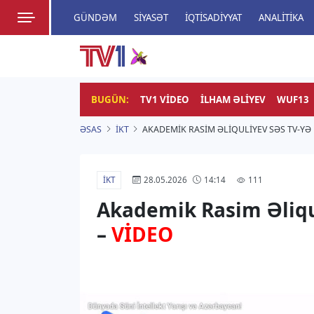
GÜNDƏM
SIYASƏT
İQTISADIYYAT
ANALITIKA
HADISƏ
TV1
Zamanı bizimlə yaşa!
BUGÜN:
TV1 VIDEO
İLHAM ƏLIYEV
WUF13
ƏSAS
İKT
AKADEMIK RASIM ƏLIQULIYEV SƏS TV-YƏ
İKT
111
28.05.2026
14:14
Akademik Rasim Əliqu
–
VİDEO