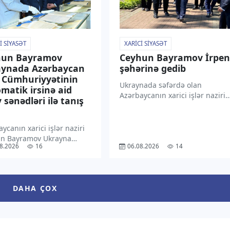
I SIYASƏT
XARICI SIYASƏT
hun Bayramov
Ceyhun Bayramov İrpen
aynada Azərbaycan
şəhərinə gedib
 Cümhuriyyətinin
Ukraynada səfərdə olan
omatik irsinə aid
Azərbaycanın xarici işlər naziri
v sənədləri ilə tanış
Ceyhun Bayramov İrpen
şəhərinə gedib. “TV1” xəbər
verir ki, bu barədə Ukraynanın
ycanın xarici işlər naziri
Azərbaycandakı səfiri Yuri
n Bayramov Ukrayna
Husyev “X” sosial şəbəkəsində
8.2026
16
06.08.2026
14
 İşlər Nazirliyində
paylaşım edib. “Azərbaycanın
aycan Xalq
dəstəyi […]
riyyətinin (AXC) bu
ki diplomatik fəaliyyətini
DAHA ÇOX
dirən arxiv sənədləri ilə
olub. “TV1” xəbər verir ki,
rədə […]