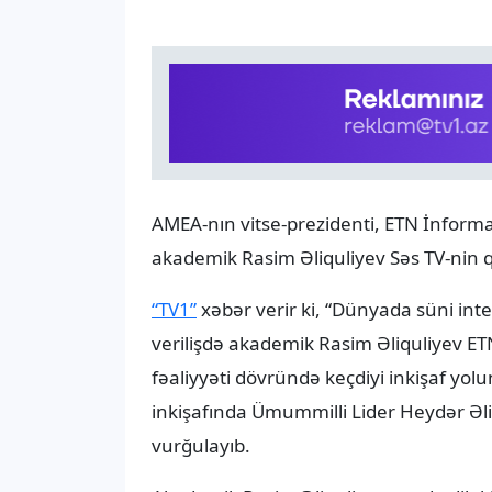
AMEA-nın vitse-prezidenti, ETN İnforma
akademik Rasim Əliquliyev Səs TV-nin 
“TV1”
xəbər verir ki, “Dünyada süni in
verilişdə akademik Rasim Əliquliyev ETN
fəaliyyəti dövründə keçdiyi inkişaf yol
inkişafında Ümummilli Lider Heydər Əliy
vurğulayıb.