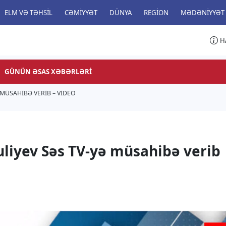
ELM VƏ TƏHSIL
CƏMIYYƏT
DÜNYA
REGION
MƏDƏNIYYƏT
H
GÜNÜN ƏSAS XƏBƏRLƏRI
 MÜSAHIBƏ VERIB – VİDEO
liyev Səs TV-yə müsahibə verib