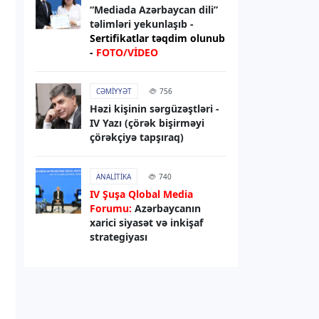
çağırılıb, yerinə təyinat olub
“Mediada Azərbaycan dili”
təlimləri yekunlaşıb -
Sertifikatlar təqdim olunub
06.08.2026
13:32
-
FOTO/VİDEO
DÜNYA
Rəsmi Kiyev: ABŞ nümayəndə
CƏMIYYƏT
756
heyətinin Ukraynaya səfərini
Həzi kişinin sərgüzəştləri -
gözləyirik
IV Yazı (çörək bişirməyi
çörəkçiyə tapşıraq)
06.08.2026
13:29
RƏSMI XƏBƏR
ANALITIKA
740
Bəxtiyar Aslanbəyli “Şöhrət” ordeni
IV Şuşa Qlobal Media
ilə təltif edilib
Forumu:
Azərbaycanın
xarici siyasət və inkişaf
strategiyası
06.08.2026
12:57
DÜNYA
Astanada sərnişin PUA-sı sınaqdan
keçirilib