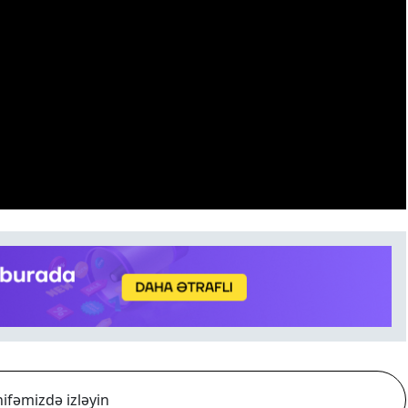
ifəmizdə izləyin