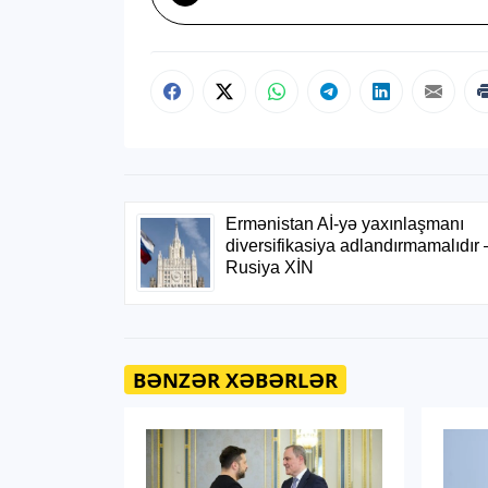
BƏNZƏR XƏBƏRLƏR