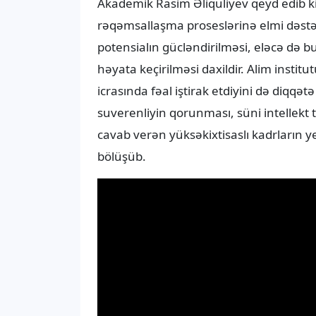
Akademik Rasim Əliquliyev qeyd edib ki,
rəqəmsallaşma proseslərinə elmi dəstəy
potensialın gücləndirilməsi, eləcə də bu
həyata keçirilməsi daxildir. Alim instit
icrasında fəal iştirak etdiyini də diqq
suverenliyin qorunması, süni intellekt 
cavab verən yüksəkixtisaslı kadrların ye
bölüşüb.