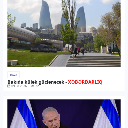
HAVA
Bakıda külək güclənəcək -
XƏBƏRDARLIQ
09.08.2026
22