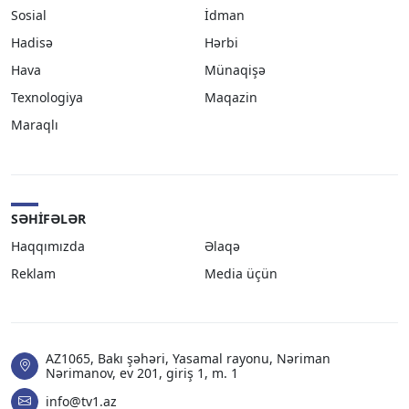
Sosial
İdman
Hadisə
Hərbi
Hava
Münaqişə
Texnologiya
Maqazin
Maraqlı
SƏHIFƏLƏR
Haqqımızda
Əlaqə
Reklam
Media üçün
AZ1065, Bakı şəhəri, Yasamal rayonu, Nəriman
Nərimanov, ev 201, giriş 1, m. 1
info@tv1.az