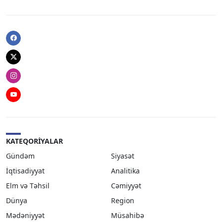
Facebook
Twitter
Instagram
Youtube
KATEQORIYALAR
Gündəm
Siyasət
İqtisadiyyat
Analitika
Elm və Təhsil
Cəmiyyət
Dünya
Region
Mədəniyyət
Müsahibə