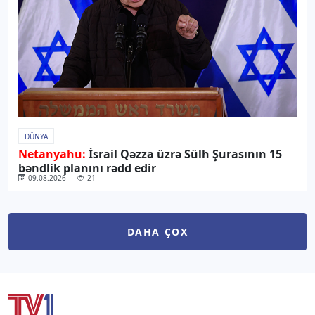
DÜNYA
Netanyahu:
İsrail Qəzza üzrə Sülh Şurasının 15
bəndlik planını rədd edir
09.08.2026
21
DAHA ÇOX