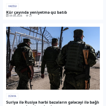
HADISƏ
Kür çayında yeniyetmə qız batıb
09.08.2026
21
DÜNYA
Suriya ilə Rusiya hərbi bazaların gələcəyi ilə bağlı