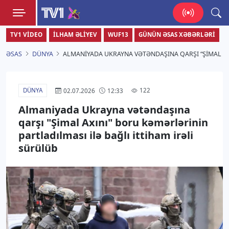
TV1
TV1 VIDEO
İLHAM ƏLIYEV
WUF13
GÜNÜN ƏSAS XƏBƏRLƏRI
Zamanı bizimlə yaşa!
ƏSAS
DÜNYA
ALMANIYADA UKRAYNA VƏTƏNDAŞINA QARŞI “ŞIMAL AX
DÜNYA
122
02.07.2026
12:33
Almaniyada Ukrayna vətəndaşına
qarşı "Şimal Axını" boru kəmərlərinin
partladılması ilə bağlı ittiham irəli
sürülüb