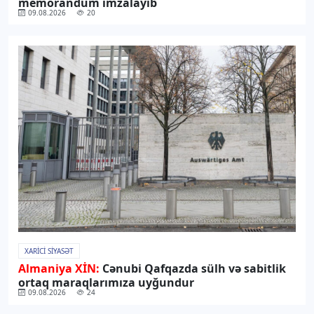
memorandum imzalayıb
09.08.2026
20
XARICI SIYASƏT
Almaniya XİN:
Cənubi Qafqazda sülh və sabitlik
ortaq maraqlarımıza uyğundur
09.08.2026
24