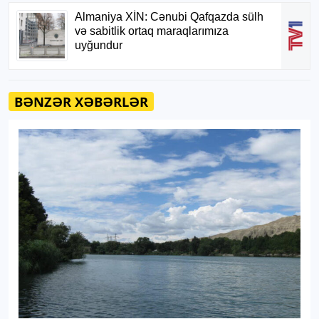
BƏNZƏR XƏBƏRLƏR