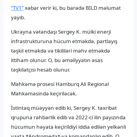
“TV1”
xəbər verir ki, bu barədə BILD məlumat
yayıb.
Ukrayna vətəndaşı Sergey K. mülki enerji
infrastrukturuna hücum etməkdə, partlayış
təşkil etməkdə və tikililəri məhv etməkdə
ittiham olunur. O, bu əməliyyatın əsas
təşkilatçısı hesab olunur.
Məhkəmə prosesi Hamburq Ali Regional
Məhkəməsində keçiriləcək.
İstintaq müəyyən edib ki, Sergey K. təxribat
qrupuna rəhbərlik edib və 2022-ci ilin payızında
hücumun həyata keçirildiyi iddia edilən yelkənli
yaxta *Andromeda*-ya komandanlıq edib. O,