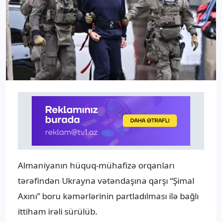
Almaniyanın hüquq-mühafizə orqanları
tərəfindən Ukrayna vətəndaşına qarşı “Şimal
Axını” boru kəmərlərinin partladılması ilə bağlı
ittiham irəli sürülüb.