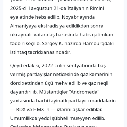
2025-ci il avqustun 21-də İtaliyanın Rimini
əyalətində həbs edilib. Noyabr ayında
Almaniyaya ekstradisiya edildikdən sonra
ukraynalı vətəndaş barəsində həbs qətimkan
tədbiri seçilib. Sergey K. hazırda Hamburqdakı
istintaq təcridxanasındadır.
Qeyd edək ki, 2022-ci ilin sentyabrında baş
vermiş partlayışlar nəticəsində qaz kəmərinin
dörd xəttindən üçü məhv edilib və qaz nəqli
dayandırılıb. Müstəntiqlər “Andromeda”
yaxtasında hərbi təyinatlı partlayıcı maddələrin
— RDX və HMX-in — izlərini aşkar ediblər.
Ümumilikdə yeddi şübhəli müəyyən edilib.
Onlardan biri sonradan Rusiyaya qarşı