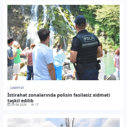
CƏMIYYƏT
İstirahət zonalarında polisin fasiləsiz xidməti
təşkil edilib
09.08.2026
17