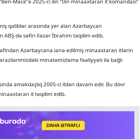
“Ben-Mace”ə 2025-ci ilin “İlin minaaxtaran it komandası”
iş qaliblər arasında yer alan Azərbaycan
ABŞ-də səfiri Xəzər İbrahim təqdim edib.
ərəfindən Azərbaycana ianə edilmiş minaaxtaran itlərin
ərazilərimizdəki minatəmizləmə fəaliyyəti ilə bağlı
asında əməkdaşlıq 2005-ci ildən davam edir. Bu dövr
inaaxtaran it təqdim edib.