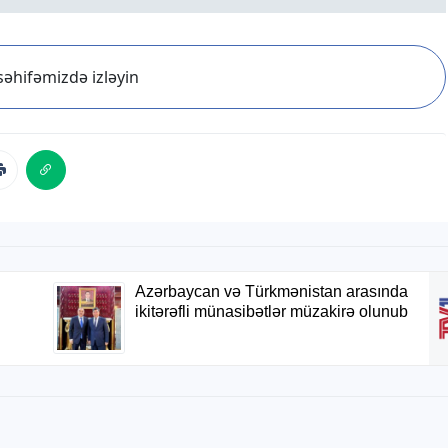
əhifəmizdə izləyin