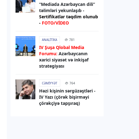
“Mediada Azərbaycan dili”
07.08.2026
13:01
təlimləri yekunlaşıb -
RƏSMI XƏBƏR
Sertifikatlar təqdim olunub
-
FOTO/VİDEO
Media və Yayım Şurasının strukturu
təsdiqlənib
ANALITIKA
781
07.08.2026
12:56
IV Şuşa Qlobal Media
Forumu:
Azərbaycanın
HAVA
xarici siyasət və inkişaf
Sabah hava necə olacaq?
strategiyası
07.08.2026
12:52
CƏMIYYƏT
764
HADISƏ
Həzi kişinin sərgüzəştləri -
IV Yazı (çörək bişirməyi
Zərdabda qəsdən yanğın
çörəkçiyə tapşıraq)
törətməkdə şübhəli bilinən şəxs
saxlanılıb
07.08.2026
11:14
DÜNYA