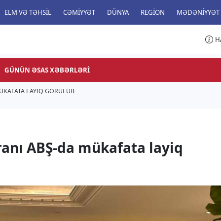
ELM VƏ TƏHSIL
CƏMIYYƏT
DÜNYA
REGION
MƏDƏNIYYƏT
H
GÜNÜN ƏSAS XƏBƏRLƏRI
ÜKAFATA LAYIQ GÖRÜLÜB
nı ABŞ-da mükafata layiq