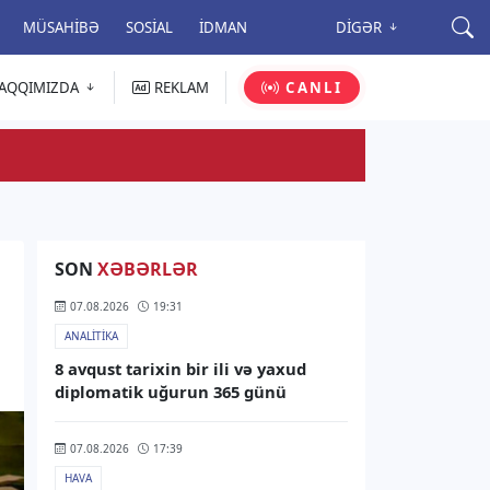
MÜSAHIBƏ
SOSIAL
İDMAN
DIGƏR
AQQIMIZDA
REKLAM
CANLI
SON
XƏBƏRLƏR
07.08.2026
19:31
ANALITIKA
8 avqust tarixin bir ili və yaxud
diplomatik uğurun 365 günü
07.08.2026
17:39
HAVA