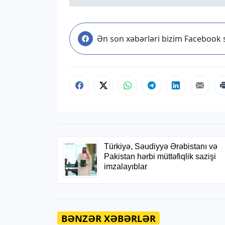
Ən son xəbərləri bizim Facebook s
BƏNZƏR XƏBƏRLƏR