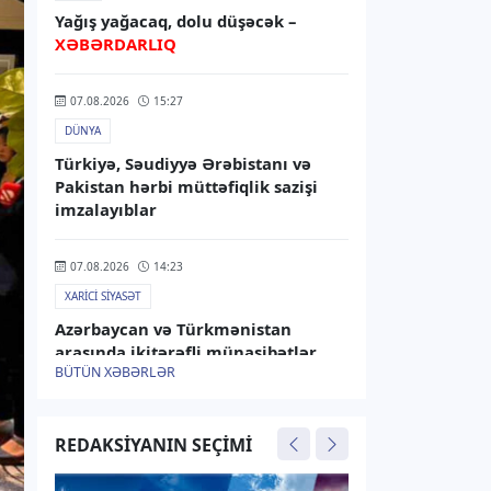
Yağış yağacaq, dolu düşəcək –
XƏBƏRDARLIQ
07.08.2026
15:27
DÜNYA
Türkiyə, Səudiyyə Ərəbistanı və
Pakistan hərbi müttəfiqlik sazişi
imzalayıblar
07.08.2026
14:23
XARICI SIYASƏT
Azərbaycan və Türkmənistan
arasında ikitərəfli münasibətlər
BÜTÜN XƏBƏRLƏR
müzakirə olunub
07.08.2026
13:45
REDAKSIYANIN SEÇIMI
RƏSMI XƏBƏR