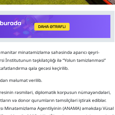
ANALITIKA
07.08.2026
umanitar minatəmizləmə sahəsində aparıcı qeyri-
8 avqust tarixin bir ili və y
i İnstitutunun təşkilatçılığı ilə “Yolun təmizlənməsi”
diplomatik uğurun 365 gü
kafatlandırma qala gecəsi keçirilib.
dan məlumat verilib.
resinin rəsmiləri, diplomatik korpusun nümayəndələri,
arın və donor qurumların təmsilçiləri iştirak ediblər.
sı Minatəmizləmə Agentliyinin (ANAMA) əməkdaşı Vüsal