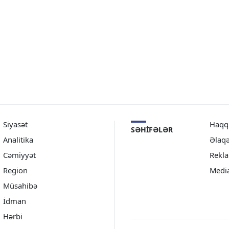
Siyasət
Haqq
SƏHIFƏLƏR
Analitika
Əlaq
Cəmiyyət
Rekl
Region
Medi
Müsahibə
İdman
Hərbi