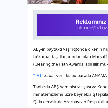
ABŞ-ın paytaxtı Vaşinqtonda ölkənin h
hökumət təşkilatlarından olan Marşal İrs
(Clearing the Path Awards) adlı illik mü
“TV1”
xəbər verir ki, bu barədə ANAMA-
Tədbirdə ABŞ Administrasiyası və Konq
minatəmizləmə üzrə beynəlxalq təşkilatl
Qala gecəsində Azərbaycan Respublika