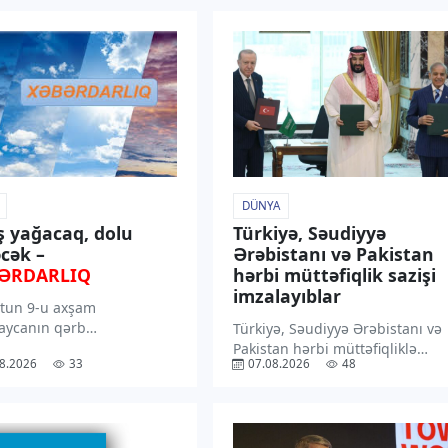
DÜNYA
ş yağacaq, dolu
Türkiyə, Səudiyyə
cək –
Ərəbistanı və Pakistan
ƏRDARLIQ
hərbi müttəfiqlik sazişi
imzalayıblar
tun 9-u axşam
aycanın qərb
Türkiyə, Səudiyyə Ərəbistanı və
larından başlayaraq 11-
Pakistan hərbi müttəfiqliklə
8.2026
33
07.08.2026
48
sasən dağlıq və dağətəyi
bağlı Məkkə Birgə Müdafiə
ərdə arabir yağış yağacağı
Sazişini imzalayıblar. “TV1”
ilir. “TV1” xəbər verir ki,
xəbər verir ki, Pakistan Xarici
rədə Milli
İşlər Nazirliyinin bəyanatına
meteorologiya Xidmətinin