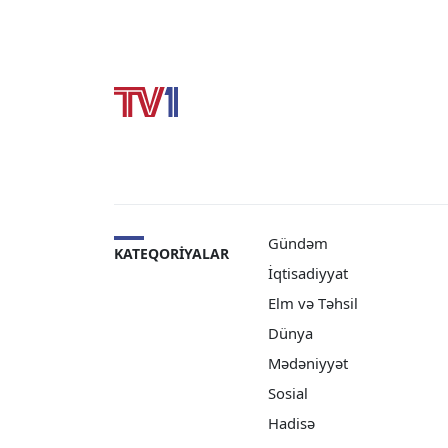
səfiri Rəşad Məmmədov […]
Gündəm
KATEQORIYALAR
İqtisadiyyat
Elm və Təhsil
Dünya
Mədəniyyət
Sosial
Hadisə