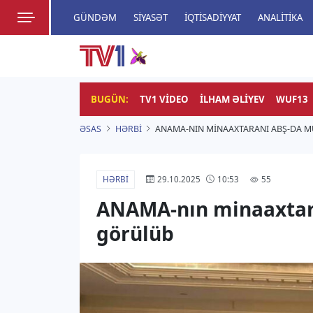
GÜNDƏM
SIYASƏT
İQTISADIYYAT
ANALITIKA
HADISƏ
TV1
Zamanı bizimlə yaşa!
BUGÜN:
TV1 VIDEO
İLHAM ƏLIYEV
WUF13
ƏSAS
HƏRBI
ANAMA-NIN MINAAXTARANI ABŞ-DA M
HƏRBI
55
29.10.2025
10:53
ANAMA-nın minaaxtara
görülüb