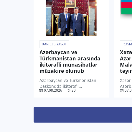
ABŞ münasibətlərinin yeni […]
yaydığ
Qeyd 
XARICI SIYASƏT
RƏSM
Azərbaycan və
Xəzə
Türkmənistan arasında
Azə
ikitərəfli münasibətlər
Mala
müzakirə olunub
təyin
Azərbaycan və Türkmənistan
Xəzər
Daşkənddə ikitərəfli
Azərb
07.08.2026
30
07.0
münasibətlərin hazırkı
Malay
vəziyyətini və perspektivlərini,
səlahi
eləcə də qarşılıqlı maraq
“TV1” 
doğuran regional məsələləri
İlham
müzakirə ediblər. “TV1” xəbər
Sərən
verir ki, bu barədə
mətni
Azərbaycanın Özbəkistandakı
rəsmi 