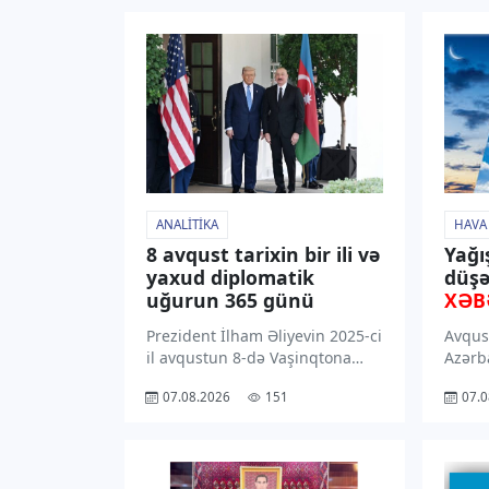
ANALITIKA
HAVA
8 avqust tarixin bir ili və
Yağı
yaxud diplomatik
düşə
uğurun 365 günü
XƏB
Prezident İlham Əliyevin 2025-ci
Avqus
il avqustun 8-də Vaşinqtona
Azərb
etdiyi işgüzar səfər
rayon
07.08.2026
151
07.0
Azərbaycanın diplomatiya
dək ə
tarixinin ən əhəmiyyətli
ərazil
səhifələrindəndir. Prezident
gözlən
Donald Trampın dəvəti ilə
bu ba
reallaşan bu səfər Azərbaycan –
Hidro