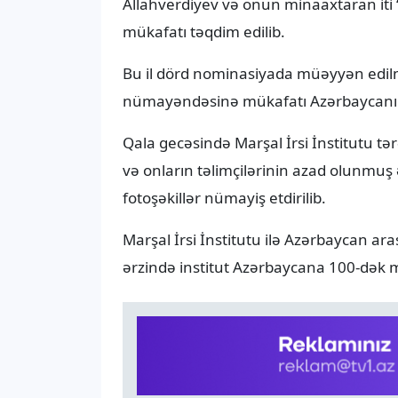
Allahverdiyev və onun minaaxtaran iti 
mükafatı təqdim edilib.
Bu il dörd nominasiyada müəyyən edilm
nümayəndəsinə mükafatı Azərbaycanın 
Qala gecəsində Marşal İrsi İnstitutu t
və onların təlimçilərinin azad olunmuş 
fotoşəkillər nümayiş etdirilib.
Marşal İrsi İnstitutu ilə Azərbaycan ar
ərzində institut Azərbaycana 100-dək m