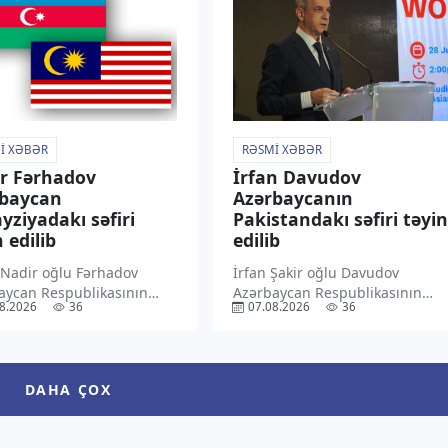
əsasən, müdafiə sazişi regiond
ı xəbərdarlıqda bildirilib.
və onun hüdudlarından
olunub […]
kənarda […]
I XƏBƏR
RƏSMI XƏBƏR
r Fərhadov
İrfan Davudov
rbaycan
Azərbaycanın
yziyadakı səfiri
Pakistandakı səfiri təyin
 edilib
edilib
 Nadir oğlu Fərhadov
İrfan Şakir oğlu Davudov
aycan Respublikasının
Azərbaycan Respublikasının
8.2026
36
07.08.2026
36
ziyada fövqəladə və
Pakistan İslam Respublikasında
yyətli səfiri təyin edilib.
fövqəladə və səlahiyyətli səfiri
xəbər verir ki, Prezident
təyin edilib. “TV1” xəbər verir ki,
 Əliyev bununla bağlı
Prezident İlham Əliyev bununla
DAHA ÇOX
cam imzalayıb. Sənədin
bağlı Sərəncam imzalayıb.
 Azərbaycan Prezidentinin
Sənədin mətni Azərbaycan
internet […]
Prezidentinin […]