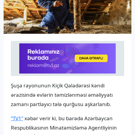
Şuşa rayonunun Kiçik Qaladərəsi kəndi
ərazisində evlərin təmizlənməsi əməliyyatı
zamanı partlayıcı tələ qurğusu aşkarlanıb.
“TV1”
xəbər verir ki, bu barədə Azərbaycan
Respublikasının Minatəmizləmə Agentliyinin