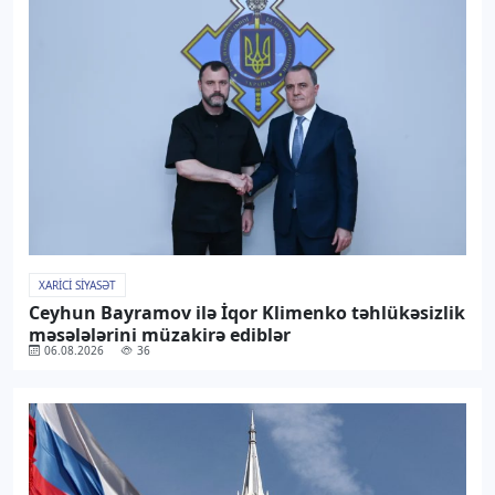
XARICI SIYASƏT
Ceyhun Bayramov ilə İqor Klimenko təhlükəsizlik
məsələlərini müzakirə ediblər
06.08.2026
36