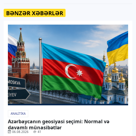
BƏNZƏR XƏBƏRLƏR
ANALITIKA
Azərbaycanın geosiyasi seçimi: Normal və
davamlı münasibətlər
06.08.2026
41