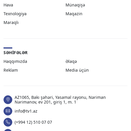
Hava
Münaqişə
Texnologiya
Maqazin
Maraqlı
SƏHIFƏLƏR
Haqqımızda
Əlaqə
Reklam
Media üçün
AZ1065, Bakı şəhəri, Yasamal rayonu, Nəriman
Nərimanov, ev 201, giriş 1, m. 1
info@tv1.az
(+994 12) 510 07 07