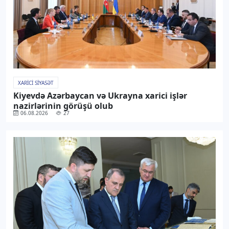
XARICI SIYASƏT
Kiyevdə Azərbaycan və Ukrayna xarici işlər
nazirlərinin görüşü olub
06.08.2026
27