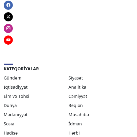
Facebook
Twitter
Instagram
Youtube
KATEQORIYALAR
Gündəm
Siyasət
İqtisadiyyat
Analitika
Elm və Təhsil
Cəmiyyət
Dünya
Region
Mədəniyyət
Müsahibə
Sosial
İdman
Hadisə
Hərbi