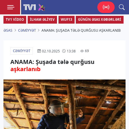
TV1
TV1 VIDEO
İLHAM ƏLIYEV
WUF13
GÜNÜN ƏSAS XƏBƏRLƏRI
Zamanı bizimlə yaşa!
ƏSAS
CƏMIYYƏT
ANAMA: ŞUŞADA TƏLƏ QURĞUSU AŞKARLANIB
CƏMIYYƏT
69
02.10.2025
13:38
ANAMA: Şuşada tələ qurğusu
aşkarlanıb