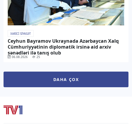
XARICI SIYASƏT
Ceyhun Bayramov Ukraynada Azərbaycan Xalq
Cümhuriyyətinin diplomatik irsinə aid arxiv
sənədləri ilə tanış olub
06.08.2026
25
DAHA ÇOX