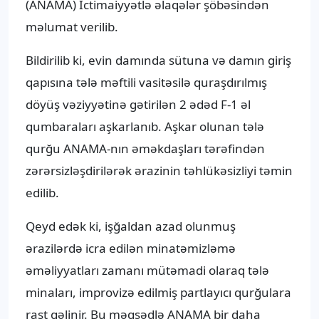
(ANAMA) İctimaiyyətlə əlaqələr şöbəsindən
məlumat verilib.
Bildirilib ki, evin damında sütuna və damın giriş
qapısına tələ məftili vasitəsilə quraşdırılmış
döyüş vəziyyətinə gətirilən 2 ədəd F-1 əl
qumbaraları aşkarlanıb. Aşkar olunan tələ
qurğu ANAMA-nın əməkdaşları tərəfindən
zərərsizləşdirilərək ərazinin təhlükəsizliyi təmin
edilib.
Qeyd edək ki, işğaldan azad olunmuş
ərazilərdə icra edilən minatəmizləmə
əməliyyatları zamanı mütəmadi olaraq tələ
minaları, improvizə edilmiş partlayıcı qurğulara
rast gəlinir. Bu məqsədlə ANAMA bir daha