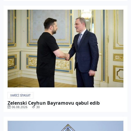
XARICI SIYASƏT
Zelenski Ceyhun Bayramovu qəbul edib
06.08.2026
30