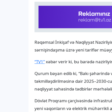
Rəqəmsal İnkişaf və Nəqliyyat Nazirliy
sərnişindaşıma üzrə yeni tariflər müəy
“TV1”
xəbər verir ki, bu barədə nazirliyi
Qurum bəyan edib ki, “Bakı şəhərində v
təkmilləşdirilməsinə dair 2025–2030-cu
nəqliyyat sahəsində tədbirlər mərhələli ş
Dövlət Proqramı çərçivəsində infrastru
yeni vaqonların və elektrik mühərrikli