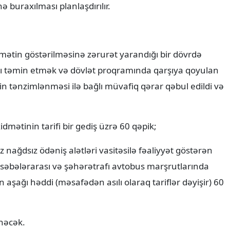
 buraxılması planlaşdırılır.
dmətin göstərilməsinə zərurət yarandığı bir dövrdə
nı təmin etmək və dövlət proqramında qarşıya qoyulan
in tənzimlənməsi ilə bağlı müvafiq qərar qəbul edildi və
dmətinin tarifi bir gediş üzrə 60 qəpik;
 nağdsız ödəniş alətləri vasitəsilə fəaliyyət göstərən
səbələrarası və şəhərətrafı avtobus marşrutlarında
n aşağı həddi (məsafədən asılı olaraq tariflər dəyişir) 60
inəcək.