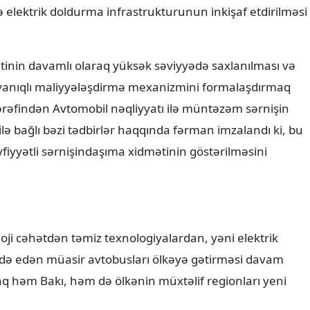
ə elektrik doldurma infrastrukturunun inkişaf etdirilməsi
ətinin davamlı olaraq yüksək səviyyədə saxlanılması və
yanıqlı maliyyələşdirmə mexanizmini formalaşdırmaq
ərəfindən Avtomobil nəqliyyatı ilə müntəzəm sərnişin
ilə bağlı bəzi tədbirlər haqqında fərman imzalandı ki, bu
fiyyətli sərnişindaşıma xidmətinin göstərilməsini
loji cəhətdən təmiz texnologiyalardan, yəni elektrik
tifadə edən müasir avtobusları ölkəyə gətirməsi davam
raq həm Bakı, həm də ölkənin müxtəlif regionları yeni