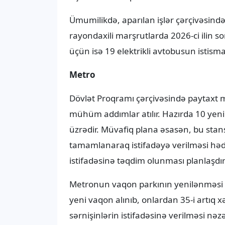
Ümumilikdə, aparılan işlər çərçivəsind
rayondaxili marşrutlarda 2026-ci ilin 
üçün isə 19 elektrikli avtobusun istism
Metro
Dövlət Proqramı çərçivəsində paytaxt m
mühüm addımlar atılır. Hazırda 10 yeni
üzrədir. Müvafiq plana əsasən, bu stan
tamamlanaraq istifadəyə verilməsi hədəf
istifadəsinə təqdim olunması planlaşdırıl
Metronun vaqon parkının yenilənməsi is
yeni vaqon alınıb, onlardan 35-i artıq x
sərnişinlərin istifadəsinə verilməsi nəz