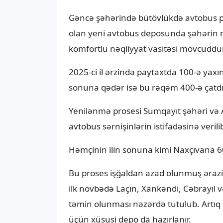
Gəncə şəhərində bütövlükdə avtobus par
olan yeni avtobus deposunda şəhərin m
komfortlu nəqliyyat vasitəsi mövcuddur.
2025-ci il ərzində paytaxtda 100-ə yaxı
sonuna qədər isə bu rəqəm 400-ə çatdı
Yenilənmə prosesi Sumqayıt şəhəri və 
avtobus sərnişinlərin istifadəsinə verili
Həmçinin ilin sonuna kimi Naxçıvana 60 
Bu proses işğaldan azad olunmuş ərazil
ilk növbədə Laçın, Xankəndi, Cəbrayıl və
təmin olunması nəzərdə tutulub. Artıq b
üçün xüsusi depo da hazırlanır.