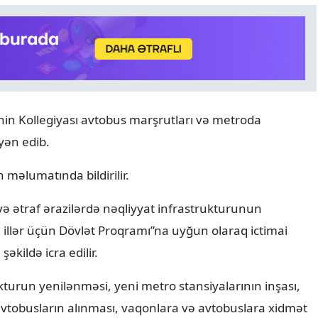
inin Kollegiyası avtobus marşrutları və metroda
ANALITIKA
06.08.2026
yən edib.
Azərbaycanın geosiyasi seç
Normal və davamlı münasi
n məlumatında bildirilir.
ə ətraf ərazilərdə nəqliyyat infrastrukturunun
 illər üçün Dövlət Proqramı”na uyğun olaraq ictimai
əkildə icra edilir.
kturun yenilənməsi, yeni metro stansiyalarının inşası,
 avtobusların alınması, vaqonlara və avtobuslara xidmət