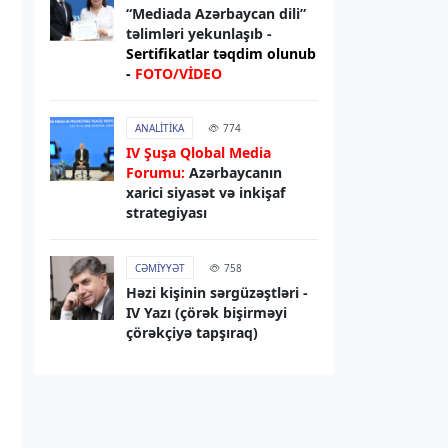
sanksiyaları genişləndirib
“Mediada Azərbaycan dili”
təlimləri yekunlaşıb -
Sertifikatlar təqdim olunub
06.08.2026
13:49
-
FOTO/VİDEO
XARICI SIYASƏT
Elman Abdullayev UNESCO-dan geri
ANALITIKA
774
çağırılıb, yerinə təyinat olub
IV Şuşa Qlobal Media
Forumu:
Azərbaycanın
06.08.2026
13:32
xarici siyasət və inkişaf
strategiyası
DÜNYA
Rəsmi Kiyev: ABŞ nümayəndə
heyətinin Ukraynaya səfərini
CƏMIYYƏT
758
gözləyirik
Həzi kişinin sərgüzəştləri -
IV Yazı (çörək bişirməyi
çörəkçiyə tapşıraq)
06.08.2026
13:29
RƏSMI XƏBƏR
Bəxtiyar Aslanbəyli “Şöhrət” ordeni
ilə təltif edilib