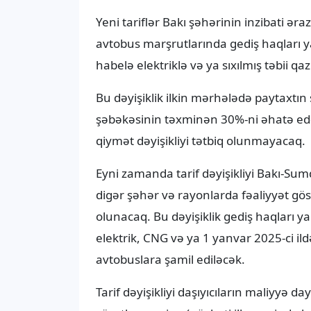
Yeni tariflər Bakı şəhərinin inzibati əra
avtobus marşrutlarında gediş haqları yal
habelə elektriklə və ya sıxılmış təbii q
Bu dəyişiklik ilkin mərhələdə paytaxt
şəbəkəsinin təxminən 30%-ni əhatə ed
qiymət dəyişikliyi tətbiq olunmayacaq.
Eyni zamanda tarif dəyişikliyi Bakı-Su
digər şəhər və rayonlarda fəaliyyət g
olunacaq. Bu dəyişiklik gediş haqları yal
elektrik, CNG və ya 1 yanvar 2025-ci ild
avtobuslara şamil ediləcək.
Tarif dəyişikliyi daşıyıcıların maliyyə 