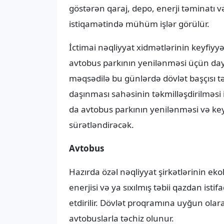
göstərən qaraj, depo, enerji təminatı v
istiqamətində mühüm işlər görülür.
İctimai nəqliyyat xidmətlərinin keyfiyy
avtobus parkının yenilənməsi üçün da
məqsədilə bu günlərdə dövlət başçısı t
daşınması sahəsinin təkmilləşdirilməsi 
da avtobus parkının yenilənməsi və key
sürətləndirəcək.
Avtobus
Hazırda özəl nəqliyyat şirkətlərinin eko
enerjisi və ya sıxılmış təbii qazdan is
etdirilir. Dövlət proqramına uyğun ola
avtobuslarla təchiz olunur.