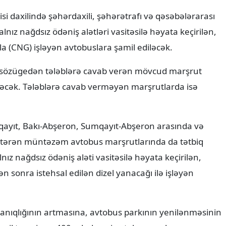
zisi daxilində şəhərdaxili, şəhərətrafı və qəsəbələrarası
nız nağdsız ödəniş alətləri vasitəsilə həyata keçirilən,
azla (CNG) işləyən avtobuslara şamil ediləcək.
ın sözügedən tələblərə cavab verən mövcud marşrut
əcək. Tələblərə cavab verməyən marşrutlarda isə
mqayıt, Bakı-Abşeron, Sumqayıt-Abşeron arasında və
östərən müntəzəm avtobus marşrutlarında da tətbiq
nız nağdsız ödəniş aləti vasitəsilə həyata keçirilən,
ən sonra istehsal edilən dizel yanacağı ilə işləyən
dayanıqlığının artmasına, avtobus parkının yenilənməsinin