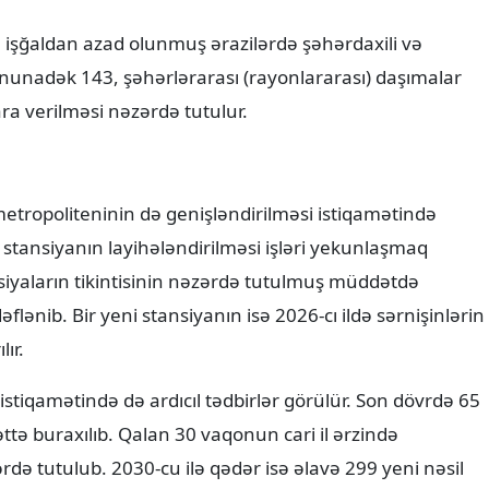
ə işğaldan azad olunmuş ərazilərdə şəhərdaxili və
sonunadək 143, şəhərlərarası (rayonlararası) daşımalar
ara verilməsi nəzərdə tutulur.
etropoliteninin də genişləndirilməsi istiqamətində
 stansiyanın layihələndirilməsi işləri yekunlaşmaq
siyaların tikintisinin nəzərdə tutulmuş müddətdə
lənib. Bir yeni stansiyanın isə 2026-cı ildə sərnişinlərin
ır.
tiqamətində də ardıcıl tədbirlər görülür. Son dövrdə 65
əttə buraxılıb. Qalan 30 vaqonun cari il ərzində
ərdə tutulub. 2030-cu ilə qədər isə əlavə 299 yeni nəsil