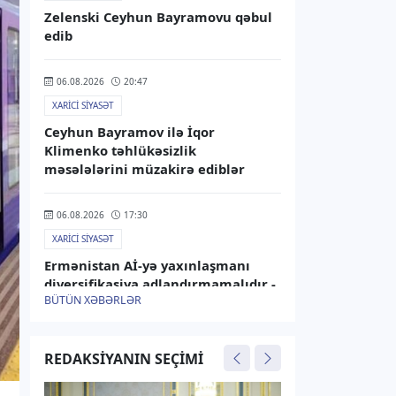
Zelenski Ceyhun Bayramovu qəbul
edib
06.08.2026
20:47
XARICI SIYASƏT
Ceyhun Bayramov ilə İqor
Klimenko təhlükəsizlik
məsələlərini müzakirə ediblər
06.08.2026
17:30
XARICI SIYASƏT
Ermənistan Aİ-yə yaxınlaşmanı
diversifikasiya adlandırmamalıdır -
BÜTÜN XƏBƏRLƏR
Rusiya XİN
06.08.2026
15:25
REDAKSIYANIN SEÇIMI
XARICI SIYASƏT