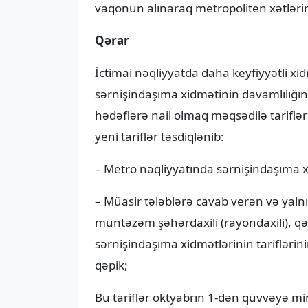
vaqonun alınaraq metropoliten xətlərinə
Qərar
İctimai nəqliyyatda daha keyfiyyətli xi
sərnişindaşıma xidmətinin davamlılığı
hədəflərə nail olmaq məqsədilə tariflər
yeni tariflər təsdiqlənib:
– Metro nəqliyyatında sərnişindaşıma xi
– Müasir tələblərə cavab verən və yalnız
müntəzəm şəhərdaxili (rayondaxili), qə
sərnişindaşıma xidmətlərinin tariflərini
qəpik;
Bu tariflər oktyabrın 1-dən qüvvəyə m