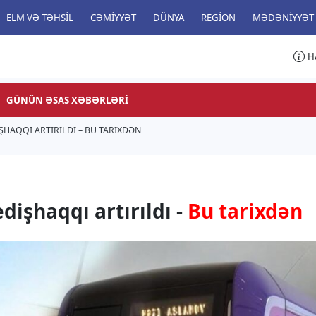
ELM VƏ TƏHSIL
CƏMIYYƏT
DÜNYA
REGION
MƏDƏNIYYƏT
H
GÜNÜN ƏSAS XƏBƏRLƏRI
ŞHAQQI ARTIRILDI – BU TARIXDƏN
dişhaqqı artırıldı -
Bu tarixdən