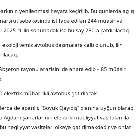
kının yenilənməsi həyata keçirilib. Bu günlərdə açılışı
arşrut şəbəkəsində istifadə edilən 244 müasir və
 2025-ci ilin sonunadək isə bu say 280-ə çatdırılacaq.
n ekoloji təmiz avtobus daşımalara cəlb olunub, ilin
rılacaq.
Abşeron rayonu ərazisini də əhatə edib – 85 müasir
b.
elektrik mühərrikli avtobus gətiriləcək.
ərdə də aparılır. “Böyük Qayıdış” planına uyğun olaraq,
 Ağdam şəhərlərinin elektrikli nəqliyyat vasitələri ilə
u nəqliyyat vasitələri ölkəyə gətirilməkdədir və onlar