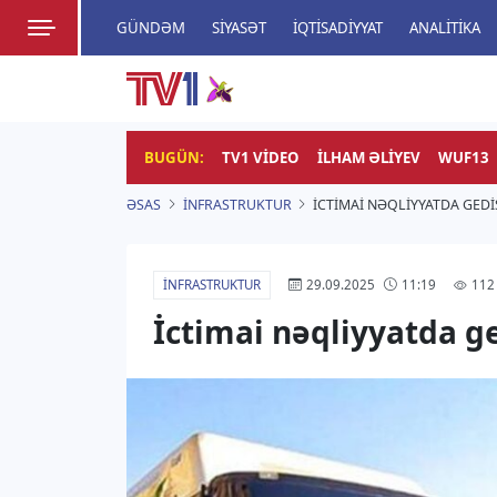
GÜNDƏM
SIYASƏT
İQTISADIYYAT
ANALITIKA
HADISƏ
TV1
Zamanı bizimlə yaşa!
BUGÜN:
TV1 VIDEO
İLHAM ƏLIYEV
WUF13
ƏSAS
İNFRASTRUKTUR
İCTIMAI NƏQLIYYATDA GEDI
İNFRASTRUKTUR
112
29.09.2025
11:19
İctimai nəqliyyatda ge