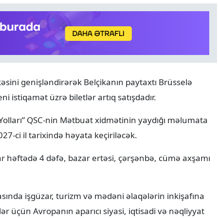
sini genişləndirərək Belçikanın paytaxtı Brüsselə
DÜNYA
09.08.2026
 istiqamət üzrə biletlər artıq satışdadır.
Orbanın vəzifədən azad etdi
Məhkəmə sədri prezidentli
 Yolları” QSC-nin Mətbuat xidmətinin yaydığı məlumata
namizəd oldu
27-ci il tarixində həyata keçiriləcək.
r həftədə 4 dəfə, bazar ertəsi, çərşənbə, cümə axşamı
sında işgüzar, turizm və mədəni əlaqələrin inkişafına
ər üçün Avropanın aparıcı siyasi, iqtisadi və nəqliyyat