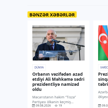
BƏNZƏR XƏBƏRLƏR
DÜNYA
XARIC
Orbanın vəzifədən azad
Prez
etdiyi Ali Məhkəmə sədri
sinq
prezidentliyə namizəd
təbr
oldu
Azərb
Əliye
Macarıstanın hakim “Tisza”
Prezi
Partiyası ölkənin keçmiş
09.08.2026
19
09.0
Şanmu
Ali Məhkəmə sədri Andras