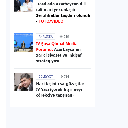
“Mediada Azərbaycan dili”
08.08.2026
20:31
təlimləri yekunlaşıb -
XARICI SIYASƏT
Sertifikatlar təqdim olunub
-
FOTO/VİDEO
Prezident:
Azərbaycan cəmiyyəti
artıq bölgədə formalaşmış sülh
mühitində yaşamağa uyğunlaşır
ANALITIKA
786
IV Şuşa Qlobal Media
08.08.2026
19:57
Forumu:
Azərbaycanın
xarici siyasət və inkişaf
XARICI SIYASƏT
strategiyası
TRIPP layihəsi üzrə Azərbaycan
ərazisində nəqliyyat infrastrukturu
işləri başa çatmaq mərhələsindədir
CƏMIYYƏT
766
Həzi kişinin sərgüzəştləri -
IV Yazı (çörək bişirməyi
08.08.2026
19:41
çörəkçiyə tapşıraq)
RƏSMI XƏBƏR
Prezident İlham Əliyev G20-yə
dəvətə görə Donald Trampa
təşəkkür edib