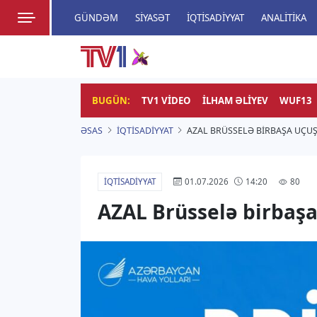
GÜNDƏM
SIYASƏT
İQTISADIYYAT
ANALITIKA
HADISƏ
TV1
Zamanı bizimlə yaşa!
BUGÜN:
TV1 VIDEO
İLHAM ƏLIYEV
WUF13
ƏSAS
İQTISADIYYAT
AZAL BRÜSSELƏ BIRBAŞA UÇUŞ
İQTISADIYYAT
80
01.07.2026
14:20
AZAL Brüsselə birbaşa