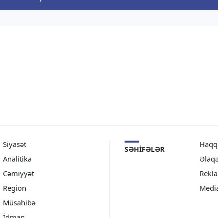
dərəcəsində mübarizə […]
Siyasət
Haqq
SƏHIFƏLƏR
Analitika
Əlaq
Cəmiyyət
Rekl
Region
Medi
Müsahibə
İdman