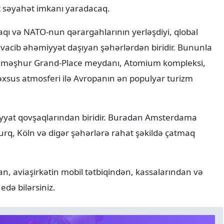
t səyahət imkanı yaradacaq.
faqı və NATO-nun qərargahlarının yerləşdiyi, qlobal
vacib əhəmiyyət daşıyan şəhərlərdən biridir. Bununla
si, məşhur Grand-Place meydanı, Atomium kompleksi,
xsus atmosferi ilə Avropanın ən populyar turizm
iyyat qovşaqlarından biridir. Buradan Amsterdama
rq, Köln və digər şəhərlərə rahat şəkildə çatmaq
an, aviaşirkətin mobil tətbiqindən, kassalarından və
də bilərsiniz.