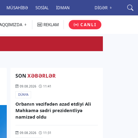
MÜSAHIBƏ
SOSIAL
İDMAN
DIGƏR
AQQIMIZDA
REKLAM
CANLI
SON
XƏBƏRLƏR
09.08.2026
11:41
DÜNYA
Orbanın vəzifədən azad etdiyi Ali
Məhkəmə sədri prezidentliyə
namizəd oldu
09.08.2026
11:31