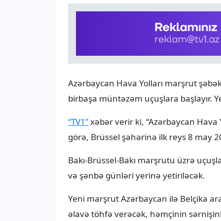
Azərbaycan Hava Yolları marşrut şəbəkə
birbaşa müntəzəm uçuşlara başlayır. Yeni
“TV1”
xəbər verir ki, “Azərbaycan Hava
görə, Brüssel şəhərinə ilk reys 8 may 20
Bakı-Brüssel-Bakı marşrutu üzrə uçuşla
və şənbə günləri yerinə yetiriləcək.
Yeni marşrut Azərbaycan ilə Belçika ara
əlavə töhfə verəcək, həmçinin sərnişinl