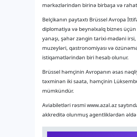
mərkəzlərindən birinə birbaşa və raha
Belçikanın paytaxtı Brüssel Avropa İtti
diplomatiya və beynəlxalq biznes üçün 
yanaşı, şəhər zəngin tarixi-mədəni ir
muzeyləri, qastronomiyası və özünəmə
istiqamətlərindən biri hesab olunur.
Brüssel həmçinin Avropanın əsas nəql
təxminən iki saata, həmçinin Lüksembu
mümkündür.
Aviabiletləri rəsmi www.azal.az saytınd
akkreditə olunmuş agentliklərdən əldə e