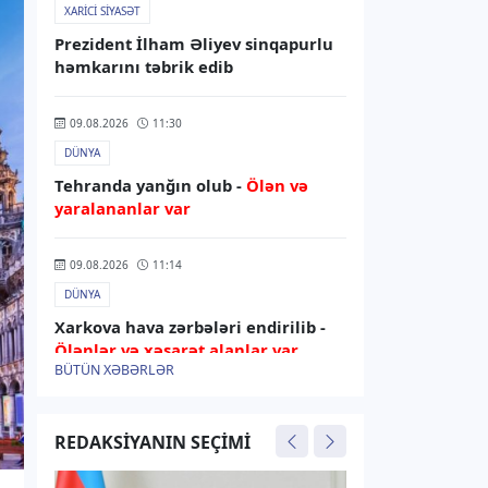
XARICI SIYASƏT
Prezident İlham Əliyev sinqapurlu
həmkarını təbrik edib
09.08.2026
11:30
DÜNYA
Tehranda yanğın olub -
Ölən və
yaralananlar var
09.08.2026
11:14
DÜNYA
Xarkova hava zərbələri endirilib -
Ölənlər və xəsarət alanlar var
BÜTÜN XƏBƏRLƏR
09.08.2026
11:03
İDMAN
REDAKSIYANIN SEÇIMI
Azərbaycan cüdoçusu Avropa