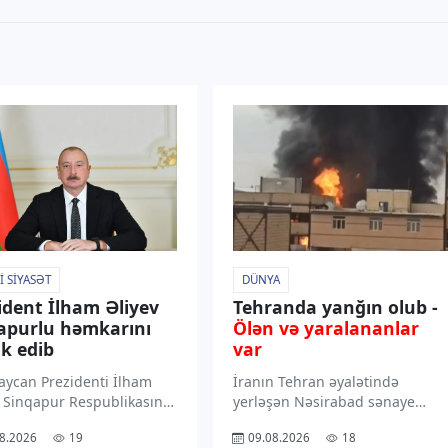
I SIYASƏT
DÜNYA
ident İlham Əliyev
Tehranda yanğın olub -
apurlu həmkarını
Ölən və yaralananlar
ik edib
var
aycan Prezidenti İlham
İranın Tehran əyalətində
v Sinqapur Respublikasının
yerləşən Nəsirabad sənaye
denti Tarman
şəhərciyində istehsalat
8.2026
19
09.08.2026
18
qaratnamı milli bayram
obyektində güclü yanğın baş