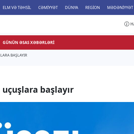
ELM VƏ TƏHSIL
CƏMIYYƏT
DÜNYA
REGION
MƏDƏNIYYƏT
H
GÜNÜN ƏSAS XƏBƏRLƏRI
LARA BAŞLAYIR
 uçuşlara başlayır