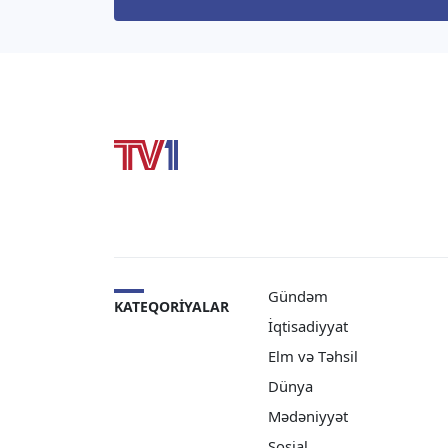
“Telegram” səhifəsində hava […]
çəki 
Gündəm
KATEQORIYALAR
İqtisadiyyat
Elm və Təhsil
Dünya
Mədəniyyət
Sosial