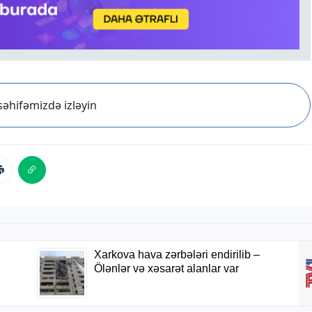
əhifəmizdə izləyin