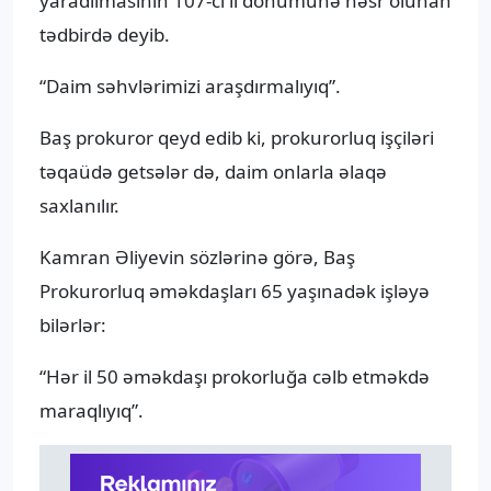
yaradılmasının 107-ci il dönümünə həsr olunan
tədbirdə deyib.
“Daim səhvlərimizi araşdırmalıyıq”.
Baş prokuror qeyd edib ki, prokurorluq işçiləri
təqaüdə getsələr də, daim onlarla əlaqə
saxlanılır.
Kamran Əliyevin sözlərinə görə, Baş
Prokurorluq əməkdaşları 65 yaşınadək işləyə
bilərlər:
“Hər il 50 əməkdaşı prokorluğa cəlb etməkdə
maraqlıyıq”.