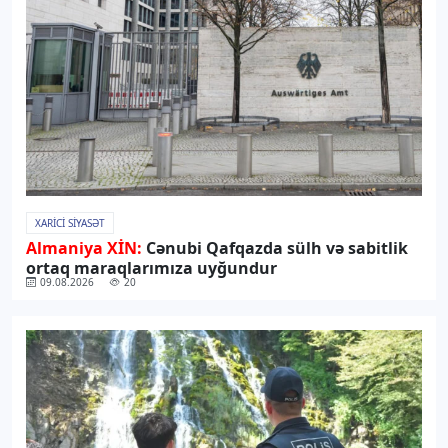
XARICI SIYASƏT
Almaniya XİN:
Cənubi Qafqazda sülh və sabitlik
ortaq maraqlarımıza uyğundur
09.08.2026
20