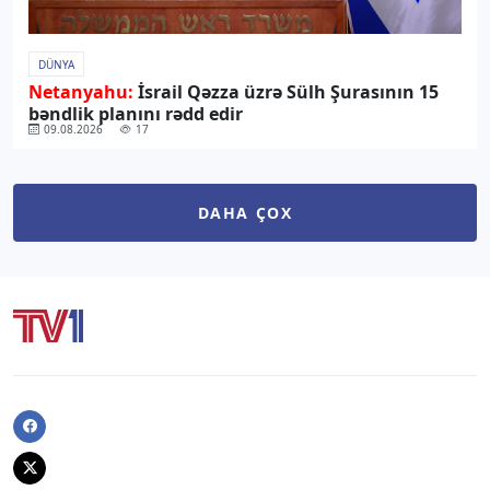
DÜNYA
Netanyahu:
İsrail Qəzza üzrə Sülh Şurasının 15
bəndlik planını rədd edir
09.08.2026
17
DAHA ÇOX
Facebook
Twitter