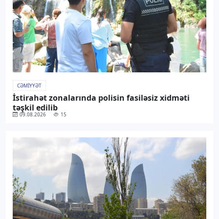
CƏMIYYƏT
İstirahət zonalarında polisin fasiləsiz xidməti
təşkil edilib
09.08.2026
15