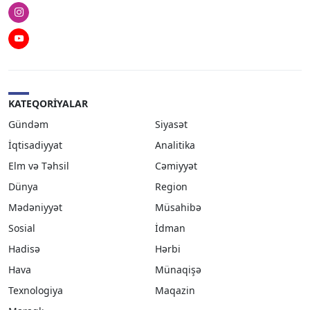
Instagram
Youtube
KATEQORIYALAR
Gündəm
Siyasət
İqtisadiyyat
Analitika
Elm və Təhsil
Cəmiyyət
Dünya
Region
Mədəniyyət
Müsahibə
Sosial
İdman
Hadisə
Hərbi
Hava
Münaqişə
Texnologiya
Maqazin