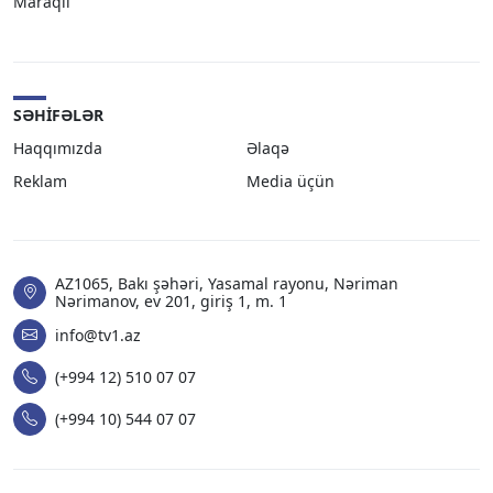
Maraqlı
SƏHIFƏLƏR
Haqqımızda
Əlaqə
Reklam
Media üçün
AZ1065, Bakı şəhəri, Yasamal rayonu, Nəriman
Nərimanov, ev 201, giriş 1, m. 1
info@tv1.az
(+994 12) 510 07 07
(+994 10) 544 07 07