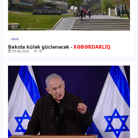
HAVA
Bakıda külək güclənəcək -
XƏBƏRDARLIQ
09.08.2026
18