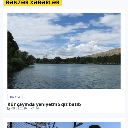
BƏNZƏR XƏBƏRLƏR
HADISƏ
Kür çayında yeniyetmə qız batıb
09.08.2026
14