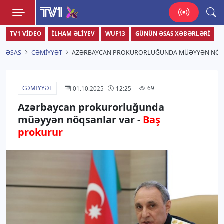
TV1
TV1 VIDEO
İLHAM ƏLIYEV
WUF13
GÜNÜN ƏSAS XƏBƏRLƏRI
Zamanı bizimlə yaşa!
ƏSAS
CƏMIYYƏT
AZƏRBAYCAN PROKURORLUĞUNDA MÜƏYYƏN NÖQ
CƏMIYYƏT
69
01.10.2025
12:25
Azərbaycan prokurorluğunda
müəyyən nöqsanlar var -
Baş
prokurur