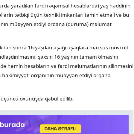
arda yaradılan fərdi rəqəmsal hesablarda) yaş həddinin
lərin tətbiqi üçün texniki imkanları təmin etməli və bu
nının müəyyən etdiyi orqana (quruma) məlumat
kdən sonra 16 yaşdan aşağı uşaqlara məxsus mövcud
dlaşdırılmasını, şəxsin 16 yaşının tamam olmasını
ə həmin hesabların və fərdi məlumatlarının silinməsini
a hakimiyyəti orqanının müəyyən etdiyi orqana
 üçüncü oxunuşda qəbul edilib.