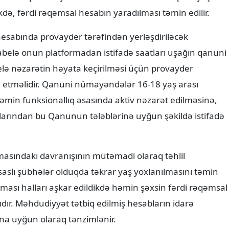
də, fərdi rəqəmsal hesabın yaradılması təmin edilir.
hesabında provayder tərəfindən yerləşdiriləcək
abelə onun platformadan istifadə saatları uşağın qanuni
elə nəzarətin həyata keçirilməsi üçün provayder
n etməlidir. Qanuni nümayəndələr 16-18 yaş arası
əmin funksionallıq əsasında aktiv nəzarət edilməsinə,
larından bu Qanunun tələblərinə uyğun şəkildə istifadə
masındakı davranışının mütəmadi olaraq təhlil
 əsaslı şübhələr olduqda təkrar yaş yoxlanılmasını təmin
ması halları aşkar edildikdə həmin şəxsin fərdi rəqəmsal
dır. Məhdudiyyət tətbiq edilmiş hesabların idarə
ına uyğun olaraq tənzimlənir.