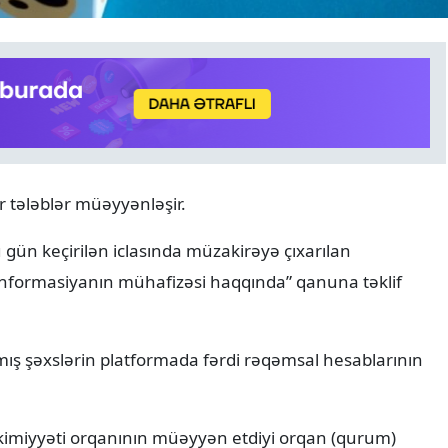
ANALITIKA
07.08.2026
r tələblər müəyyənləşir.
8 avqust tarixin bir ili və y
diplomatik uğurun 365 gü
bu gün keçirilən iclasında müzakirəyə çıxarılan
informasiyanın mühafizəsi haqqında” qanuna təklif
ş şəxslərin platformada fərdi rəqəmsal hesablarının
akimiyyəti orqanının müəyyən etdiyi orqan (qurum)