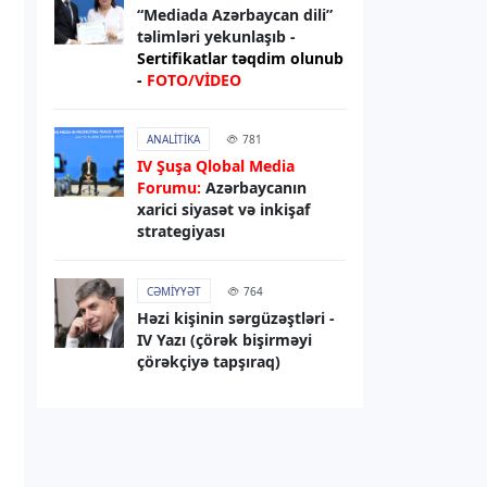
“Mediada Azərbaycan dili”
07.08.2026
13:01
təlimləri yekunlaşıb -
RƏSMI XƏBƏR
Sertifikatlar təqdim olunub
-
FOTO/VİDEO
Media və Yayım Şurasının strukturu
təsdiqlənib
ANALITIKA
781
07.08.2026
12:56
IV Şuşa Qlobal Media
Forumu:
Azərbaycanın
HAVA
xarici siyasət və inkişaf
Sabah hava necə olacaq?
strategiyası
07.08.2026
12:52
CƏMIYYƏT
764
HADISƏ
Həzi kişinin sərgüzəştləri -
IV Yazı (çörək bişirməyi
Zərdabda qəsdən yanğın
çörəkçiyə tapşıraq)
törətməkdə şübhəli bilinən şəxs
saxlanılıb
07.08.2026
11:14
DÜNYA