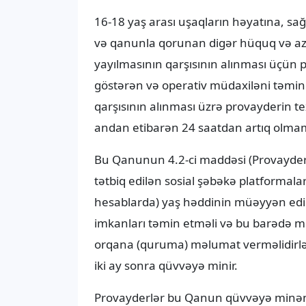
16-18 yaş arası uşaqların həyatına, sağ
və qanunla qorunan digər hüquq və az
yayılmasının qarşısının alınması üçün p
göstərən və operativ müdaxiləni təmin e
qarşısının alınması üzrə provayderin t
andan etibarən 24 saatdan artıq olmam
Bu Qanunun 4.2-ci maddəsi (Provayde
tətbiq edilən sosial şəbəkə platformal
hesablarda) yaş həddinin müəyyən edilmə
imkanları təmin etməli və bu barədə m
orqana (quruma) məlumat verməlidirlə
iki ay sonra qüvvəyə minir.
Provayderlər bu Qanun qüvvəyə minənə