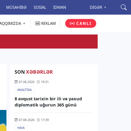
MÜSAHIBƏ
SOSIAL
İDMAN
DIGƏR
AQQIMIZDA
REKLAM
CANLI
SON
XƏBƏRLƏR
07.08.2026
19:31
ANALITIKA
8 avqust tarixin bir ili və yaxud
diplomatik uğurun 365 günü
07.08.2026
17:39
HAVA