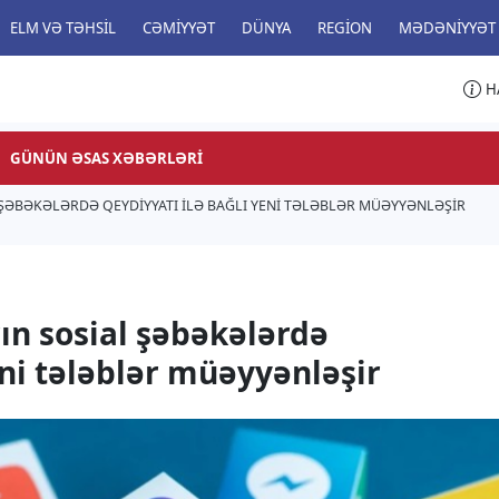
ELM VƏ TƏHSIL
CƏMIYYƏT
DÜNYA
REGION
MƏDƏNIYYƏT
H
GÜNÜN ƏSAS XƏBƏRLƏRI
ŞƏBƏKƏLƏRDƏ QEYDIYYATI ILƏ BAĞLI YENI TƏLƏBLƏR MÜƏYYƏNLƏŞIR
n sosial şəbəkələrdə
eni tələblər müəyyənləşir