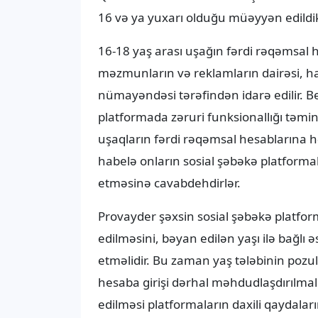
16 və ya yuxarı olduğu müəyyən edildik
16-18 yaş arası uşağın fərdi rəqəmsal 
məzmunların və reklamların dairəsi, h
nümayəndəsi tərəfindən idarə edilir. B
platformada zəruri funksionallığı təmi
uşaqların fərdi rəqəmsal hesablarına h
habelə onların sosial şəbəkə platforma
etməsinə cavabdehdirlər.
Provayder şəxsin sosial şəbəkə platfor
edilməsini, bəyan edilən yaşı ilə bağlı
etməlidir. Bu zaman yaş tələbinin pozul
hesaba girişi dərhal məhdudlaşdırılmalı
edilməsi platformaların daxili qaydalar