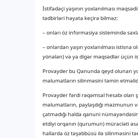
İstifadəçi yaşının yoxlanılması məqsədi
tədbirləri həyata keçirə bilməz:
– onları öz informasiya sistemində sa
– onlardan yaşın yoxlanılması istisna o
yönələn) və ya digər məqsədlər üçün i
Provayder bu Qanunda qeyd olunan yoxl
məlumatların silinməsini təmin etməlidi
Provayder fərdi rəqəmsal hesabı olan şə
məlumatların, paylaşdığı məzmunun və 
çatmadığı halda qanuni nümayəndəsini
etdiyi orqanın (qurumun) müraciəti əs
hallarda öz təşəbbüsü ilə silinməsini tə