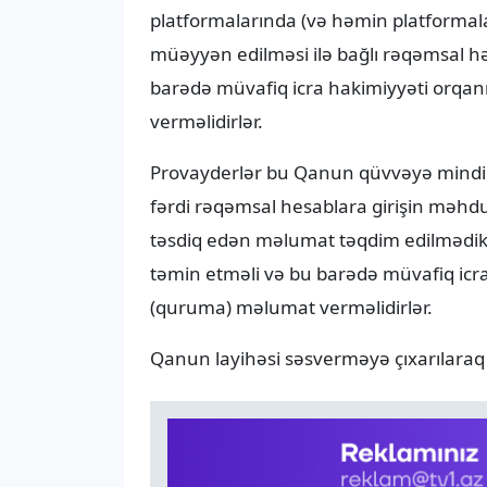
platformalarında (və həmin platformal
müəyyən edilməsi ilə bağlı rəqəmsal həl
barədə müvafiq icra hakimiyyəti orqa
verməlidirlər.
Provayderlər bu Qanun qüvvəyə mindi
fərdi rəqəmsal hesablara girişin məhdu
təsdiq edən məlumat təqdim edilmədikd
təmin etməli və bu barədə müvafiq icr
(quruma) məlumat verməlidirlər.
Qanun layihəsi səsverməyə çıxarılaraq