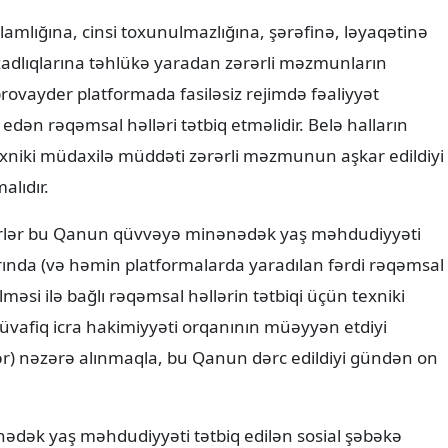
lamlığına, cinsi toxunulmazlığına, şərəfinə, ləyaqətinə
adlıqlarına təhlükə yaradan zərərli məzmunların
rovayder platformada fasiləsiz rejimdə fəaliyyət
dən rəqəmsal həlləri tətbiq etməlidir. Belə halların
exniki müdaxilə müddəti zərərli məzmunun aşkar edildiyi
alıdır.
rlər bu Qanun qüvvəyə minənədək yaş məhdudiyyəti
arında (və həmin platformalarda yaradılan fərdi rəqəmsal
si ilə bağlı rəqəmsal həllərin tətbiqi üçün texniki
üvafiq icra hakimiyyəti orqanının müəyyən etdiyi
r) nəzərə alınmaqla, bu Qanun dərc edildiyi gündən on
dək yaş məhdudiyyəti tətbiq edilən sosial şəbəkə