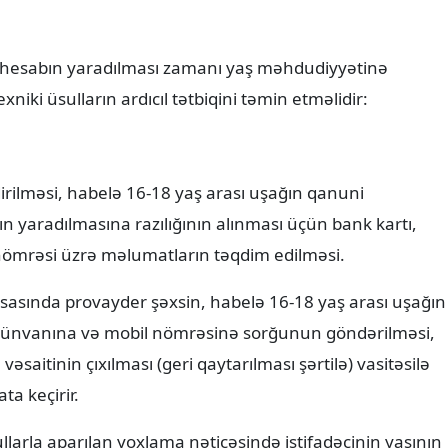
 hesabın yaradılması zamanı yaş məhdudiyyətinə
iki üsulların ardıcıl tətbiqini təmin etməlidir:
irilməsi, habelə 16-18 yaş arası uşağın qanuni
 yaradılmasına razılığının alınması üçün bank kartı,
 nömrəsi üzrə məlumatların təqdim edilməsi.
asında provayder şəxsin, habelə 16-18 yaş arası uşağın
 ünvanına və mobil nömrəsinə sorğunun göndərilməsi,
aitinin çıxılması (geri qaytarılması şərtilə) vasitəsilə
ta keçirir.
arla aparılan yoxlama nəticəsində istifadəçinin yaşının