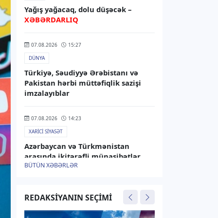
Yağış yağacaq, dolu düşəcək –
XƏBƏRDARLIQ
07.08.2026
15:27
DÜNYA
Türkiyə, Səudiyyə Ərəbistanı və
Pakistan hərbi müttəfiqlik sazişi
imzalayıblar
07.08.2026
14:23
XARICI SIYASƏT
Azərbaycan və Türkmənistan
arasında ikitərəfli münasibətlər
BÜTÜN XƏBƏRLƏR
müzakirə olunub
07.08.2026
13:45
REDAKSIYANIN SEÇIMI
RƏSMI XƏBƏR