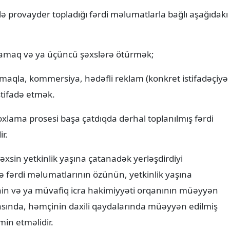
lə provayder topladığı fərdi məlumatlarla bağlı aşağıdakı
xlamaq və ya üçüncü şəxslərə ötürmək;
lmaqla, kommersiya, hədəfli reklam (konkret istifadəçiyə
stifadə etmək.
ama prosesi başa çatdıqda dərhal toplanılmış fərdi
r.
xsin yetkinlik yaşına çatanadək yerləşdirdiyi
fərdi məlumatlarının özünün, yetkinlik yaşına
n və ya müvafiq icra hakimiyyəti orqanının müəyyən
asında, həmçinin daxili qaydalarında müəyyən edilmiş
min etməlidir.