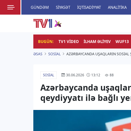
GÜNDƏM
SIYASƏT
İQTISADIYYAT
ANALITIKA
HADISƏ
TV1
Zamanı bizimlə yaşa!
BUGÜN:
TV1 VIDEO
İLHAM ƏLIYEV
WUF13
ƏSAS
SOSIAL
AZƏRBAYCANDA UŞAQLARIN SOSIAL 
SOSIAL
88
30.06.2026
13:12
Azərbaycanda uşaqları
qeydiyyatı ilə bağlı y