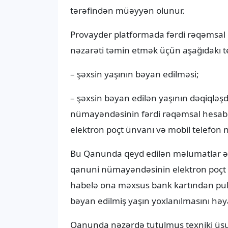
tərəfindən müəyyən olunur.
Provayder platformada fərdi rəqəmsal
nəzarəti təmin etmək üçün aşağıdakı texn
– şəxsin yaşının bəyan edilməsi;
– şəxsin bəyan edilən yaşının dəqiqləşd
nümayəndəsinin fərdi rəqəmsal hesabın
elektron poçt ünvanı və mobil telefon
Bu Qanunda qeyd edilən məlumatlar əs
qanuni nümayəndəsinin elektron poçt
habelə ona məxsus bank kartından pul vəs
bəyan edilmiş yaşın yoxlanılmasını həya
Qanunda nəzərdə tutulmuş texniki üsull