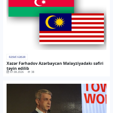
RƏSMI XƏBƏR
Xəzər Fərhadov Azərbaycan Malayziyadakı səfiri
təyin edilib
07.08.2026
38