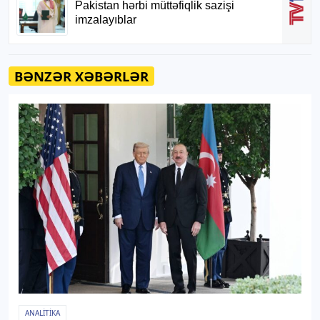
BƏNZƏR XƏBƏRLƏR
ANALITIKA