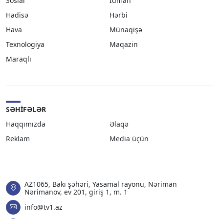
Sosial
İdman
Hadisə
Hərbi
Hava
Münaqişə
Texnologiya
Maqazin
Maraqlı
SƏHIFƏLƏR
Haqqımızda
Əlaqə
Reklam
Media üçün
AZ1065, Bakı şəhəri, Yasamal rayonu, Nəriman
Nərimanov, ev 201, giriş 1, m. 1
info@tv1.az