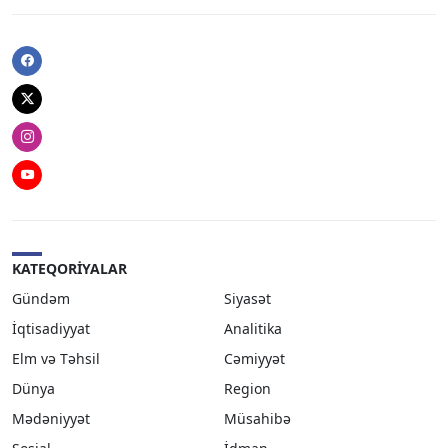
Facebook
Twitter
Instagram
Youtube
KATEQORIYALAR
Gündəm
Siyasət
İqtisadiyyat
Analitika
Elm və Təhsil
Cəmiyyət
Dünya
Region
Mədəniyyət
Müsahibə