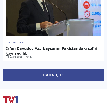
RƏSMI XƏBƏR
İrfan Davudov Azərbaycanın Pakistandakı səfiri
təyin edilib
07.08.2026
37
DAHA ÇOX