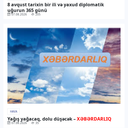
8 avqust tarixin bir ili və yaxud diplomatik
uğurun 365 günü
07.08.2026
205
HAVA
Yağış yağacaq, dolu düşəcək –
XƏBƏRDARLIQ
07.08.2026
35