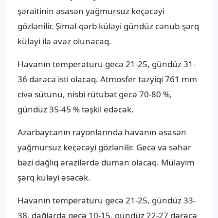
şəraitinin əsasən yağmursuz keçəcəyi
gözlənilir. Şimal-qərb küləyi gündüz cənub-şərq
küləyi ilə əvəz olunacaq.
Havanın temperaturu gecə 21-25, gündüz 31-
36 dərəcə isti olacaq. Atmosfer təzyiqi 761 mm
civə sütunu, nisbi rütubət gecə 70-80 %,
gündüz 35-45 % təşkil edəcək.
Azərbaycanın rayonlarında havanın əsasən
yağmursuz keçəcəyi gözlənilir. Gecə və səhər
bəzi dağlıq ərazilərdə duman olacaq. Mülayim
şərq küləyi əsəcək.
Havanın temperaturu gecə 21-25, gündüz 33-
38, dağlarda gecə 10-15, gündüz 22-27 dərəcə