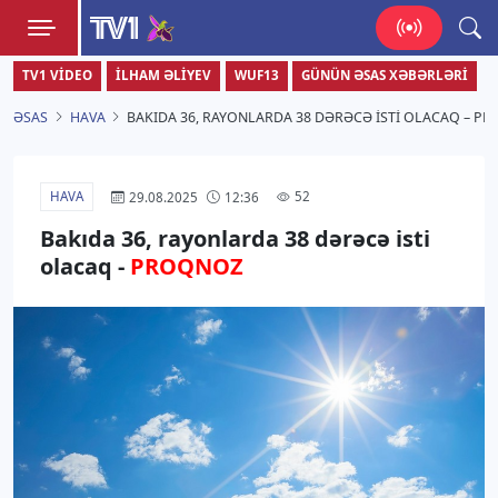
TV1
TV1 VIDEO
İLHAM ƏLIYEV
WUF13
GÜNÜN ƏSAS XƏBƏRLƏRI
Zamanı bizimlə yaşa!
ƏSAS
HAVA
BAKIDA 36, RAYONLARDA 38 DƏRƏCƏ ISTI OLACAQ – P
HAVA
52
29.08.2025
12:36
Bakıda 36, rayonlarda 38 dərəcə isti
olacaq -
PROQNOZ