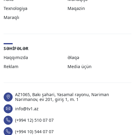
Texnologiya
Maqazin
Maraqlı
SƏHIFƏLƏR
Haqqımızda
Əlaqə
Reklam
Media üçün
AZ1065, Bakı şəhəri, Yasamal rayonu, Nəriman
Nərimanov, ev 201, giriş 1, m. 1
info@tv1.az
(+994 12) 510 07 07
(+994 10) 544 07 07