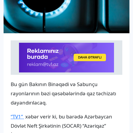
Bu gün Bakının Binəqədi və Sabunçu
rayonlarının bəzi qəsəbələrində qaz təchizatı
dayandırılacaq.
“TV1”
xəbər verir ki, bu barədə Azərbaycan
Dövlət Neft Şirkətinin (SOCAR) “Azəriqaz”