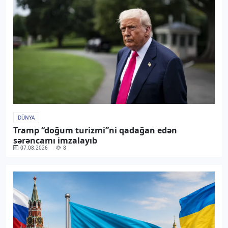
DÜNYA
Tramp “doğum turizmi”ni qadağan edən
sərəncamı imzalayıb
07.08.2026
8