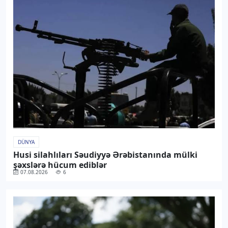
DÜNYA
Husi silahlıları Səudiyyə Ərəbistanında mülki
şəxslərə hücum ediblər
07.08.2026
6