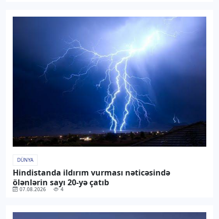
DÜNYA
Hindistanda ildırım vurması nəticəsində
ölənlərin sayı 20-yə çatıb
07.08.2026
4