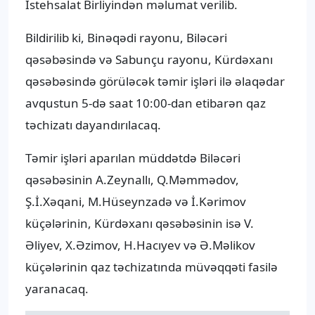
İstehsalat Birliyindən məlumat verilib.
Bildirilib ki, Binəqədi rayonu, Biləcəri
qəsəbəsində və Sabunçu rayonu, Kürdəxanı
qəsəbəsində görüləcək təmir işləri ilə əlaqədar
avqustun 5-də saat 10:00-dan etibarən qaz
təchizatı dayandırılacaq.
Təmir işləri aparılan müddətdə Biləcəri
qəsəbəsinin A.Zeynallı, Q.Məmmədov,
Ş.İ.Xəqani, M.Hüseynzadə və İ.Kərimov
küçələrinin, Kürdəxanı qəsəbəsinin isə V.
Əliyev, X.Əzimov, H.Hacıyev və Ə.Məlikov
küçələrinin qaz təchizatında müvəqqəti fasilə
yaranacaq.