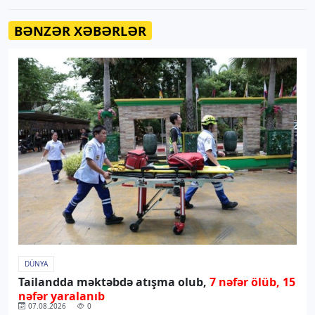
BƏNZƏR XƏBƏRLƏR
DÜNYA
Tailandda məktəbdə atışma olub,
7 nəfər ölüb, 15
nəfər yaralanıb
07.08.2026
0