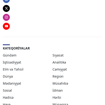
Facebook
Twitter
Instagram
Youtube
KATEQORIYALAR
Gündəm
Siyasət
İqtisadiyyat
Analitika
Elm və Təhsil
Cəmiyyət
Dünya
Region
Mədəniyyət
Müsahibə
Sosial
İdman
Hadisə
Hərbi
Hava
Münaqişə