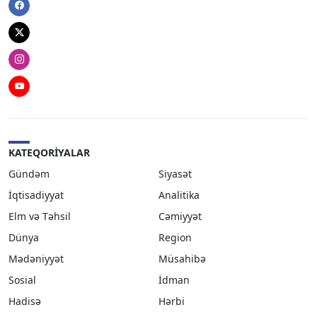
Facebook
Twitter
Instagram
Youtube
KATEQORIYALAR
Gündəm
Siyasət
İqtisadiyyat
Analitika
Elm və Təhsil
Cəmiyyət
Dünya
Region
Mədəniyyət
Müsahibə
Sosial
İdman
Hadisə
Hərbi