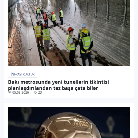
İNFRASTRUKTUR
Bakı metrosunda yeni tunellərin tikintisi
planlaşdırılandan tez başa çata bilər
05.08.2026
23