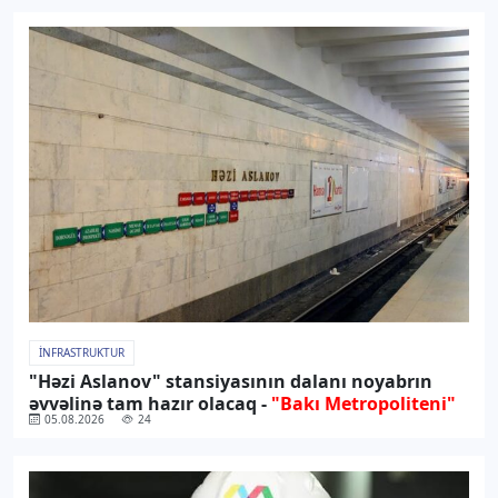
İNFRASTRUKTUR
"Həzi Aslanov" stansiyasının dalanı noyabrın
əvvəlinə tam hazır olacaq -
"Bakı Metropoliteni"
05.08.2026
24