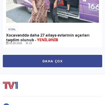
SOSIAL
Xocavənddə daha 27 ailəyə evlərinin açarları
təqdim olunub -
YENİLƏNİB
05.08.2026
23
DAHA ÇOX