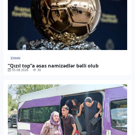
İDMAN
“Qızıl top”a əsas namizədlər bəlli olub
05.08.2026
30