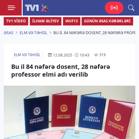
TV1
TV1 VIDEO
İLHAM ƏLIYEV
WUF13
GÜNÜN ƏSAS XƏBƏRLƏRI
Zamanı bizimlə yaşa!
ƏSAS
ELM VƏ TƏHSIL
BU IL 84 NƏFƏRƏ DOSENT, 28 NƏFƏRƏ PROFESS
ELM VƏ TƏHSIL
319
12.08.2025
10:43
Bu il 84 nəfərə dosent, 28 nəfərə
professor elmi adı verilib