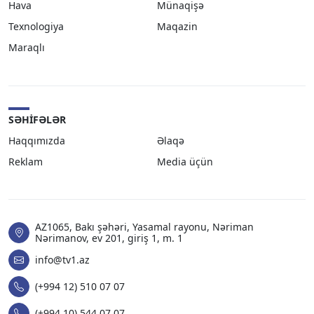
Hava
Münaqişə
Texnologiya
Maqazin
Maraqlı
SƏHIFƏLƏR
Haqqımızda
Əlaqə
Reklam
Media üçün
AZ1065, Bakı şəhəri, Yasamal rayonu, Nəriman
Nərimanov, ev 201, giriş 1, m. 1
info@tv1.az
(+994 12) 510 07 07
(+994 10) 544 07 07