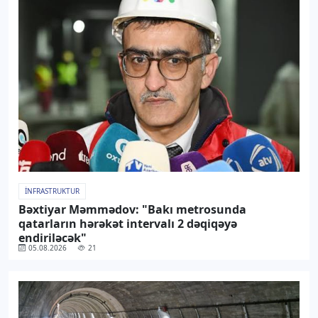
İNFRASTRUKTUR
Bəxtiyar Məmmədov: "Bakı metrosunda
qatarların hərəkət intervalı 2 dəqiqəyə
endiriləcək"
05.08.2026
21