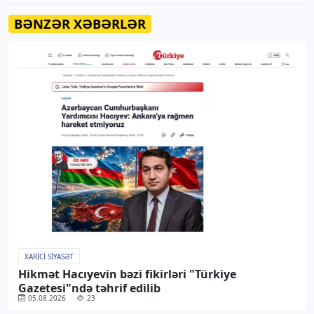
BƏNZƏR XƏBƏRLƏR
XARICI SIYASƏT
Hikmət Hacıyevin bəzi fikirləri "Türkiye
Gazetesi"ndə təhrif edilib
05.08.2026
23