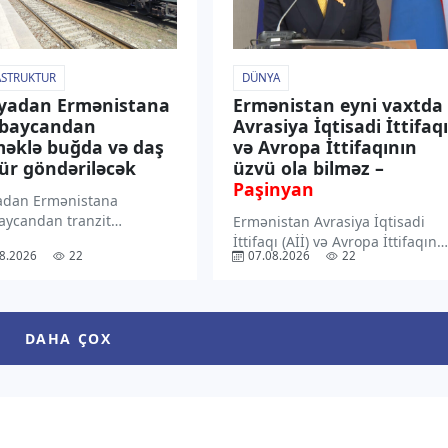
ASTRUKTUR
DÜNYA
yadan Ermənistana
Ermənistan eyni vaxtda
rbaycandan
Avrasiya İqtisadi İttifaqı
əklə buğda və daş
və Avropa İttifaqının
r göndəriləcək
üzvü ola bilməz –
Paşinyan
adan Ermənistana
aycandan tranzit
Ermənistan Avrasiya İqtisadi
klə 8 vaqon buğda, 10
İttifaqı (Aİİ) və Avropa İttifaqına
8.2026
22
07.08.2026
22
 daş kömür göndəriləcək.
(Aİ) eyni vaxtda üzvlüyün
xəbər verir ki, buğda və
mümkün olmadığını anlayır.
ömür yüklü vaqonlar
bunu Ermənistanın Baş naziri
 Biləcəri stansiyasından
Nikol Paşinyan Qırğızıstanın
DAHA ÇOX
alınacaq. Qeyd edək ki,
Çolpon-Ata şəhərində keçirilən
Avrasiya Hökumətlərarası
Şurasının geniş tərkibli […]