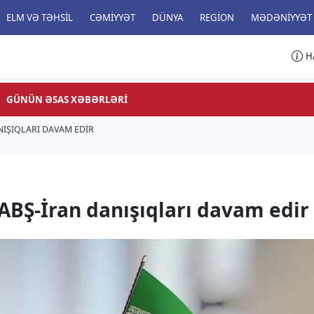
ELM VƏ TƏHSIL
CƏMIYYƏT
DÜNYA
REGION
MƏDƏNIYYƏT
H
GÜNÜN ƏSAS XƏBƏRLƏRI
NIŞIQLARI DAVAM EDIR
BŞ-İran danışıqları davam edir