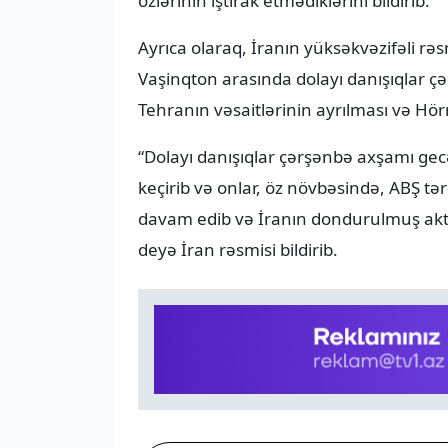
özlərinin iştirak etmədiklərini bildirib.
Ayrıca olaraq, İranın yüksəkvəzifəli rə
Vaşinqton arasında dolayı danışıqlar 
Tehranın vəsaitlərinin ayrılması və Hör
“Dolayı danışıqlar çərşənbə axşamı gecə
keçirib və onlar, öz növbəsində, ABŞ tər
davam edib və İranın dondurulmuş aktiv
deyə İran rəsmisi bildirib.