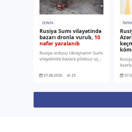
DÜNYA
İNFR
Rusiya Sumı vilayətində
Rusi
bazarı dronla vurub,
10
Azə
nəfər yaralanıb
keçm
kömü
Rusiya ordusu Ukraynanın Sumı
vilayətində bazara pilotsuz uçuş
Rusiy
aparatı ilə zərbə endirib.
Azərb
“TV1” xəbər verir ki, bu barədə
keçmə
07.08.2026
25
07.0
Sumı Vilayət Hərbi
vaqon
Administrasiyasının rəhbəri
“TV1” 
Oleq Qriqorov “Telegram”
daş k
kanalında məlumat yayıb.
sabah
“Hazırda 10 […]
yola s
[…]