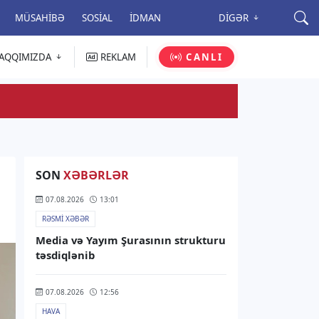
MÜSAHIBƏ
SOSIAL
İDMAN
DIGƏR
AQQIMIZDA
REKLAM
CANLI
SON
XƏBƏRLƏR
07.08.2026
13:01
RƏSMI XƏBƏR
Media və Yayım Şurasının strukturu
təsdiqlənib
07.08.2026
12:56
HAVA