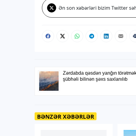
Ən son xəbərləri bizim Twitter səh
BƏNZƏR XƏBƏRLƏR