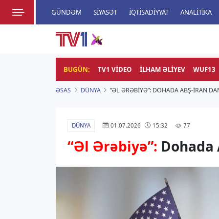
GÜNDƏM
SIYASƏT
İQTISADIYYAT
ANALITIKA
HADISƏ
TV1
Zamanı bizimlə yaşa!
BUGÜN:
TV1 VIDEO
İLHAM ƏLIYEV
WUF13
ƏSAS
DÜNYA
“ƏL ƏRƏBIYƏ”: DOHADA ABŞ-İRAN DA
DÜNYA
77
01.07.2026
15:32
“Əl Ərəbiyə”:
Dohada A