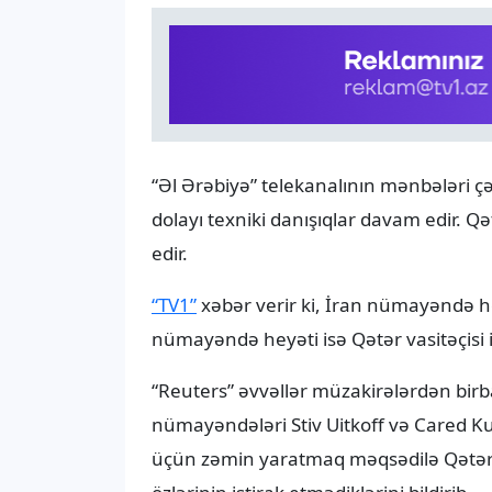
“Əl Ərəbiyə” telekanalının mənbələri çə
dolayı texniki danışıqlar davam edir. Qə
edir.
“TV1”
xəbər verir ki, İran nümayəndə hey
nümayəndə heyəti isə Qətər vasitəçisi i
“Reuters” əvvəllər müzakirələrdən bir
nümayəndələri Stiv Uitkoff və Cared Ku
üçün zəmin yaratmaq məqsədilə Qətərin 