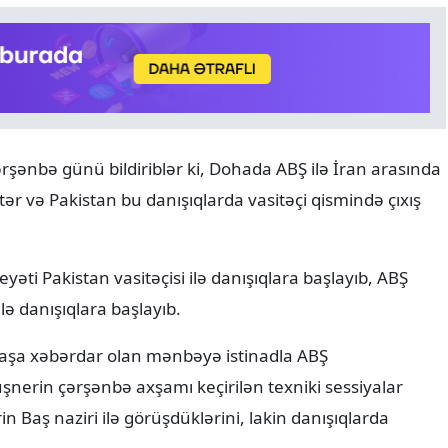
rşənbə günü bildiriblər ki, Dohada ABŞ ilə İran arasında
RƏSMI XƏBƏR
07.08.2026
tər və Pakistan bu danışıqlarda vasitəçi qismində çıxış
Media və Yayım Şurasının
strukturu təsdiqlənib
əti Pakistan vasitəçisi ilə danışıqlara başlayıb, ABŞ
lə danışıqlara başlayıb.
başa xəbərdar olan mənbəyə istinadla ABŞ
şnerin çərşənbə axşamı keçirilən texniki sessiyalar
Baş naziri ilə görüşdüklərini, lakin danışıqlarda