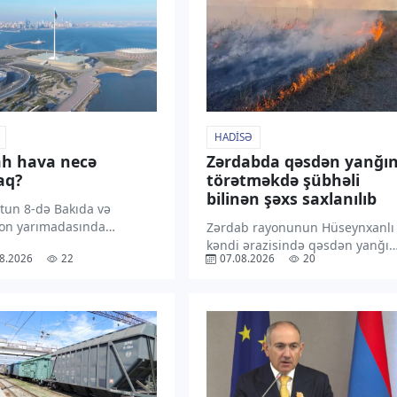
HADISƏ
h hava necə
Zərdabda qəsdən yanğı
aq?
törətməkdə şübhəli
bilinən şəxs saxlanılıb
tun 8-də Bakıda və
on yarımadasında
Zərdab rayonunun Hüseynxanlı
ın yağmursuz keçəcəyi
kəndi ərazisində qəsdən yanğın
8.2026
22
07.08.2026
20
ilir. “TV1” xəbər verir ki,
hadisəsi törədən şəxs polis
 Hidrometeorologiya
əməkdaşları tərəfindən
tinin məlumatına əsasən,
müəyyən edilib. “TV1” xəbər
-qərb küləyi gündüz
verir ki, araşdırmalarla yanğını
şərq küləyi ilə əvəz
kənd sakini Ə.Quliyev tərəfində
caq. Havanın temperaturu
törədildiyi məlum olub. Hadisə
[…]
nəticəsində 1 […]