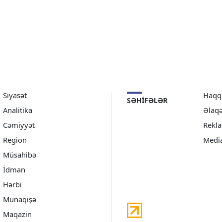
Siyasət
Haqq
SƏHIFƏLƏR
Analitika
Əlaq
Cəmiyyət
Rekl
Region
Medi
Müsahibə
İdman
Hərbi
Münaqişə
Maqazin