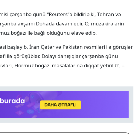
smisi çərşənbə günü “Reuters”ə bildirib ki, Tehran və
çərşənbə axşamı Dohada davam edir. O, müzakirələrin
müz boğazı ilə bağlı olduğunu əlavə edib.
si başlayıb. İran Qətər və Pakistan rəsmiləri ilə görüşlər
əfi ilə görüşüblər. Dolayı danışıqlar çərşənbə günü
ləri, Hörmüz boğazı məsələlərinə diqqət yetirilib”, –