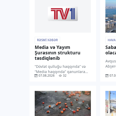
RƏSMI XƏBƏR
HAVA
Media və Yayım
Saba
Şurasının strukturu
olac
təsdiqlənib
Avqus
Abşer
“Dövlət qulluğu haqqında” və
havan
“Media haqqında” qanunlara
07.08.2026
32
07.0
gözlən
edilən dəyişikliklər təsdiqlənib.
Milli
Azərbaycan Respublikası Media
Xidmə
və Yayım Şurasının strukturu
şimal
təsdiqlənib. “TV1” xəbər verir
cənub-
ki, Prezident İlham Əliyev
oluna
bununla bağlı Fərman
gecə 
imzalayıb. Sənədin mətni […]