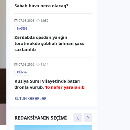
Sabah hava necə olacaq?
07.08.2026
12:52
HADISƏ
Zərdabda qəsdən yanğın
törətməkdə şübhəli bilinən şəxs
saxlanılıb
07.08.2026
11:14
DÜNYA
Rusiya Sumı vilayətində bazarı
dronla vurub,
10 nəfər yaralanıb
BÜTÜN XƏBƏRLƏR
07.08.2026
10:38
İNFRASTRUKTUR
REDAKSIYANIN SEÇIMI
Rusiyadan Ermənistana
Azərbaycandan keçməklə buğda və