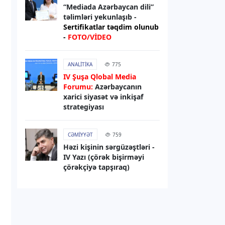
“Mediada Azərbaycan dili”
07.08.2026
09:23
təlimləri yekunlaşıb -
DÜNYA
Sertifikatlar təqdim olunub
-
FOTO/VİDEO
Hindistanda ildırım vurması
nəticəsində ölənlərin sayı 20-yə
çatıb
ANALITIKA
775
IV Şuşa Qlobal Media
07.08.2026
09:16
Forumu:
Azərbaycanın
xarici siyasət və inkişaf
DÜNYA
strategiyası
Husi silahlıları Səudiyyə
Ərəbistanında mülki şəxslərə
hücum ediblər
CƏMIYYƏT
759
Həzi kişinin sərgüzəştləri -
IV Yazı (çörək bişirməyi
07.08.2026
09:03
çörəkçiyə tapşıraq)
DÜNYA
Tramp “doğum turizmi”ni qadağan
edən sərəncamı imzalayıb