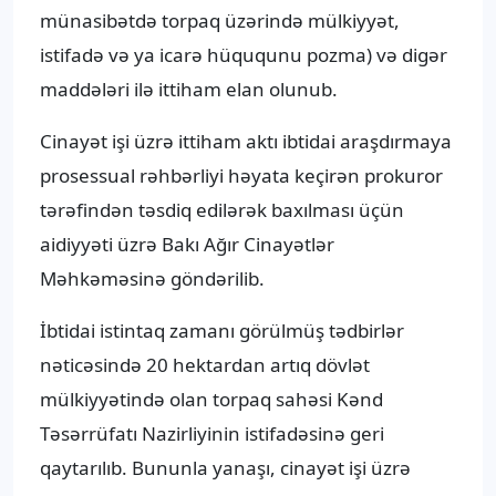
münasibətdə torpaq üzərində mülkiyyət,
istifadə və ya icarə hüququnu pozma) və digər
maddələri ilə ittiham elan olunub.
Cinayət işi üzrə ittiham aktı ibtidai araşdırmaya
prosessual rəhbərliyi həyata keçirən prokuror
tərəfindən təsdiq edilərək baxılması üçün
aidiyyəti üzrə Bakı Ağır Cinayətlər
Məhkəməsinə göndərilib.
İbtidai istintaq zamanı görülmüş tədbirlər
nəticəsində 20 hektardan artıq dövlət
mülkiyyətində olan torpaq sahəsi Kənd
Təsərrüfatı Nazirliyinin istifadəsinə geri
qaytarılıb. Bununla yanaşı, cinayət işi üzrə