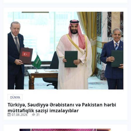
DÜNYA
Türkiyə, Səudiyyə Ərəbistanı və Pakistan hərbi
müttəfiqlik sazişi imzalayıblar
07.08.2026
31