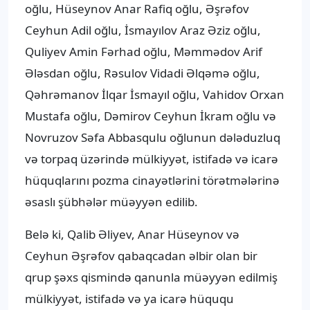
oğlu, Hüseynov Anar Rafiq oğlu, Əşrəfov
Ceyhun Adil oğlu, İsmayılov Araz Əziz oğlu,
Quliyev Amin Fərhad oğlu, Məmmədov Arif
Ələsdan oğlu, Rəsulov Vidadi Əlqəmə oğlu,
Qəhrəmanov İlqar İsmayıl oğlu, Vahidov Orxan
Mustafa oğlu, Dəmirov Ceyhun İkram oğlu və
Novruzov Səfa Abbasqulu oğlunun dələduzluq
və torpaq üzərində mülkiyyət, istifadə və icarə
hüquqlarını pozma cinayətlərini törətmələrinə
əsaslı şübhələr müəyyən edilib.
Belə ki, Qalib Əliyev, Anar Hüseynov və
Ceyhun Əşrəfov qabaqcadan əlbir olan bir
qrup şəxs qismində qanunla müəyyən edilmiş
mülkiyyət, istifadə və ya icarə hüququ