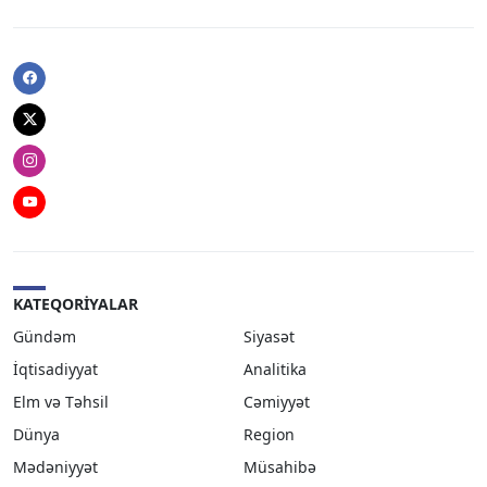
Facebook
Twitter
Instagram
Youtube
KATEQORIYALAR
Gündəm
Siyasət
İqtisadiyyat
Analitika
Elm və Təhsil
Cəmiyyət
Dünya
Region
Mədəniyyət
Müsahibə