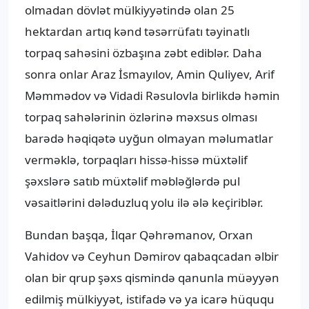
olmadan dövlət mülkiyyətində olan 25
hektardan artıq kənd təsərrüfatı təyinatlı
torpaq sahəsini özbaşına zəbt ediblər. Daha
sonra onlar Araz İsmayılov, Amin Quliyev, Arif
Məmmədov və Vidadi Rəsulovla birlikdə həmin
torpaq sahələrinin özlərinə məxsus olması
barədə həqiqətə uyğun olmayan məlumatlar
verməklə, torpaqları hissə-hissə müxtəlif
şəxslərə satıb müxtəlif məbləğlərdə pul
vəsaitlərini dələduzluq yolu ilə ələ keçiriblər.
Bundan başqa, İlqar Qəhrəmanov, Orxan
Vahidov və Ceyhun Dəmirov qabaqcadan əlbir
olan bir qrup şəxs qismində qanunla müəyyən
edilmiş mülkiyyət, istifadə və ya icarə hüququ