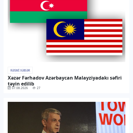
RƏSMI XƏBƏR
Xəzər Fərhadov Azərbaycan Malayziyadakı səfiri
təyin edilib
07.08.2026
27