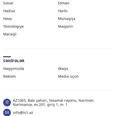
Sosial
İdman
Hadisə
Hərbi
Hava
Münaqişə
Texnologiya
Maqazin
Maraqlı
SƏHIFƏLƏR
Haqqımızda
Əlaqə
Reklam
Media üçün
AZ1065, Bakı şəhəri, Yasamal rayonu, Nəriman
Nərimanov, ev 201, giriş 1, m. 1
info@tv1.az