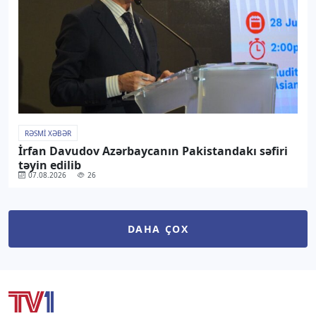
RƏSMI XƏBƏR
İrfan Davudov Azərbaycanın Pakistandakı səfiri
təyin edilib
07.08.2026
26
DAHA ÇOX