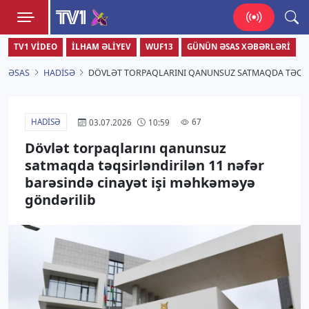
TV1
TV1 VIDEO
İLHAM ƏLIYEV
WUF13
GÜNÜN ƏSAS XƏBƏRLƏRI
Zamanı bizimlə yaşa!
ƏSAS
HADISƏ
DÖVLƏT TORPAQLARINI QANUNSUZ SATMAQDA TƏQSI
HADISƏ
67
03.07.2026
10:59
Dövlət torpaqlarını qanunsuz
satmaqda təqsirləndirilən 11 nəfər
barəsində cinayət işi məhkəməyə
göndərilib