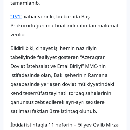
tamamlanıb.
“TV1”
xəbər verir ki, bu barədə Baş
Prokurorluğun mətbuat xidmətindən məlumat
verilib.
Bildirilib ki, cinayət işi həmin nazirliyin
tabeliyində fəaliyyət göstərən “Azəraqrar
Dövlət İstehsalat və Emal Birliyi” MMC-nin
istifadəsində olan, Bakı şəhərinin Ramana
qəsəbəsində yerləşən dövlət mülkiyyətindəki
kənd təsərrüfatı təyinatlı torpaq sahələrinin
qanunsuz zəbt edilərək ayrı-ayrı şəxslərə
satılması faktları üzrə istintaq olunub.
İbtidai istintaqla 11 nəfərin – Əliyev Qalib Mirzə