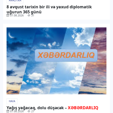
ANALITIKA
8 avqust tarixin bir ili və yaxud diplomatik
uğurun 365 günü
07.08.2026
31
HAVA
Yağış yağacaq, dolu düşəcək –
XƏBƏRDARLIQ
07.08.2026
27