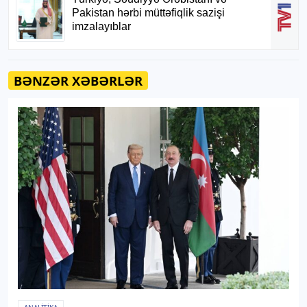
BƏNZƏR XƏBƏRLƏR