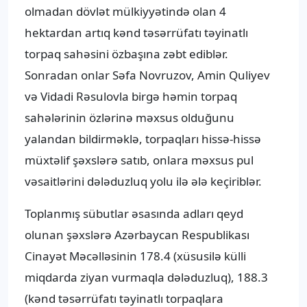
olmadan dövlət mülkiyyətində olan 4
hektardan artıq kənd təsərrüfatı təyinatlı
torpaq sahəsini özbaşına zəbt ediblər.
Sonradan onlar Səfa Novruzov, Amin Quliyev
və Vidadi Rəsulovla birgə həmin torpaq
sahələrinin özlərinə məxsus olduğunu
yalandan bildirməklə, torpaqları hissə-hissə
müxtəlif şəxslərə satıb, onlara məxsus pul
vəsaitlərini dələduzluq yolu ilə ələ keçiriblər.
Toplanmış sübutlar əsasında adları qeyd
olunan şəxslərə Azərbaycan Respublikası
Cinayət Məcəlləsinin 178.4 (xüsusilə külli
miqdarda ziyan vurmaqla dələduzluq), 188.3
(kənd təsərrüfatı təyinatlı torpaqlara