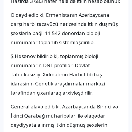
Hazırda 3 683 nəfər hələ də itkin hesab olunur.
O qeyd edib ki, Ermənistanın Azərbaycana
qarşı hərbi təcavüzü nəticəsində itkin düşmüş
şəxslərlə bağlı 11 542 donordan bioloji
nümunələr toplanıb sistemləşdirilib.
Ş.Həsənov bildirib ki, toplanmış bioloji
nümunələrin DNT profilləri Dövlət
Təhlükəsizliyi Xidmətinin Hərbi-tibb baş
idarəsinin Genetik araşdırmalar mərkəzi
tərəfindən çıxarılaraq arxivləşdirilir.
General əlavə edib ki, Azərbaycanda Birinci və
İkinci Qarabağ müharibələri ilə əlaqədar
qeydiyyata alınmış itkin düşmüş şəxslərin