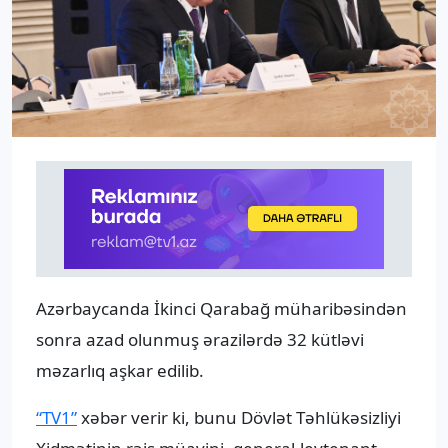
Azərbaycanda İkinci Qarabağ müharibəsindən
sonra azad olunmuş ərazilərdə 32 kütləvi
məzarlıq aşkar edilib.
“TV1”
xəbər verir ki, bunu Dövlət Təhlükəsizliyi