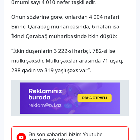
ümumi sayı 4 010 nəfər təşkil edir.
Onun sözlərinə görə, onlardan 4 004 nəfəri
Birinci Qarabağ müharibəsində, 6 nəfəri isə
İkinci Qarabağ müharibəsində itkin düşüb:
“İtkin düşənlərin 3 222-si hərbçi, 782-si isə
mülki şəxsdir. Mülki şəxslər arasında 71 uşaq,
288 qadın və 319 yaşlı şəxs var”.
Ən son xəbərləri bizim Youtube