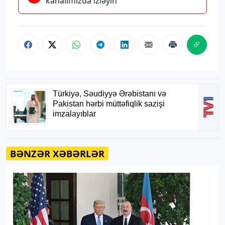
kanalımızda izləyin
BƏNZƏR XƏBƏRLƏR