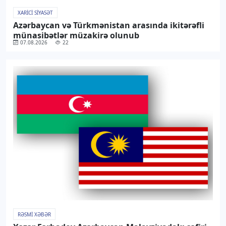
XARICI SIYASƏT
Azərbaycan və Türkmənistan arasında ikitərəfli
münasibətlər müzakirə olunub
07.08.2026
22
RƏSMI XƏBƏR