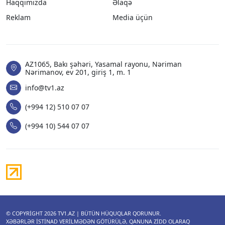
Haqqımızda
Əlaqə
Reklam
Media üçün
AZ1065, Bakı şəhəri, Yasamal rayonu, Nəriman
Nərimanov, ev 201, giriş 1, m. 1
info@tv1.az
(+994 12) 510 07 07
(+994 10) 544 07 07
© COPYRIGHT 2026
TV1.AZ
| BÜTÜN HÜQUQLAR QORUNUR.
XƏBƏRLƏR ISTINAD VERILMƏDƏN GÖTÜRÜLƏ, QANUNA ZIDD OLARAQ