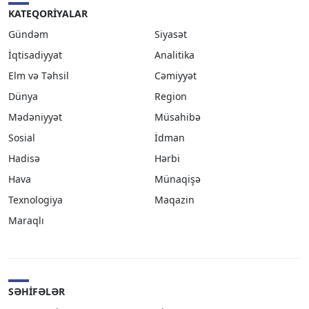
KATEQORIYALAR
Gündəm
Siyasət
İqtisadiyyat
Analitika
Elm və Təhsil
Cəmiyyət
Dünya
Region
Mədəniyyət
Müsahibə
Sosial
İdman
Hadisə
Hərbi
Hava
Münaqişə
Texnologiya
Maqazin
Maraqlı
SƏHIFƏLƏR