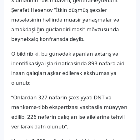
Xidmətinin rəis müavini, general-leytenant
Şərafət Həsənov “İtkin düşmüş şəxslər
məsələsinin həllində müasir yanaşmalar və
əməkdaşlığın gücləndirilməsi” mövzusunda
beynəlxalq konfransda deyib.
O bildirib ki, bu günədək aparılan axtarış və
identifikasiya işləri nəticəsində 893 nəfərə aid
insan qalıqları aşkar edilərək ekshumasiya
olunub:
“Onlardan 327 nəfərin şəxsiyyəti DNT və
məhkəmə-tibb ekspertizası vasitəsilə müəyyən
edilib, 226 nəfərin qalıqları isə ailələrinə təhvil
verilərək dəfn olunub”.