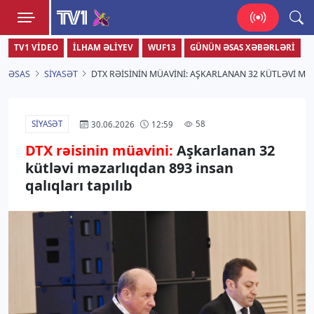
TV1
TV1 VIDEO
İLHAM ƏLIYEV
WUF13
GÜNÜN ƏSAS XƏBƏRLƏRI
Zamanı bizimlə yaşa!
ƏSAS
SIYASƏT
DTX RƏISININ MÜAVINI: AŞKARLANAN 32 KÜTLƏVI MƏ
SIYASƏT
58
30.06.2026
12:59
DTX rəisinin müavini:
Aşkarlanan 32
kütləvi məzarlıqdan 893 insan
qalıqları tapılıb