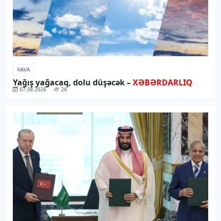
HAVA
Yağış yağacaq, dolu düşəcək –
XƏBƏRDARLIQ
07.08.2026
26