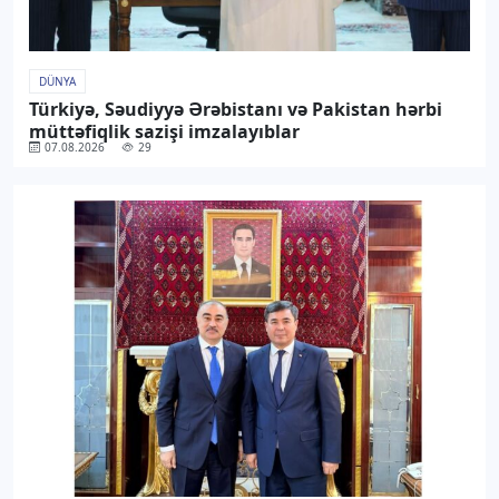
DÜNYA
Türkiyə, Səudiyyə Ərəbistanı və Pakistan hərbi
müttəfiqlik sazişi imzalayıblar
07.08.2026
29