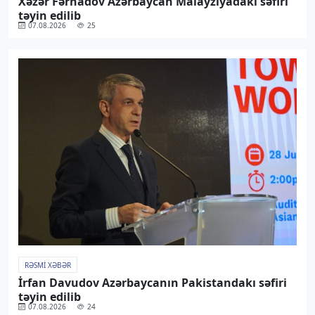
Xəzər Fərhadov Azərbaycan Malayziyadakı səfiri
təyin edilib
07.08.2026
25
RƏSMI XƏBƏR
İrfan Davudov Azərbaycanın Pakistandakı səfiri
təyin edilib
07.08.2026
24