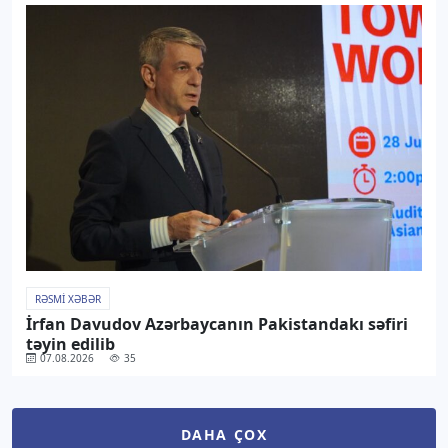
RƏSMI XƏBƏR
İrfan Davudov Azərbaycanın Pakistandakı səfiri
təyin edilib
07.08.2026
35
DAHA ÇOX