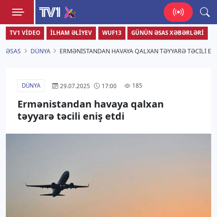
TV1
TV1 VIDEO
İLHAM ƏLIYEV
WUF13
GÜNÜN ƏSAS XƏBƏRLƏRI
Zamanı bizimlə yaşa!
ƏSAS
DÜNYA
ERMƏNISTANDAN HAVAYA QALXAN TƏYYARƏ TƏCILI ENI
DÜNYA
185
29.07.2025
17:00
Ermənistandan havaya qalxan
təyyarə təcili eniş etdi