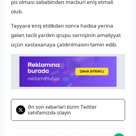
pis olması səbəbindən məcburi eniş etməli
olub.
Təyyarə eniş etdikdən sonra hadisə yerinə
gələn təcili yardım qrupu sərnişinin əməliyyat
üçün xəstəxanaya çatdırılmasını təmin edib.
Ən son xəbərləri bizim Twitter
səhifəmizdə izləyin