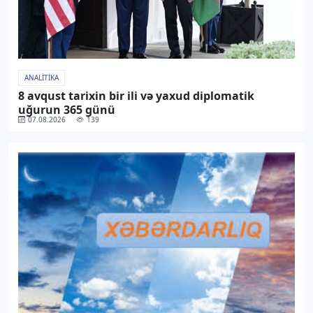
ANALITIKA
8 avqust tarixin bir ili və yaxud diplomatik
uğurun 365 günü
07.08.2026
139