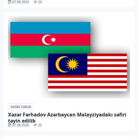
07.08.2026
29
RƏSMI XƏBƏR
Xəzər Fərhadov Azərbaycan Malayziyadakı səfiri
təyin edilib
07.08.2026
35