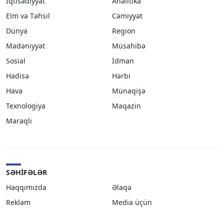
İqtisadiyyat
Analitika
Elm və Təhsil
Cəmiyyət
Dünya
Region
Mədəniyyət
Müsahibə
Sosial
İdman
Hadisə
Hərbi
Hava
Münaqişə
Texnologiya
Maqazin
Maraqlı
SƏHIFƏLƏR
Haqqımızda
Əlaqə
Reklam
Media üçün