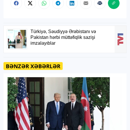
BƏNZƏR XƏBƏRLƏR