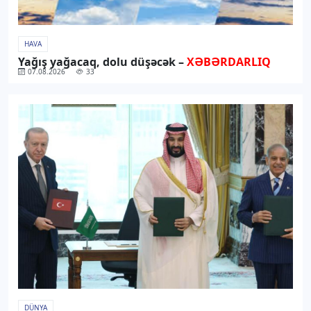
HAVA
Yağış yağacaq, dolu düşəcək –
XƏBƏRDARLIQ
07.08.2026
33
DÜNYA