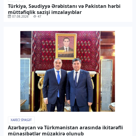
Türkiyə, Səudiyyə Ərəbistanı və Pakistan hərbi
müttəfiqlik sazişi imzalayıblar
07.08.2026
47
XARICI SIYASƏT
Azərbaycan və Türkmənistan arasında ikitərəfli
münasibətlər müzakirə olunub