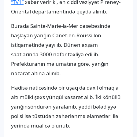
“TV1”
xəbər verir ki, ən ciddi vəziyyət Pireney-
Oriental departamentində qeydə alınıb.
Burada Sainte-Marie-la-Mer qəsəbəsində
başlayan yanğın Canet-en-Roussillon
istiqamətində yayılıb. Dünən axşam
saatlarında 3000 nəfər təxliyə edilib.
Prefekturanın məlumatına görə, yanğın
nəzarət altına alınıb.
Hadisə nəticəsində bir uşaq da daxil olmaqla
altı mülki şəxs yüngül xəsarət alıb. İki könüllü
yanğınsöndürən yaralanıb, yeddi bələdiyyə
polisi isə tüstüdən zəhərlənmə əlamətləri ilə
yerində müalicə olunub.