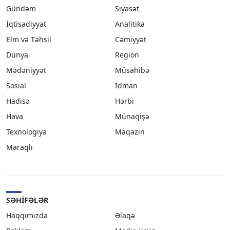
Gündəm
Siyasət
İqtisadiyyat
Analitika
Elm və Təhsil
Cəmiyyət
Dünya
Region
Mədəniyyət
Müsahibə
Sosial
İdman
Hadisə
Hərbi
Hava
Münaqişə
Texnologiya
Maqazin
Maraqlı
SƏHIFƏLƏR
Haqqımızda
Əlaqə