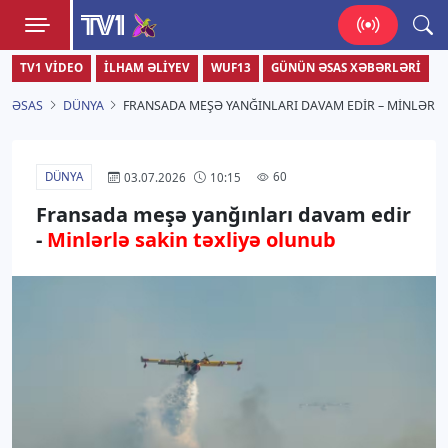
TV1
TV1 VIDEO
İLHAM ƏLIYEV
WUF13
GÜNÜN ƏSAS XƏBƏRLƏRI
Zamanı bizimlə yaşa!
ƏSAS
DÜNYA
FRANSADA MEŞƏ YANĞINLARI DAVAM EDIR – MINLƏRL
DÜNYA
60
03.07.2026
10:15
Fransada meşə yanğınları davam edir
-
Minlərlə sakin təxliyə olunub