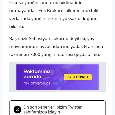
Fransa yanğınsöndürmə xidmətinin
nümayəndəsi Erik Brokardi ölkənin müxtəlif
yerlərində yanğın riskinin yüksək olduğunu
bildirib.
Baş nazir Sebastyan Lökornü deyib ki, yay
mövsümünün əvvəlindən indiyədək Fransada
təxminən 7000 yanğın hadisəsi qeydə alınıb.
Ən son xəbərləri bizim Twitter
səhifəmizdə izləyin