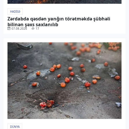
HADISƏ
Zərdabda qəsdən yanğın törətməkdə şübhəli
bilinən şəxs saxlanılıb
07.08.2026
17
DÜNYA