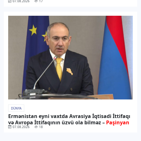
07.08.2026
17
DÜNYA
Ermənistan eyni vaxtda Avrasiya İqtisadi İttifaqı
və Avropa İttifaqının üzvü ola bilməz –
Paşinyan
07.08.2026
18