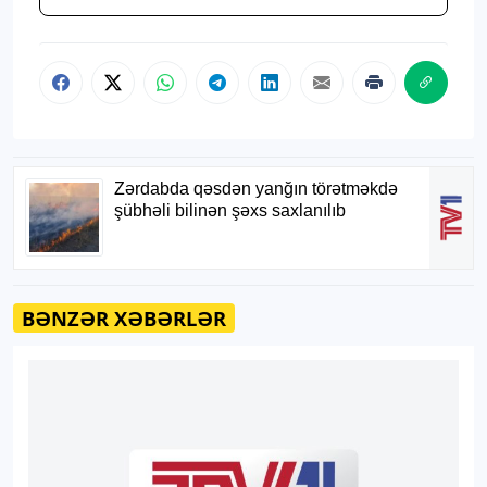
BƏNZƏR XƏBƏRLƏR