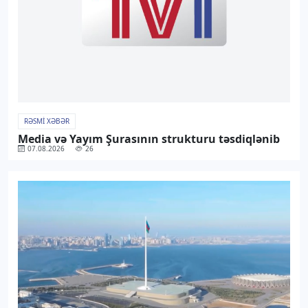
RƏSMI XƏBƏR
Media və Yayım Şurasının strukturu təsdiqlənib
07.08.2026
26