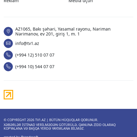
Reklam
Media üçün
AZ1065, Bakı şəhəri, Yasamal rayonu, Nəriman
Nərimanov, ev 201, giriş 1, m. 1
info@tv1.az
(+994 12) 510 07 07
(+994 10) 544 07 07
© COPYRIGHT 2026
TV1.AZ
| BÜTÜN HÜQUQLAR QORUNUR.
XƏBƏRLƏR ISTINAD VERILMƏDƏN GÖTÜRÜLƏ, QANUNA ZIDD OLARAQ
KOPYALANA VƏ BAŞQA YERDƏ YAYIMLANA BILMƏZ.
created by Brandssoft