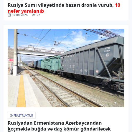
Rusiya Sumı vilayətində bazarı dronla vurub,
10
nəfər yaralanıb
07.08.2026
22
İNFRASTRUKTUR
Rusiyadan Ermənistana Azərbaycandan
keçməklə buğda və daş kömür göndəriləcək