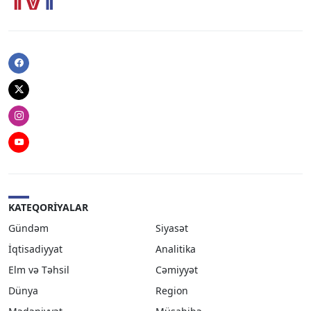
Facebook
Twitter
Instagram
Youtube
KATEQORIYALAR
Gündəm
Siyasət
İqtisadiyyat
Analitika
Elm və Təhsil
Cəmiyyət
Dünya
Region