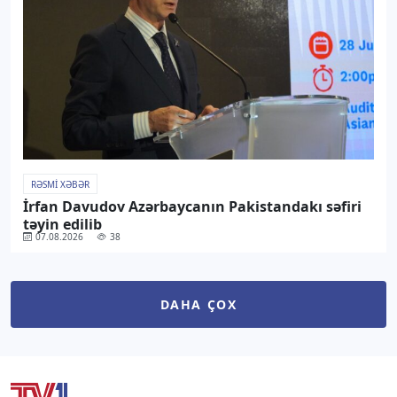
RƏSMI XƏBƏR
İrfan Davudov Azərbaycanın Pakistandakı səfiri
təyin edilib
07.08.2026
38
DAHA ÇOX