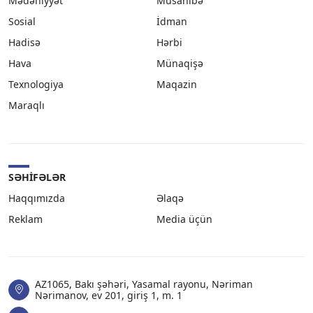
Mədəniyyət
Müsahibə
Sosial
İdman
Hadisə
Hərbi
Hava
Münaqişə
Texnologiya
Maqazin
Maraqlı
SƏHIFƏLƏR
Haqqımızda
Əlaqə
Reklam
Media üçün
AZ1065, Bakı şəhəri, Yasamal rayonu, Nəriman
Nərimanov, ev 201, giriş 1, m. 1