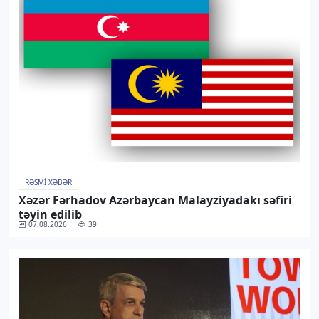
RƏSMI XƏBƏR
Xəzər Fərhadov Azərbaycan Malayziyadakı səfiri
təyin edilib
07.08.2026
39