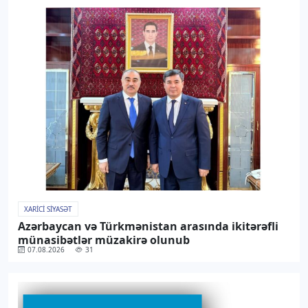
XARICI SIYASƏT
Azərbaycan və Türkmənistan arasında ikitərəfli
münasibətlər müzakirə olunub
07.08.2026
31