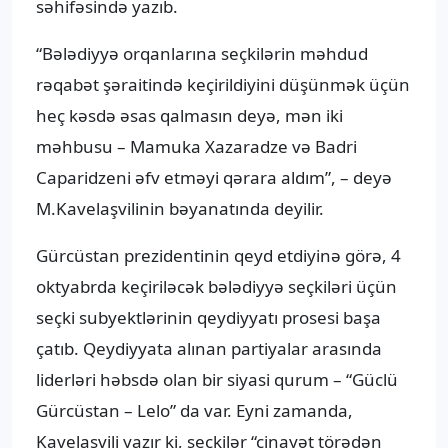
səhifəsində yazıb.
“Bələdiyyə orqanlarına seçkilərin məhdud
rəqabət şəraitində keçirildiyini düşünmək üçün
heç kəsdə əsas qalmasın deyə, mən iki
məhbusu – Mamuka Xazaradze və Badri
Caparidzeni əfv etməyi qərara aldım”, – deyə
M.Kavelaşvilinin bəyanatında deyilir.
Gürcüstan prezidentinin qeyd etdiyinə görə, 4
oktyabrda keçiriləcək bələdiyyə seçkiləri üçün
seçki subyektlərinin qeydiyyatı prosesi başa
çatıb. Qeydiyyata alınan partiyalar arasında
liderləri həbsdə olan bir siyasi qurum – “Güclü
Gürcüstan – Lelo” da var. Eyni zamanda,
Kavelaşvili yazır ki, seçkilər “cinayət törədən