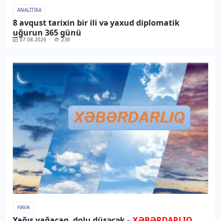
ANALITIKA
8 avqust tarixin bir ili və yaxud diplomatik
uğurun 365 günü
07.08.2026
238
HAVA
Yağış yağacaq, dolu düşəcək –
XƏBƏRDARLIQ