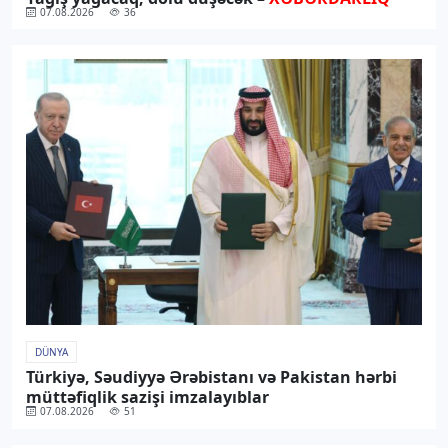
07.08.2026
36
DÜNYA
Türkiyə, Səudiyyə Ərəbistanı və Pakistan hərbi
müttəfiqlik sazişi imzalayıblar
07.08.2026
51