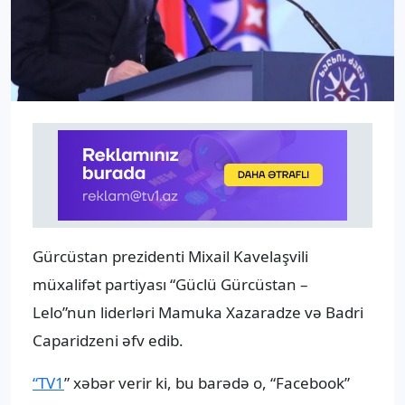
Gürcüstan prezidenti Mixail Kavelaşvili
müxalifət partiyası “Güclü Gürcüstan –
Lelo”nun liderləri Mamuka Xazaradze və Badri
Caparidzeni əfv edib.
“TV1
” xəbər verir ki, bu barədə o, “Facebook”