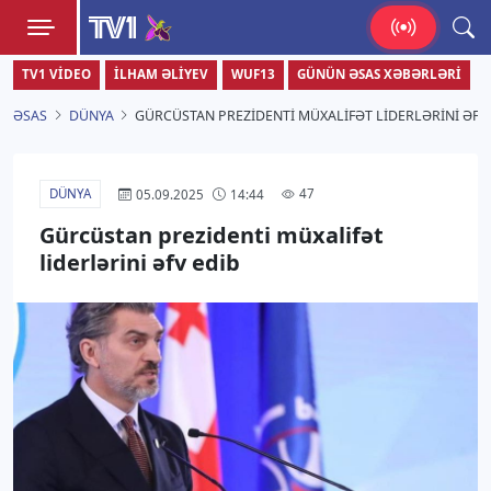
TV1
TV1 VIDEO
İLHAM ƏLIYEV
WUF13
GÜNÜN ƏSAS XƏBƏRLƏRI
Zamanı bizimlə yaşa!
ƏSAS
DÜNYA
GÜRCÜSTAN PREZIDENTI MÜXALIFƏT LIDERLƏRINI ƏFV 
DÜNYA
47
05.09.2025
14:44
Gürcüstan prezidenti müxalifət
liderlərini əfv edib