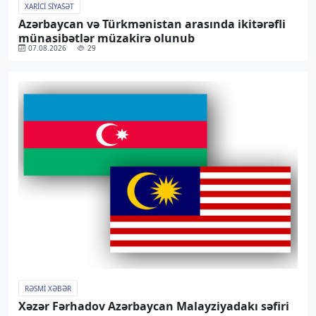
XARICI SIYASƏT
Azərbaycan və Türkmənistan arasında ikitərəfli
münasibətlər müzakirə olunub
07.08.2026
29
RƏSMI XƏBƏR
Xəzər Fərhadov Azərbaycan Malayziyadakı səfiri