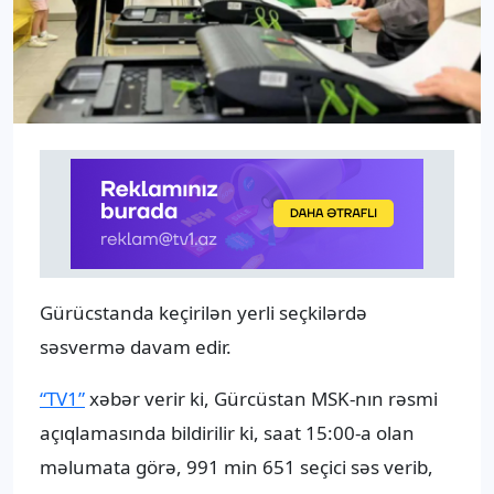
Gürücstanda keçirilən yerli seçkilərdə
səsvermə davam edir.
“TV1”
xəbər verir ki, Gürcüstan MSK-nın rəsmi
açıqlamasında bildirilir ki, saat 15:00-a olan
məlumata görə, 991 min 651 seçici səs verib,