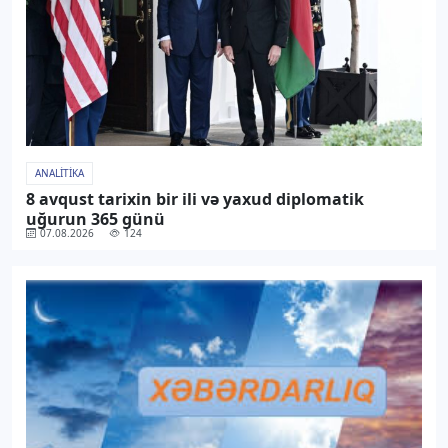
ANALITIKA
8 avqust tarixin bir ili və yaxud diplomatik
uğurun 365 günü
07.08.2026
124