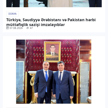
DÜNYA
Türkiyə, Səudiyyə Ərəbistanı və Pakistan hərbi
müttəfiqlik sazişi imzalayıblar
07.08.2026
47