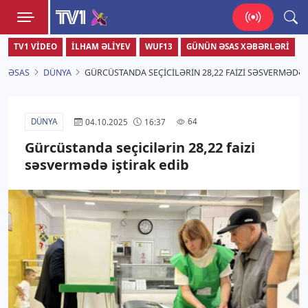
TV1
TV1 VIDEO
İLHAM ƏLIYEV
WUF13
GÜNÜN ƏSAS XƏBƏRLƏRI
Zamanı bizimlə yaşa!
ƏSAS
DÜNYA
GÜRCÜSTANDA SEÇICILƏRIN 28,22 FAIZI SƏSVERMƏDƏ 
DÜNYA
64
04.10.2025
16:37
Gürcüstanda seçicilərin 28,22 faizi
səsvermədə iştirak edib