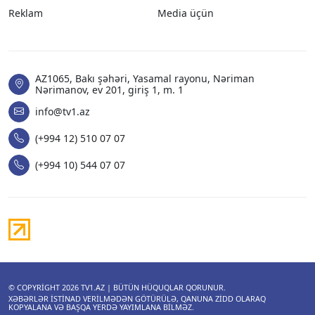
Reklam
Media üçün
AZ1065, Bakı şəhəri, Yasamal rayonu, Nəriman
Nərimanov, ev 201, giriş 1, m. 1
info@tv1.az
(+994 12) 510 07 07
(+994 10) 544 07 07
© COPYRIGHT 2026
TV1.AZ
| BÜTÜN HÜQUQLAR QORUNUR.
XƏBƏRLƏR ISTINAD VERILMƏDƏN GÖTÜRÜLƏ, QANUNA ZIDD OLARAQ
KOPYALANA VƏ BAŞQA YERDƏ YAYIMLANA BILMƏZ.