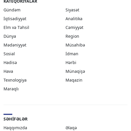
KATEQORIYALAR
Gündəm
Siyasət
İqtisadiyyat
Analitika
Elm və Təhsil
Cəmiyyət
Dünya
Region
Mədəniyyət
Müsahibə
Sosial
İdman
Hadisə
Hərbi
Hava
Münaqişə
Texnologiya
Maqazin
Maraqlı
SƏHIFƏLƏR
Haqqımızda
Əlaqə