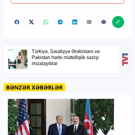
BƏNZƏR XƏBƏRLƏR