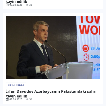
təyin edilib
07.08.2026
35
RƏSMI XƏBƏR
İrfan Davudov Azərbaycanın Pakistandakı səfiri
təyin edilib
07.08.2026
34