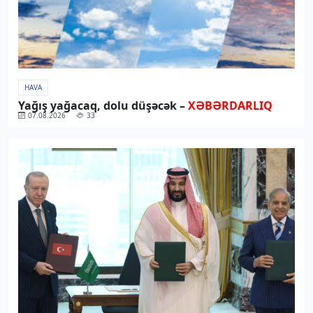
HAVA
Yağış yağacaq, dolu düşəcək –
XƏBƏRDARLIQ
07.08.2026
33