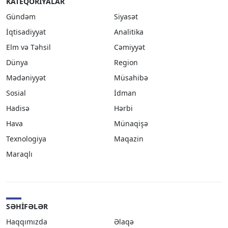
KATEQORIYALAR
Gündəm
Siyasət
İqtisadiyyat
Analitika
Elm və Təhsil
Cəmiyyət
Dünya
Region
Mədəniyyət
Müsahibə
Sosial
İdman
Hadisə
Hərbi
Hava
Münaqişə
Texnologiya
Maqazin
Maraqlı
SƏHIFƏLƏR
Haqqımızda
Əlaqə