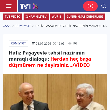
TV1
TV1 VIDEO
İLHAM ƏLIYEV
WUF13
GÜNÜN ƏSAS XƏBƏRLƏRI
Zamanı bizimlə yaşa!
ƏSAS
CƏMIYYƏT
HAFIZ PAŞAYEVLƏ TƏHSIL NAZIRININ MARAQLI DI
CƏMIYYƏT
103
01.07.2026
16:05
Hafiz Paşayevlə təhsil nazirinin
maraqlı dialoqu:
Hərdən heç başa
düşmürəm nə deyirsiniz.../VİDEO