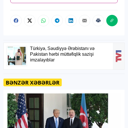
BƏNZƏR XƏBƏRLƏR