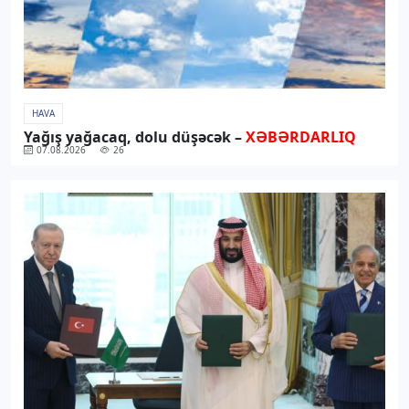
HAVA
Yağış yağacaq, dolu düşəcək –
XƏBƏRDARLIQ
07.08.2026
26