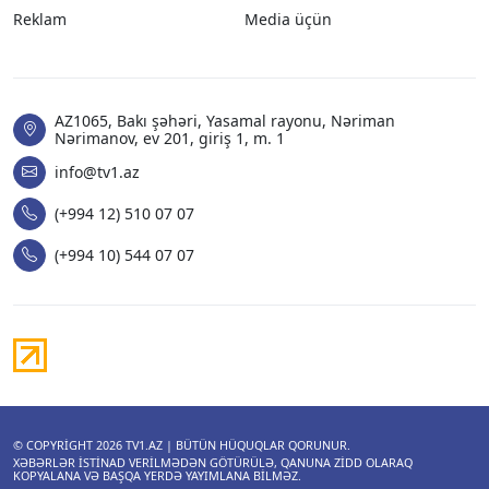
Reklam
Media üçün
AZ1065, Bakı şəhəri, Yasamal rayonu, Nəriman
Nərimanov, ev 201, giriş 1, m. 1
info@tv1.az
(+994 12) 510 07 07
(+994 10) 544 07 07
© COPYRIGHT 2026
TV1.AZ
| BÜTÜN HÜQUQLAR QORUNUR.
XƏBƏRLƏR ISTINAD VERILMƏDƏN GÖTÜRÜLƏ, QANUNA ZIDD OLARAQ
KOPYALANA VƏ BAŞQA YERDƏ YAYIMLANA BILMƏZ.