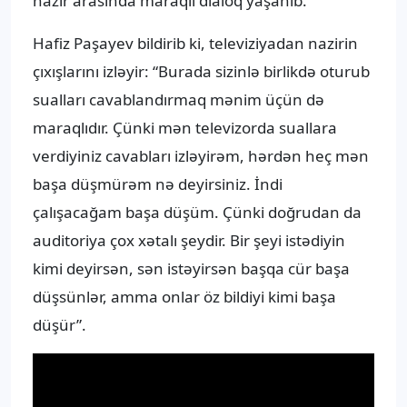
nazir arasında maraqlı dialoq yaşanıb.
Hafiz Paşayev bildirib ki, televiziyadan nazirin
çıxışlarını izləyir: “Burada sizinlə birlikdə oturub
sualları cavablandırmaq mənim üçün də
maraqlıdır. Çünki mən televizorda suallara
verdiyiniz cavabları izləyirəm, hərdən heç mən
başa düşmürəm nə deyirsiniz. İndi
çalışacağam başa düşüm. Çünki doğrudan da
auditoriya çox xətalı şeydir. Bir şeyi istədiyin
kimi deyirsən, sən istəyirsən başqa cür başa
düşsünlər, amma onlar öz bildiyi kimi başa
düşür”.