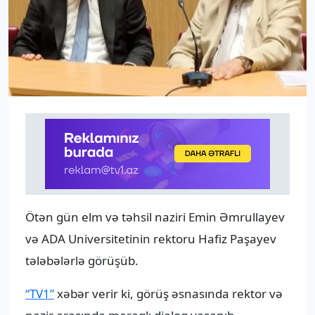
Ötən gün elm və təhsil naziri Emin Əmrullayev
və ADA Universitetinin rektoru Hafiz Paşayev
tələbələrlə görüşüb.
“TV1”
xəbər verir ki, görüş əsnasında rektor və