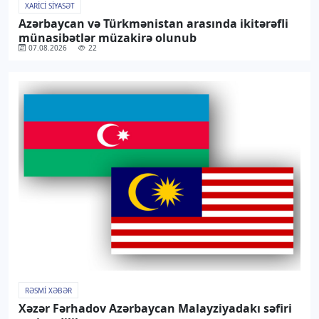
XARICI SIYASƏT
Azərbaycan və Türkmənistan arasında ikitərəfli
münasibətlər müzakirə olunub
07.08.2026
22
RƏSMI XƏBƏR
Xəzər Fərhadov Azərbaycan Malayziyadakı səfiri