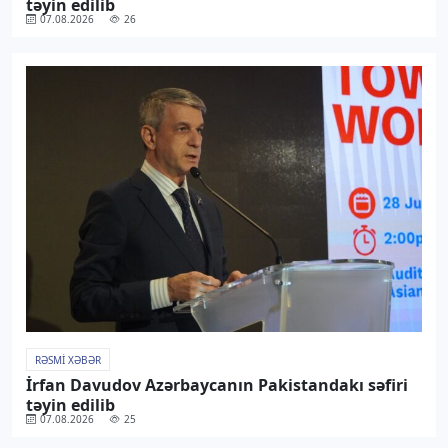
təyin edilib
07.08.2026
26
RƏSMI XƏBƏR
İrfan Davudov Azərbaycanın Pakistandakı səfiri
təyin edilib
07.08.2026
25