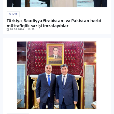
DÜNYA
Türkiyə, Səudiyyə Ərəbistanı və Pakistan hərbi
müttəfiqlik sazişi imzalayıblar
07.08.2026
29