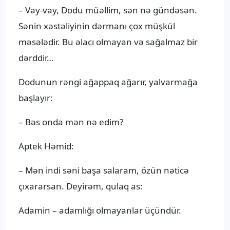
– Vay-vay, Dodu müəllim, sən nə gündəsən.
Sənin xəstəliyinin dərmanı çox müşkül
məsələdir. Bu əlacı olmayan və sağalmaz bir
dərddir…
Dodunun rəngi ağappaq ağarır, yalvarmağa
başlayır:
– Bəs onda mən nə edim?
Aptek Həmid:
– Mən indi səni başa salaram, özün nəticə
çıxararsan. Deyirəm, qulaq as:
Adamin – adamlığı olmayanlar üçündür.