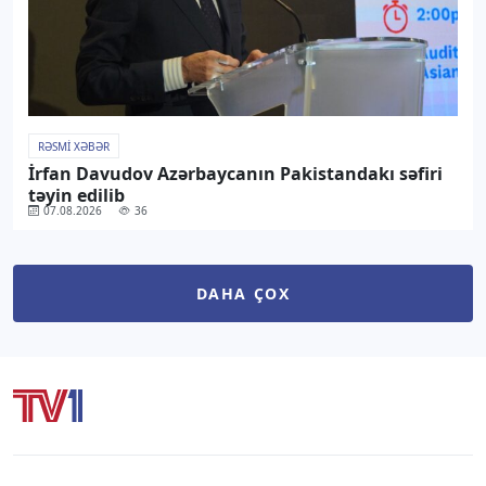
RƏSMI XƏBƏR
İrfan Davudov Azərbaycanın Pakistandakı səfiri
təyin edilib
07.08.2026
36
DAHA ÇOX