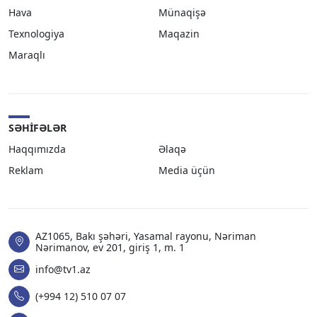
Hava
Münaqişə
Texnologiya
Maqazin
Maraqlı
SƏHIFƏLƏR
Haqqımızda
Əlaqə
Reklam
Media üçün
AZ1065, Bakı şəhəri, Yasamal rayonu, Nəriman
Nərimanov, ev 201, giriş 1, m. 1
info@tv1.az
(+994 12) 510 07 07