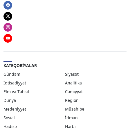
Facebook
Twitter
Instagram
Youtube
KATEQORIYALAR
Gündəm
Siyasət
İqtisadiyyat
Analitika
Elm və Təhsil
Cəmiyyət
Dünya
Region
Mədəniyyət
Müsahibə
Sosial
İdman
Hadisə
Hərbi