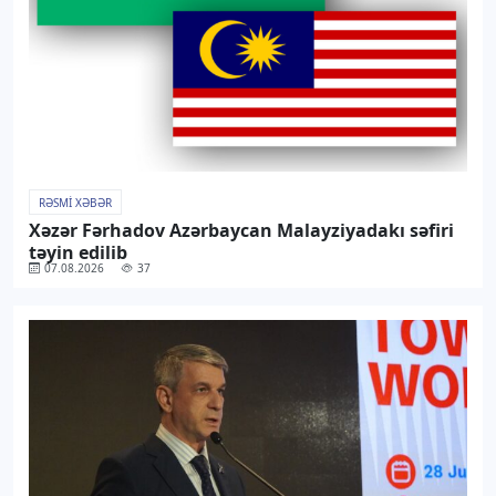
RƏSMI XƏBƏR
Xəzər Fərhadov Azərbaycan Malayziyadakı səfiri
təyin edilib
07.08.2026
37