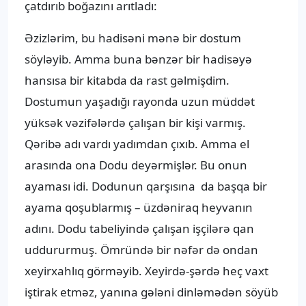
çatdırıb boğazını arıtladı:
Əzizlərim, bu hadisəni mənə bir dostum
söyləyib. Amma buna bənzər bir hadisəyə
hansısa bir kitabda da rast gəlmişdim.
Dostumun yaşadığı rayonda uzun müddət
yüksək vəzifələrdə çalışan bir kişi varmış.
Qəribə adı vardı yadımdan çıxıb. Amma el
arasında ona Dodu deyərmişlər. Bu onun
ayaması idi. Dodunun qarşısına da başqa bir
ayama qoşublarmış – üzdəniraq heyvanın
adını. Dodu tabeliyində çalışan işçilərə qan
uddururmuş. Ömründə bir nəfər də ondan
xeyirxahlıq görməyib. Xeyirdə-şərdə heç vaxt
iştirak etməz, yanına gələni dinləmədən söyüb