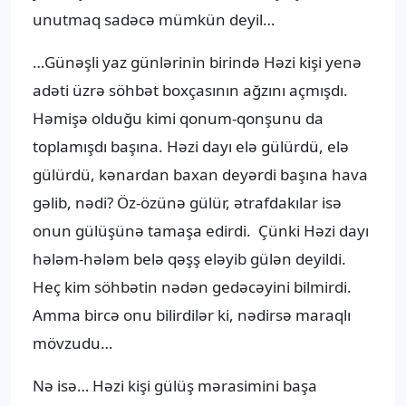
unutmaq sadəcə mümkün deyil…
…Günəşli yaz günlərinin birində Həzi kişi yenə
adəti üzrə söhbət boxçasının ağzını açmışdı.
Həmişə olduğu kimi qonum-qonşunu da
toplamışdı başına. Həzi dayı elə gülürdü, elə
gülürdü, kənardan baxan deyərdi başına hava
gəlib, nədi? Öz-özünə gülür, ətrafdakılar isə
onun gülüşünə tamaşa edirdi. Çünki Həzi dayı
hələm-hələm belə qəşş eləyib gülən deyildi.
Heç kim söhbətin nədən gedəcəyini bilmirdi.
Amma bircə onu bilirdilər ki, nədirsə maraqlı
mövzudu…
Nə isə… Həzi kişi gülüş mərasimini başa