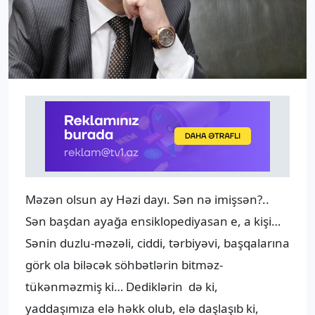
Məzən olsun ay Həzi dayı. Sən nə imişsən?..
Sən başdan ayağa ensiklopediyasan e, a kişi…
Sənin duzlu-məzəli, ciddi, tərbiyəvi, başqalarına
görk ola biləcək söhbətlərin bitməz-
tükənməzmiş ki… Dediklərin də ki,
yaddaşımıza elə həkk olub, elə daşlaşıb ki,