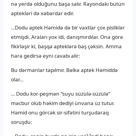
nə yerdə olduğunu başa salır. Rayondakı bütün
aptekləri də xəbərdar edir.
…Dodu aptek Həmidə də bir vaxtlar çox pisliklər
etmişdi. Araları yox idi, danışmırdılar. Ona görə
fikirləşir ki, başqa apteklərə baş çəksin. Amma
hara gedirsə eyni cavabı alir:
Bu dərmanlar tapılmır. Bəlkə aptek Həmiddə
olar…
… Dodu kor-peşmən “suyu süzülə-süzülə”
məcbur olub həkim dediyi ünvana üz tutur.
Həmid onu görcək sir-sifətini turşudaraq
soruşdu: