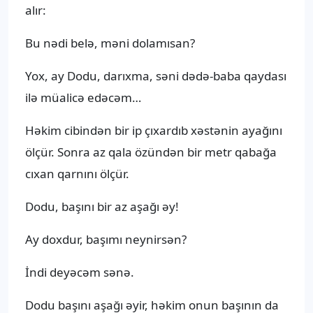
alır:
Bu nədi belə, məni dolamısan?
Yox, ay Dodu, darıxma, səni dədə-baba qaydası
ilə müalicə edəcəm…
Həkim cibindən bir ip çıxardıb xəstənin ayağını
ölçür. Sonra az qala özündən bir metr qabağa
cıxan qarnını ölçür.
Dodu, başını bir az aşağı əy!
Ay doxdur, başımı neynirsən?
İndi deyəcəm sənə.
Dodu başını aşağı əyir, həkim onun başının da