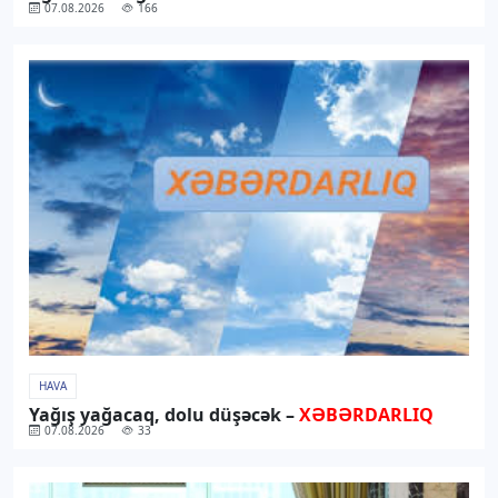
07.08.2026
166
HAVA
Yağış yağacaq, dolu düşəcək –
XƏBƏRDARLIQ
07.08.2026
33