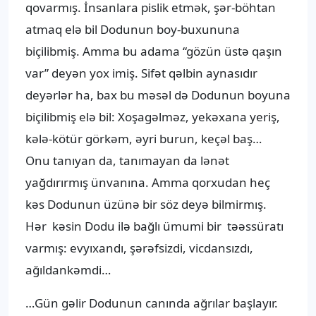
qovarmış. İnsanlara pislik etmək, şər-böhtan
atmaq elə bil Dodunun boy-buxununa
biçilibmiş. Amma bu adama “gözün üstə qaşın
var” deyən yox imiş. Sifət qəlbin aynasıdır
deyərlər ha, bax bu məsəl də Dodunun boyuna
biçilibmiş elə bil: Xoşagəlməz, yekəxana yeriş,
kələ-kötür görkəm, əyri burun, keçəl baş…
Onu tanıyan da, tanımayan da lənət
yağdırırmış ünvanına. Amma qorxudan heç
kəs Dodunun üzünə bir söz deyə bilmirmış.
Hər kəsin Dodu ilə bağlı ümumi bir təəssüratı
varmış: evyıxandı, şərəfsizdi, vicdansızdı,
ağıldankəmdi…
…Gün gəlir Dodunun canında ağrılar başlayır.