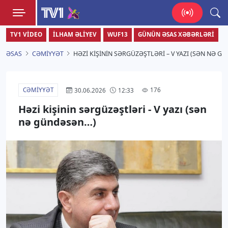
TV1
TV1 VIDEO
İLHAM ƏLIYEV
WUF13
GÜNÜN ƏSAS XƏBƏRLƏRI
Zamanı bizimlə yaşa!
ƏSAS
CƏMIYYƏT
HƏZI KIŞININ SƏRGÜZƏŞTLƏRI – V YAZI (SƏN NƏ 
CƏMIYYƏT
176
30.06.2026
12:33
Həzi kişinin sərgüzəştləri - V yazı (sən
nə gündəsən…)