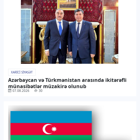
XARICI SIYASƏT
Azərbaycan və Türkmənistan arasında ikitərəfli
münasibətlər müzakirə olunub
07.08.2026
30