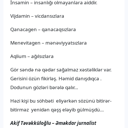
İnsamin – insanlığı olmayanlara aiddir.
Vijdamin – vicdansızlara
Qanacagen – qanacaqsızlara
Menevitagen – mənəviyyatsızlara
Aqlium – ağılsızlara
Gör səndə nə qədər sağalmaz xəstəliklər var.
Gerisini özün fikirləş. Həmid danışdıqca .
Dodunun gözləri bərələ qalır…
Həzi kişi bu söhbəti eliyərkən sözünü bitirər-
bitirməz yenidən qəşş eləyib gülmüşdü…
Akif Təvəkküloğlu – Əməkdar jurnalist