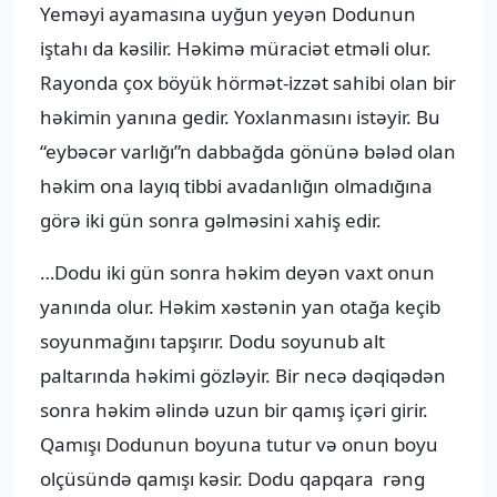
Yeməyi ayamasına uyğun yeyən Dodunun
iştahı da kəsilir. Həkimə müraciət etməli olur.
Rayonda çox böyük hörmət-izzət sahibi olan bir
həkimin yanına gedir. Yoxlanmasını istəyir. Bu
“eybəcər varlığı”n dabbağda gönünə bələd olan
həkim ona layıq tibbi avadanlığın olmadığına
görə iki gün sonra gəlməsini xahiş edir.
…Dodu iki gün sonra həkim deyən vaxt onun
yanında olur. Həkim xəstənin yan otağa keçib
soyunmağını tapşırır. Dodu soyunub alt
paltarında həkimi gözləyir. Bir necə dəqiqədən
sonra həkim əlində uzun bir qamış içəri girir.
Qamışı Dodunun boyuna tutur və onun boyu
olçüsündə qamışı kəsir. Dodu qapqara rəng