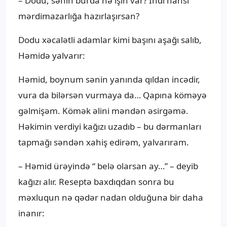
– Dodu, sənin burda nə işin var? İndi hansı
mərdimazarlığa hazırlaşırsan?
Dodu xəcalətli adamlar kimi başını aşağı salıb,
Həmidə yalvarır:
Həmid, boynum sənin yanında qıldan incədir,
vura da bilərsən vurmaya da… Qapına köməyə
gəlmişəm. Kömək əlini məndən əsirgəmə.
Həkimin verdiyi kağızı uzadıb – bu dərmanları
tapmağı səndən xahiş edirəm, yalvarıram.
– Həmid ürəyində “ belə olarsan ay…” – deyib
kağızı alır. Reseptə baxdıqdan sonra bu
məxluqun nə qədər nadan olduğuna bir daha
inanır: