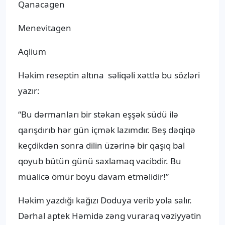
Qanacagen
Menevitagen
Aqlium
Həkim reseptin altına səliqəli xəttlə bu sözləri
yazır:
“Bu dərmanları bir stəkan eşşək südü ilə
qarışdırıb hər gün içmək lazımdır. Beş dəqiqə
keçdikdən sonra dilin üzərinə bir qaşıq bal
qoyub bütün günü saxlamaq vacibdir. Bu
müalicə ömür boyu davam etməlidir!”
Həkim yazdığı kağızı Doduya verib yola salır.
Dərhal aptek Həmidə zəng vuraraq vəziyyətin