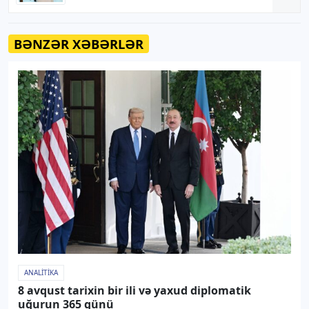
BƏNZƏR XƏBƏRLƏR
ANALITIKA
8 avqust tarixin bir ili və yaxud diplomatik
uğurun 365 günü