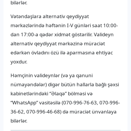
bilərlər.
Vətəndaşlara alternativ qeydiyyat
mərkəzlərində həftənin I-V günləri saat 10:00-
dan 17:00-a qədər xidmət göstərilir. Valideyn
alternativ qeydiyyat mərkəzinə müraciət
edərkən övladını özü ilə aparmasına ehtiyac
yoxdur.
Həmçinin valideynlər (və ya qanuni
nümayəndələr) digər bütün hallarla bağlı şəxsi
kabinetlərindəki “Əlaqə” bölməsi və
“WhatsApp” vasitəsilə (070-996-76-63, 070-996-
36-62, 070-996-46-68) də müraciət ünvanlaya
bilərlər.