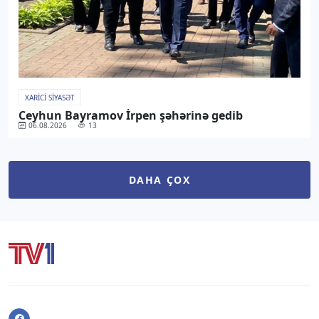
XARICI SIYASƏT
Ceyhun Bayramov İrpen şəhərinə gedib
06.08.2026
13
DAHA ÇOX