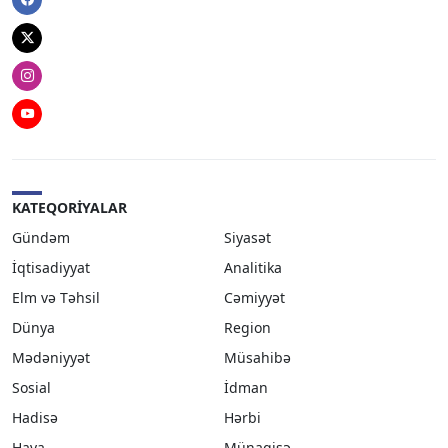
Facebook
Twitter
Instagram
Youtube
KATEQORIYALAR
Gündəm
Siyasət
İqtisadiyyat
Analitika
Elm və Təhsil
Cəmiyyət
Dünya
Region
Mədəniyyət
Müsahibə
Sosial
İdman
Hadisə
Hərbi
Hava
Münaqişə