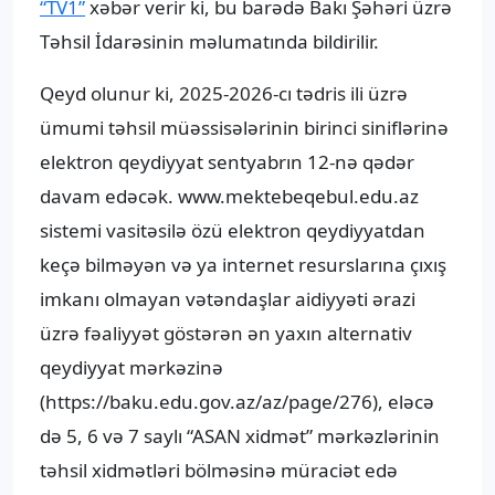
“TV1”
xəbər verir ki, bu barədə Bakı Şəhəri üzrə
Təhsil İdarəsinin məlumatında bildirilir.
Qeyd olunur ki, 2025-2026-cı tədris ili üzrə
ümumi təhsil müəssisələrinin birinci siniflərinə
elektron qeydiyyat sentyabrın 12-nə qədər
davam edəcək. www.mektebeqebul.edu.az
sistemi vasitəsilə özü elektron qeydiyyatdan
keçə bilməyən və ya internet resurslarına çıxış
imkanı olmayan vətəndaşlar aidiyyəti ərazi
üzrə fəaliyyət göstərən ən yaxın alternativ
qeydiyyat mərkəzinə
(https://baku.edu.gov.az/az/page/276), eləcə
də 5, 6 və 7 saylı “ASAN xidmət” mərkəzlərinin
təhsil xidmətləri bölməsinə müraciət edə