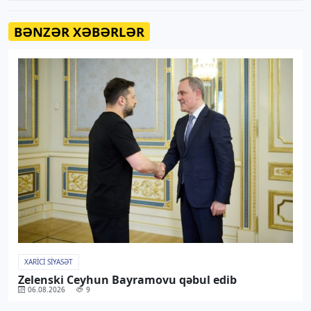
BƏNZƏR XƏBƏRLƏR
XARICI SIYASƏT
Zelenski Ceyhun Bayramovu qəbul edib
06.08.2026
9