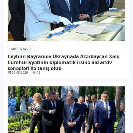
XARICI SIYASƏT
Ceyhun Bayramov Ukraynada Azərbaycan Xalq
Cümhuriyyətinin diplomatik irsinə aid arxiv
sənədləri ilə tanış olub
06.08.2026
13