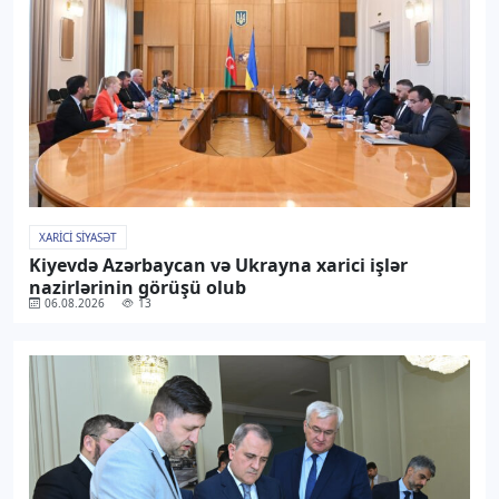
XARICI SIYASƏT
Kiyevdə Azərbaycan və Ukrayna xarici işlər
nazirlərinin görüşü olub
06.08.2026
13