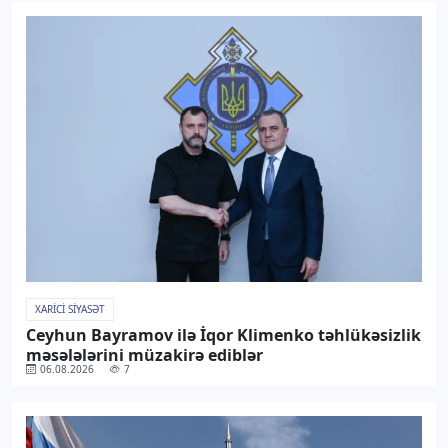
XARICI SIYASƏT
Ceyhun Bayramov ilə İqor Klimenko təhlükəsizlik
məsələlərini müzakirə ediblər
06.08.2026
7