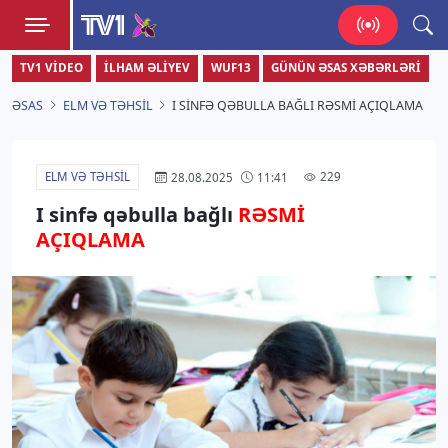
TV1
TV1 VIDEO
İLHAM ƏLIYEV
WUF13
GÜNÜN ƏSAS XƏBƏRLƏRI
Zamanı bizimlə yaşa!
ƏSAS
ELM VƏ TƏHSIL
I SINFƏ QƏBULLA BAĞLI RƏSMİ AÇIQLAMA
ELM VƏ TƏHSIL
229
28.08.2025
11:41
I sinfə qəbulla bağlı
RƏSMİ
AÇIQLAMA