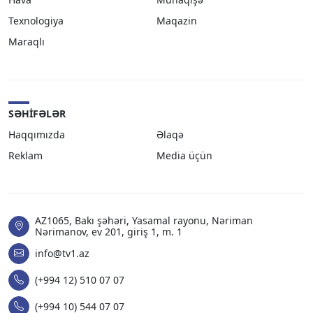
Texnologiya
Maqazin
Maraqlı
SƏHIFƏLƏR
Haqqımızda
Əlaqə
Reklam
Media üçün
AZ1065, Bakı şəhəri, Yasamal rayonu, Nəriman
Nərimanov, ev 201, giriş 1, m. 1
info@tv1.az
(+994 12) 510 07 07
(+994 10) 544 07 07