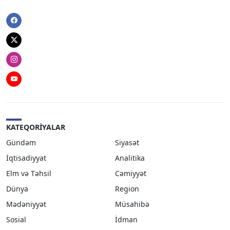
Facebook
Twitter
Instagram
Youtube
KATEQORIYALAR
Gündəm
Siyasət
İqtisadiyyat
Analitika
Elm və Təhsil
Cəmiyyət
Dünya
Region
Mədəniyyət
Müsahibə
Sosial
İdman