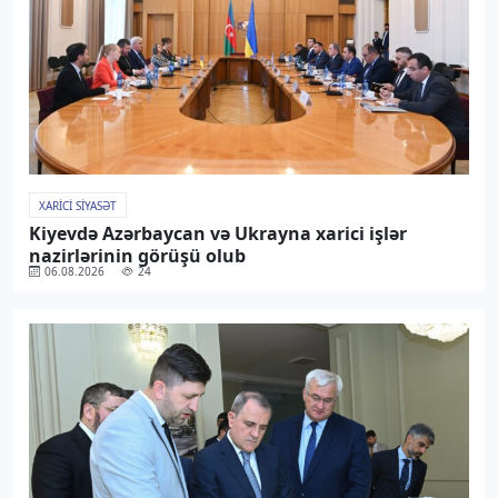
XARICI SIYASƏT
Kiyevdə Azərbaycan və Ukrayna xarici işlər
nazirlərinin görüşü olub
06.08.2026
24