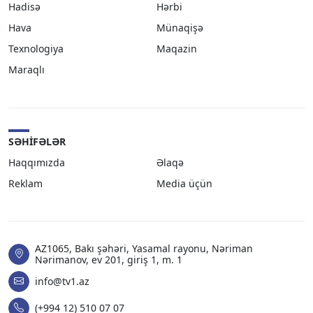
Hadisə
Hərbi
Hava
Münaqişə
Texnologiya
Maqazin
Maraqlı
SƏHIFƏLƏR
Haqqımızda
Əlaqə
Reklam
Media üçün
AZ1065, Bakı şəhəri, Yasamal rayonu, Nəriman
Nərimanov, ev 201, giriş 1, m. 1
info@tv1.az
(+994 12) 510 07 07