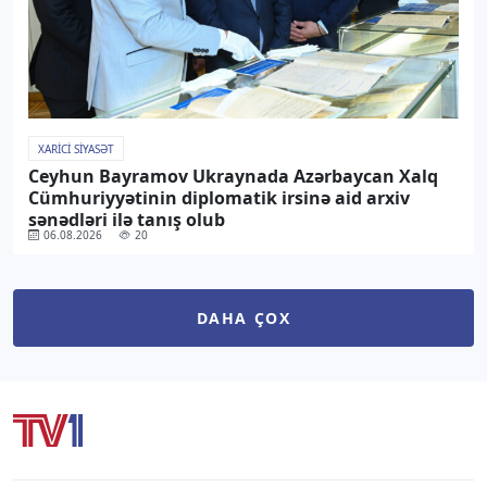
XARICI SIYASƏT
Ceyhun Bayramov Ukraynada Azərbaycan Xalq
Cümhuriyyətinin diplomatik irsinə aid arxiv
sənədləri ilə tanış olub
06.08.2026
20
DAHA ÇOX