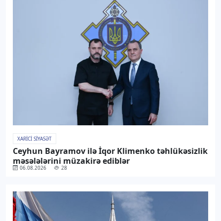
XARICI SIYASƏT
Ceyhun Bayramov ilə İqor Klimenko təhlükəsizlik
məsələlərini müzakirə ediblər
06.08.2026
28