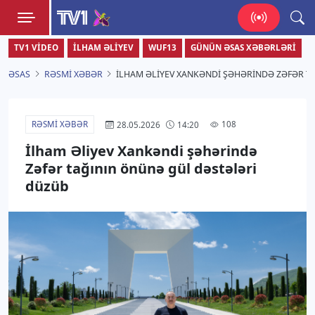
TV1
TV1 VIDEO
İLHAM ƏLIYEV
WUF13
GÜNÜN ƏSAS XƏBƏRLƏRI
Zamanı bizimlə yaşa!
ƏSAS
RƏSMI XƏBƏR
İLHAM ƏLIYEV XANKƏNDI ŞƏHƏRINDƏ ZƏFƏR T
RƏSMI XƏBƏR
108
28.05.2026
14:20
İlham Əliyev Xankəndi şəhərində
Zəfər tağının önünə gül dəstələri
düzüb