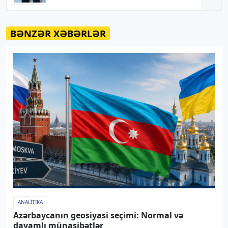
BƏNZƏR XƏBƏRLƏR
ANALITIKA
Azərbaycanın geosiyasi seçimi: Normal və
davamlı münasibətlər