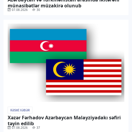
münasibətlər müzakirə olunub
07.08.2026
30
RƏSMI XƏBƏR
Xəzər Fərhadov Azərbaycan Malayziyadakı səfiri
təyin edilib
07.08.2026
37