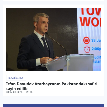
RƏSMI XƏBƏR
İrfan Davudov Azərbaycanın Pakistandakı səfiri
təyin edilib
07.08.2026
36