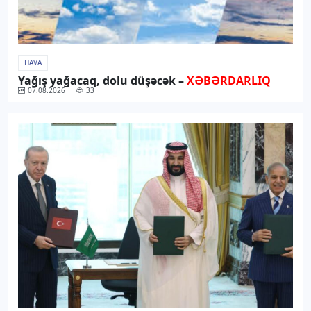
HAVA
Yağış yağacaq, dolu düşəcək –
XƏBƏRDARLIQ
07.08.2026
33