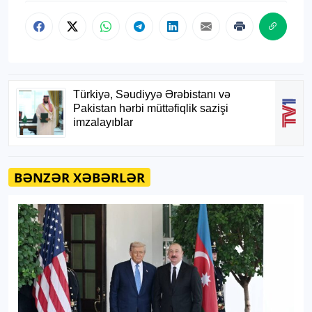
BƏNZƏR XƏBƏRLƏR