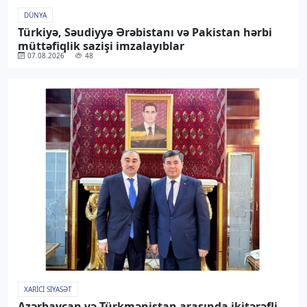
DÜNYA
Türkiyə, Səudiyyə Ərəbistanı və Pakistan hərbi
müttəfiqlik sazişi imzalayıblar
07.08.2026
48
XARICI SIYASƏT
Azərbaycan və Türkmənistan arasında ikitərəfli