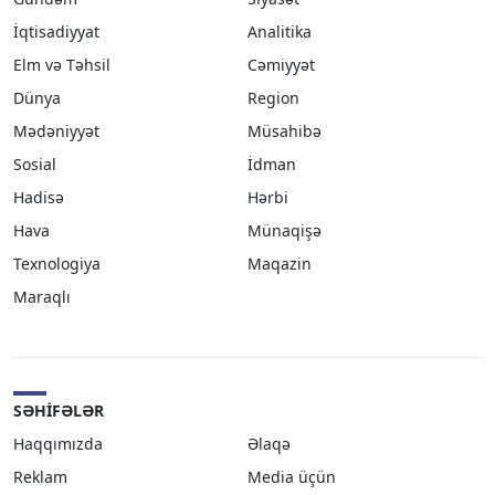
İqtisadiyyat
Analitika
Elm və Təhsil
Cəmiyyət
Dünya
Region
Mədəniyyət
Müsahibə
Sosial
İdman
Hadisə
Hərbi
Hava
Münaqişə
Texnologiya
Maqazin
Maraqlı
SƏHIFƏLƏR
Haqqımızda
Əlaqə
Reklam
Media üçün