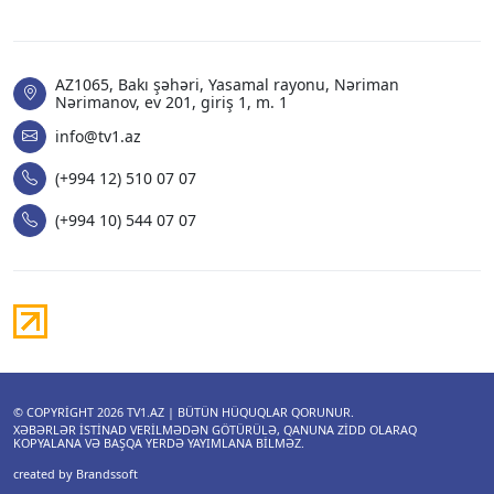
AZ1065, Bakı şəhəri, Yasamal rayonu, Nəriman
Nərimanov, ev 201, giriş 1, m. 1
info@tv1.az
(+994 12) 510 07 07
(+994 10) 544 07 07
© COPYRIGHT 2026
TV1.AZ
| BÜTÜN HÜQUQLAR QORUNUR.
XƏBƏRLƏR ISTINAD VERILMƏDƏN GÖTÜRÜLƏ, QANUNA ZIDD OLARAQ
KOPYALANA VƏ BAŞQA YERDƏ YAYIMLANA BILMƏZ.
created by Brandssoft