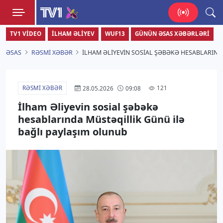
TV1
TV1 VIDEO
İLHAM ƏLIYEV
WUF13
GÜNÜN ƏSAS XƏBƏRLƏRI
Zamanı bizimlə yaşa!
ƏSAS
RƏSMI XƏBƏR
İLHAM ƏLIYEVIN SOSIAL ŞƏBƏKƏ HESABLARIND
RƏSMI XƏBƏR
121
28.05.2026
09:08
İlham Əliyevin sosial şəbəkə
hesablarında Müstəqillik Günü ilə
bağlı paylaşım olunub