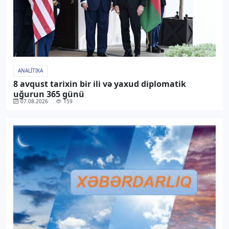
ANALITIKA
8 avqust tarixin bir ili və yaxud diplomatik
uğurun 365 günü
07.08.2026
159