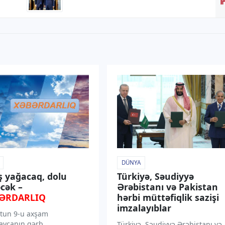
DÜNYA
ş yağacaq, dolu
Türkiyə, Səudiyyə
cək –
Ərəbistanı və Pakistan
ƏRDARLIQ
hərbi müttəfiqlik sazişi
imzalayıblar
tun 9-u axşam
aycanın qərb
Türkiyə, Səudiyyə Ərəbistanı və