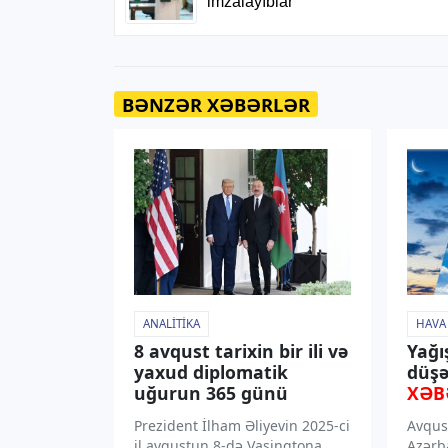
BƏNZƏR XƏBƏRLƏR
ANALITIKA
HAVA
8 avqust tarixin bir ili və
Yağı
yaxud diplomatik
düşə
uğurun 365 günü
XƏB
Prezident İlham Əliyevin 2025-ci
Avqus
il avqustun 8-də Vaşinqtona
Azərb