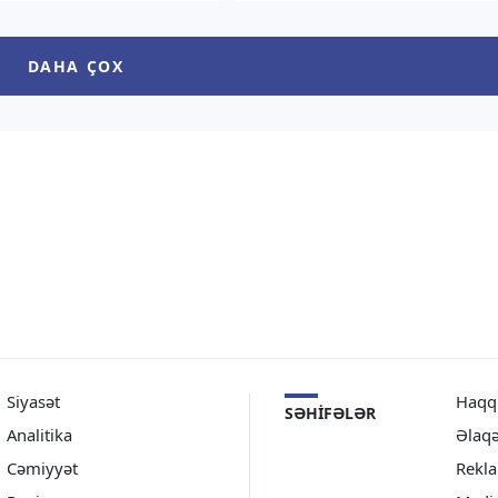
yyətli səfiri təyin edilib.
fövqəladə və səlahiyyətli səfiri
xəbər verir ki, Prezident
təyin edilib. “TV1” xəbər verir ki,
 Əliyev bununla bağlı
Prezident İlham Əliyev bununla
DAHA ÇOX
cam imzalayıb. Sənədin
bağlı Sərəncam imzalayıb.
 Azərbaycan Prezidentinin
Sənədin mətni Azərbaycan
internet […]
Prezidentinin […]
Siyasət
Haqq
SƏHIFƏLƏR
Analitika
Əlaq
Cəmiyyət
Rekl