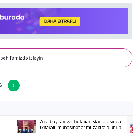
səhifəmizdə izləyin