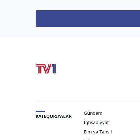
vəziyyətini və perspektivlərini,
səlahi
eləcə də qarşılıqlı maraq
“TV1” 
doğuran regional məsələləri
İlham
müzakirə ediblər. “TV1” xəbər
Sərən
verir ki, bu barədə
mətni
Azərbaycanın Özbəkistandakı
rəsmi 
səfiri Rəşad Məmmədov […]
Gündəm
KATEQORIYALAR
İqtisadiyyat
Elm və Təhsil