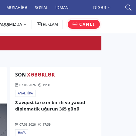
MÜSAHIBƏ
SOSIAL
İDMAN
DIGƏR
AQQIMIZDA
REKLAM
CANLI
SON
XƏBƏRLƏR
07.08.2026
19:31
ANALITIKA
8 avqust tarixin bir ili və yaxud
diplomatik uğurun 365 günü
07.08.2026
17:39
HAVA