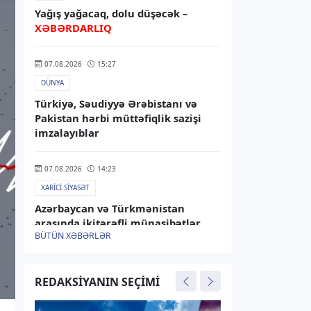
Yağış yağacaq, dolu düşəcək –
XƏBƏRDARLIQ
07.08.2026
15:27
DÜNYA
Türkiyə, Səudiyyə Ərəbistanı və
Pakistan hərbi müttəfiqlik sazişi
imzalayıblar
07.08.2026
14:23
XARICI SIYASƏT
Azərbaycan və Türkmənistan
arasında ikitərəfli münasibətlər
BÜTÜN XƏBƏRLƏR
müzakirə olunub
07.08.2026
13:45
REDAKSIYANIN SEÇIMI
RƏSMI XƏBƏR