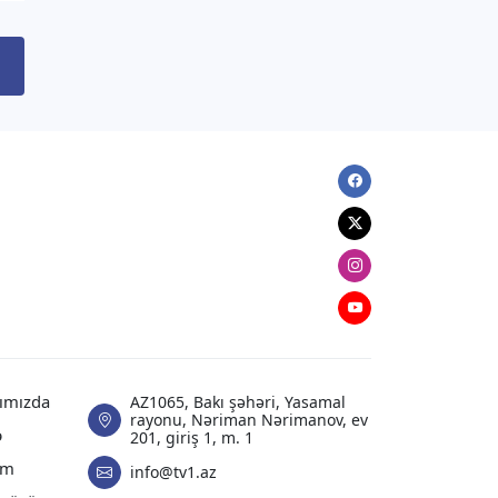
hücum ediblər
07.08.2026
09:03
DÜNYA
Tramp “doğum turizmi”ni qadağan
edən sərəncamı imzalayıb
Facebook
06.08.2026
22:51
Twitter
ANALITIKA
Instagram
Azərbaycanın geosiyasi seçimi:
Normal və davamlı münasibətlər
Youtube
06.08.2026
20:51
XARICI SIYASƏT
ımızda
AZ1065, Bakı şəhəri, Yasamal
Zelenski Ceyhun Bayramovu qəbul
rayonu, Nəriman Nərimanov, ev
ə
201, giriş 1, m. 1
edib
am
info@tv1.az