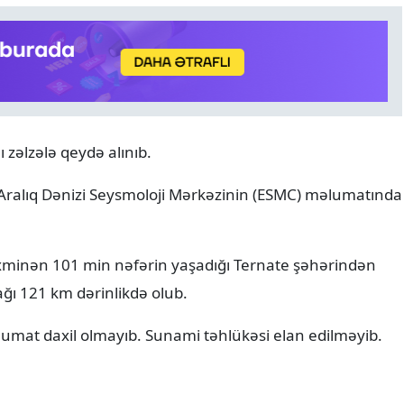
 zəlzələ qeydə alınıb.
ANALITIKA
07.08.2026
-Aralıq Dənizi Seysmoloji Mərkəzinin (ESMC) məlumatında
8 avqust tarixin bir ili və y
diplomatik uğurun 365 gü
təxminən 101 min nəfərin yaşadığı Ternate şəhərindən
ağı 121 km dərinlikdə olub.
umat daxil olmayıb. Sunami təhlükəsi elan edilməyib.