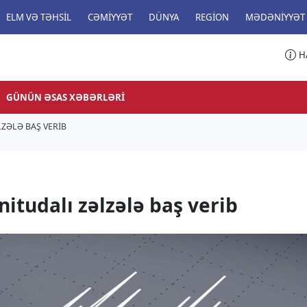
ELM VƏ TƏHSIL
CƏMIYYƏT
DÜNYA
REGION
MƏDƏNIYYƏT
H
GÜNÜN ƏSAS XƏBƏRLƏRI
ZƏLƏ BAŞ VERIB
itudalı zəlzələ baş verib