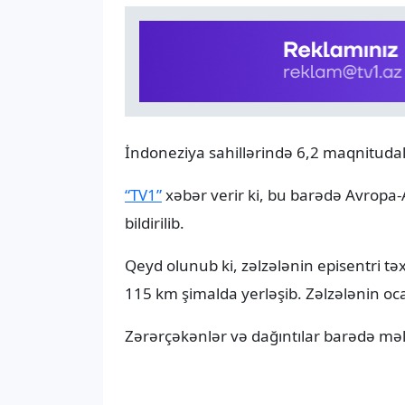
İndoneziya sahillərində 6,2 maqnitudalı
“TV1”
xəbər verir ki, bu barədə Avropa
bildirilib.
Qeyd olunub ki, zəlzələnin episentri 
115 km şimalda yerləşib. Zəlzələnin oc
Zərərçəkənlər və dağıntılar barədə məl