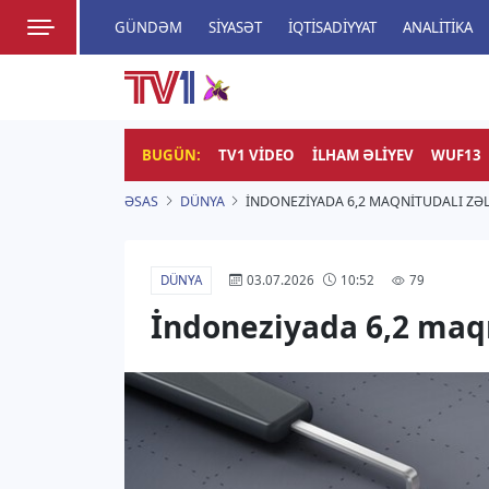
GÜNDƏM
SIYASƏT
İQTISADIYYAT
ANALITIKA
HADISƏ
TV1
Zamanı bizimlə yaşa!
BUGÜN:
TV1 VIDEO
İLHAM ƏLIYEV
WUF13
ƏSAS
DÜNYA
İNDONEZIYADA 6,2 MAQNITUDALI ZƏL
DÜNYA
79
03.07.2026
10:52
İndoneziyada 6,2 maqn