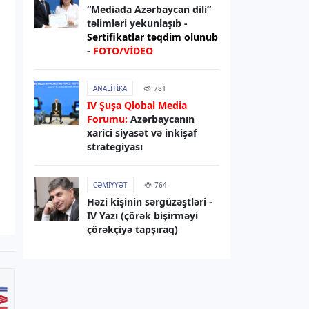
“Mediada Azərbaycan dili”
07.08.2026
13:01
təlimləri yekunlaşıb -
RƏSMI XƏBƏR
Sertifikatlar təqdim olunub
-
FOTO/VİDEO
Media və Yayım Şurasının strukturu
təsdiqlənib
ANALITIKA
781
07.08.2026
12:56
IV Şuşa Qlobal Media
Forumu:
Azərbaycanın
HAVA
xarici siyasət və inkişaf
Sabah hava necə olacaq?
strategiyası
07.08.2026
12:52
CƏMIYYƏT
764
HADISƏ
Həzi kişinin sərgüzəştləri -
IV Yazı (çörək bişirməyi
Zərdabda qəsdən yanğın
çörəkçiyə tapşıraq)
törətməkdə şübhəli bilinən şəxs
saxlanılıb
07.08.2026
11:14
DÜNYA