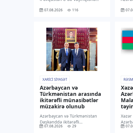
etdiyi işgüzar səfər
rayon
07.08.2026
116
07.0
Azərbaycanın diplomatiya
dək ə
tarixinin ən əhəmiyyətli
ərazil
səhifələrindəndir. Prezident
gözlən
Donald Trampın dəvəti ilə
bu ba
reallaşan bu səfər Azərbaycan –
Hidro
ABŞ münasibətlərinin yeni […]
yaydığ
Qeyd 
XARICI SIYASƏT
RƏSM
Azərbaycan və
Xəzə
Türkmənistan arasında
Azə
ikitərəfli münasibətlər
Mala
müzakirə olunub
təyin
Azərbaycan və Türkmənistan
Xəzər
Daşkənddə ikitərəfli
Azərb
07.08.2026
29
07.0
münasibətlərin hazırkı
Malay