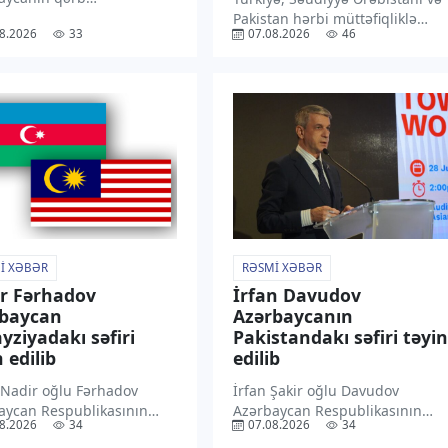
larından başlayaraq 11-
Pakistan hərbi müttəfiqliklə
8.2026
33
07.08.2026
46
sasən dağlıq və dağətəyi
bağlı Məkkə Birgə Müdafiə
ərdə arabir yağış yağacağı
Sazişini imzalayıblar. “TV1”
ilir. “TV1” xəbər verir ki,
xəbər verir ki, Pakistan Xarici
rədə Milli
İşlər Nazirliyinin bəyanatına
meteorologiya Xidmətinin
əsasən, müdafiə sazişi regiond
ı xəbərdarlıqda bildirilib.
və onun hüdudlarından
olunub […]
kənarda […]
I XƏBƏR
RƏSMI XƏBƏR
r Fərhadov
İrfan Davudov
rbaycan
Azərbaycanın
yziyadakı səfiri
Pakistandakı səfiri təyin
 edilib
edilib
 Nadir oğlu Fərhadov
İrfan Şakir oğlu Davudov
aycan Respublikasının
Azərbaycan Respublikasının
8.2026
34
07.08.2026
34
ziyada fövqəladə və
Pakistan İslam Respublikasında