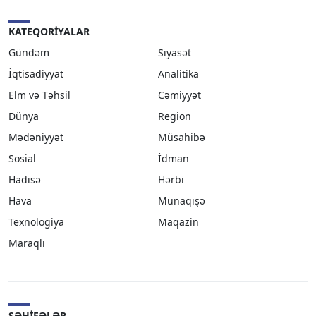
KATEQORIYALAR
Gündəm
Siyasət
İqtisadiyyat
Analitika
Elm və Təhsil
Cəmiyyət
Dünya
Region
Mədəniyyət
Müsahibə
Sosial
İdman
Hadisə
Hərbi
Hava
Münaqişə
Texnologiya
Maqazin
Maraqlı
SƏHIFƏLƏR