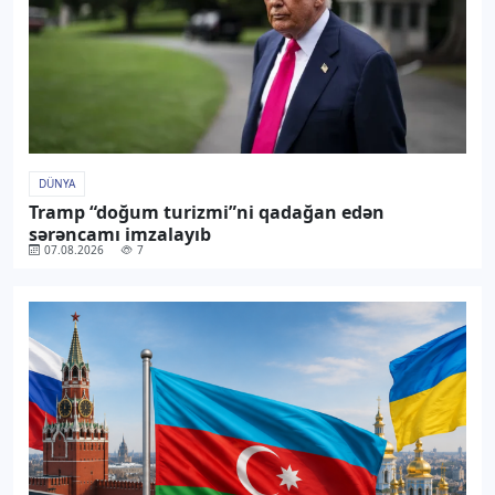
DÜNYA
Tramp “doğum turizmi”ni qadağan edən
sərəncamı imzalayıb
07.08.2026
7