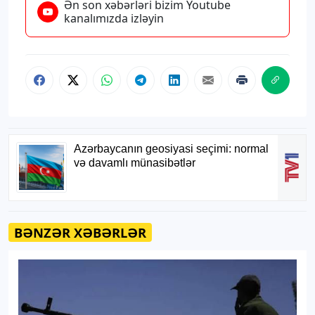
Ən son xəbərləri bizim Youtube
kanalımızda izləyin
BƏNZƏR XƏBƏRLƏR