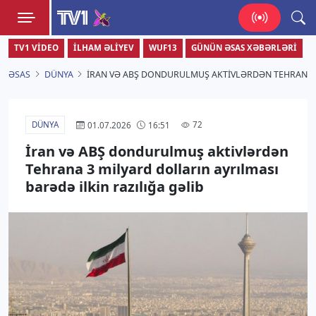
TV1
TV1 VIDEO
İLHAM ƏLIYEV
WUF13
GÜNÜN ƏSAS XƏBƏRLƏRI
Zamanı bizimlə yaşa!
ƏSAS
DÜNYA
İRAN VƏ ABŞ DONDURULMUŞ AKTIVLƏRDƏN TEHRANA 3 
DÜNYA
72
01.07.2026
16:51
İran və ABŞ dondurulmuş aktivlərdən
Tehrana 3 milyard dolların ayrılması
barədə ilkin razılığa gəlib