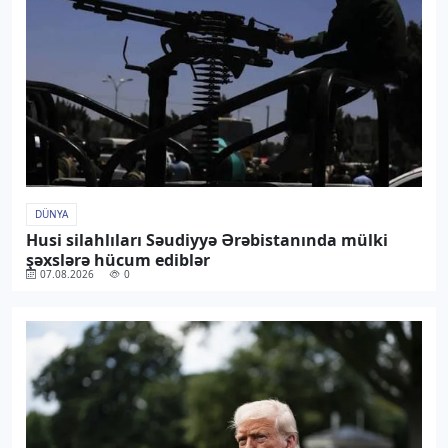
DÜNYA
Husi silahlıları Səudiyyə Ərəbistanında mülki
şəxslərə hücum ediblər
07.08.2026
0