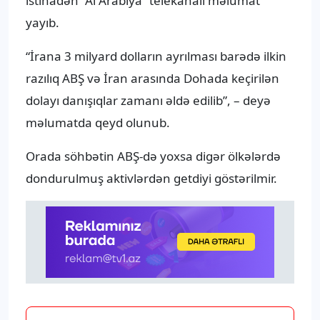
istinadən “Al Arabiya” telekanalı məlumat
yayıb.
“İrana 3 milyard dolların ayrılması barədə ilkin
razılıq ABŞ və İran arasında Dohada keçirilən
dolayı danışıqlar zamanı əldə edilib”, – deyə
məlumatda qeyd olunub.
Orada söhbətin ABŞ-də yoxsa digər ölkələrdə
dondurulmuş aktivlərdən getdiyi göstərilmir.