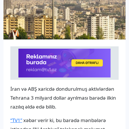
İran və ABŞ xaricdə dondurulmuş aktivlərdən
Tehrana 3 milyard dollar ayrılması barədə ilkin
razılıq əldə edə bilib.
“TV1”
xəbər verir ki, bu barədə mənbələrə