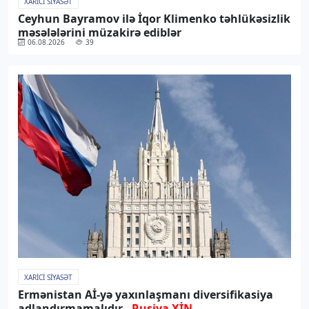
XARICI SIYASƏT
Ceyhun Bayramov ilə İqor Klimenko təhlükəsizlik
məsələlərini müzakirə ediblər
06.08.2026
39
XARICI SIYASƏT
Ermənistan Aİ-yə yaxınlaşmanı diversifikasiya
adlandırmamalıdır -
Rusiya XİN