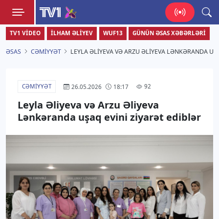
TV1
TV1 VIDEO
İLHAM ƏLIYEV
WUF13
GÜNÜN ƏSAS XƏBƏRLƏRI
Zamanı bizimlə yaşa!
ƏSAS
CƏMIYYƏT
LEYLA ƏLIYEVA VƏ ARZU ƏLIYEVA LƏNKƏRANDA UŞA
CƏMIYYƏT
92
26.05.2026
18:17
Leyla Əliyeva və Arzu Əliyeva
Lənkəranda uşaq evini ziyarət ediblər