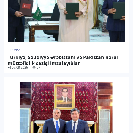
DÜNYA
Türkiyə, Səudiyyə Ərəbistanı və Pakistan hərbi
müttəfiqlik sazişi imzalayıblar
07.08.2026
37