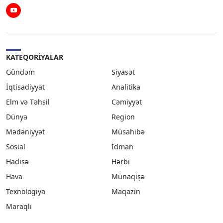
Youtube
KATEQORIYALAR
Gündəm
Siyasət
İqtisadiyyat
Analitika
Elm və Təhsil
Cəmiyyət
Dünya
Region
Mədəniyyət
Müsahibə
Sosial
İdman
Hadisə
Hərbi
Hava
Münaqişə
Texnologiya
Maqazin
Maraqlı