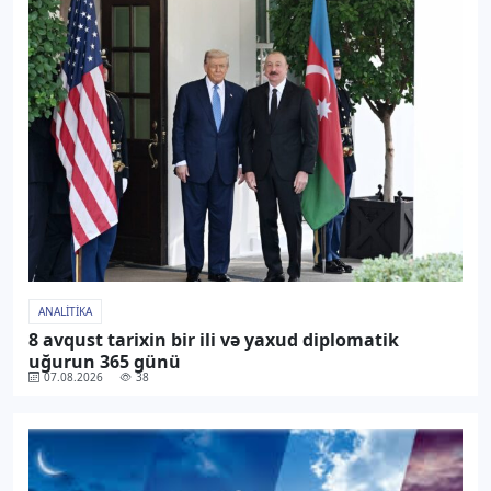
ANALITIKA
8 avqust tarixin bir ili və yaxud diplomatik
uğurun 365 günü
07.08.2026
38