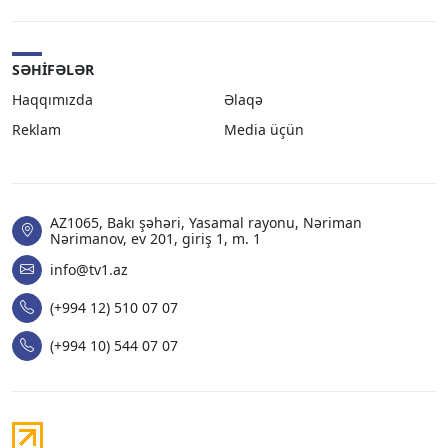
SƏHIFƏLƏR
Haqqımızda
Əlaqə
Reklam
Media üçün
AZ1065, Bakı şəhəri, Yasamal rayonu, Nəriman
Nərimanov, ev 201, giriş 1, m. 1
info@tv1.az
(+994 12) 510 07 07
(+994 10) 544 07 07