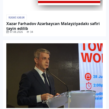
RƏSMI XƏBƏR
Xəzər Fərhadov Azərbaycan Malayziyadakı səfiri
təyin edilib
07.08.2026
34