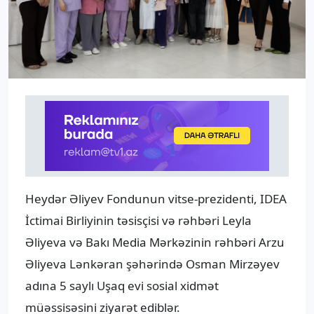
Heydər Əliyev Fondunun vitse-prezidenti, IDEA
İctimai Birliyinin təsisçisi və rəhbəri Leyla
Əliyeva və Bakı Media Mərkəzinin rəhbəri Arzu
Əliyeva Lənkəran şəhərində Osman Mirzəyev
adına 5 saylı Uşaq evi sosial xidmət
müəssisəsini ziyarət ediblər.