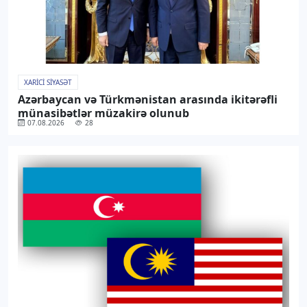
XARICI SIYASƏT
Azərbaycan və Türkmənistan arasında ikitərəfli
münasibətlər müzakirə olunub
07.08.2026
28