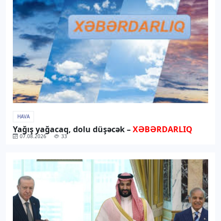
HAVA
Yağış yağacaq, dolu düşəcək –
XƏBƏRDARLIQ
07.08.2026
33