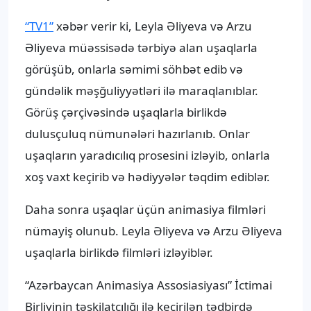
“TV1”
xəbər verir ki, Leyla Əliyeva və Arzu
Əliyeva müəssisədə tərbiyə alan uşaqlarla
görüşüb, onlarla səmimi söhbət edib və
gündəlik məşğuliyyətləri ilə maraqlanıblar.
Görüş çərçivəsində uşaqlarla birlikdə
dulusçuluq nümunələri hazırlanıb. Onlar
uşaqların yaradıcılıq prosesini izləyib, onlarla
xoş vaxt keçirib və hədiyyələr təqdim ediblər.
Daha sonra uşaqlar üçün animasiya filmləri
nümayiş olunub. Leyla Əliyeva və Arzu Əliyeva
uşaqlarla birlikdə filmləri izləyiblər.
“Azərbaycan Animasiya Assosiasiyası” İctimai
Birliyinin təşkilatçılığı ilə keçirilən tədbirdə