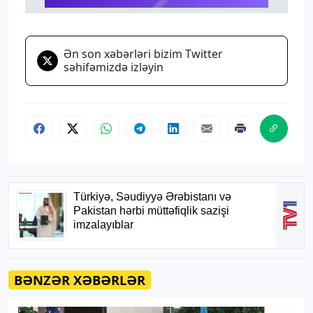
Ən son xəbərləri bizim Twitter
səhifəmizdə izləyin
BƏNZƏR XƏBƏRLƏR