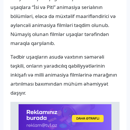
uşaqlara “İsi və Piti” animasiya serialının
bölümləri, eləcə də müxtəlif maarifləndirici və
əyləncəli animasiya filmləri təqdim olunub.
Nümayiş olunan filmlər uşaqlar tərəfindən
maraqla qarşılanıb.
Tədbir uşaqların asudə vaxtının səmərəli
təşkili, onların yaradıcılıq qabiliyyətlərinin
inkişafı və milli animasiya filmlərinə marağının
artırılması baxımından mühüm əhəmiyyət
daşıyır.