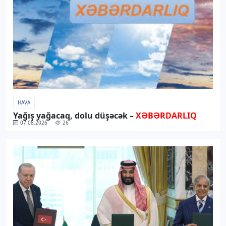
HAVA
Yağış yağacaq, dolu düşəcək –
XƏBƏRDARLIQ
07.08.2026
26