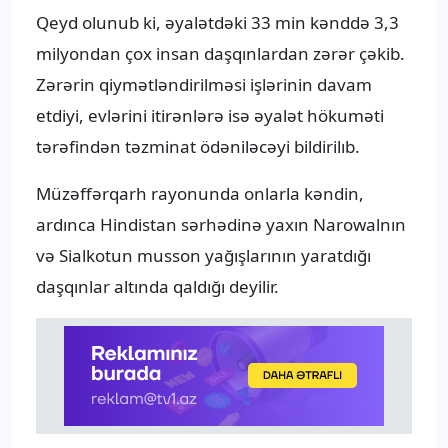
Qeyd olunub ki, əyalətdəki 33 min kənddə 3,3
milyondan çox insan daşqınlardan zərər çəkib.
Zərərin qiymətləndirilməsi işlərinin davam
etdiyi, evlərini itirənlərə isə əyalət hökuməti
tərəfindən təzminat ödəniləcəyi bildirilıb.
Müzəffərqarh rayonunda onlarla kəndin,
ardınca Hindistan sərhədinə yaxın Narowalnın
və Sialkotun musson yağışlarının yaratdığı
daşqınlar altında qaldığı deyilir.