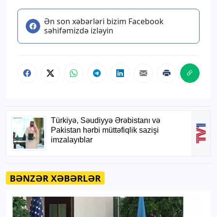
Ən son xəbərləri bizim Facebook
səhifəmizdə izləyin
BƏNZƏR XƏBƏRLƏR