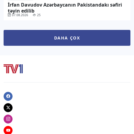
İrfan Davudov Azərbaycanın Pakistandakı səfiri
təyin edilib
07.08.2026
25
DAHA ÇOX
Facebook
Twitter
Instagram
Youtube