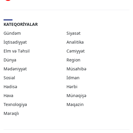
KATEQORIYALAR
Gündəm
Siyasət
İqtisadiyyat
Analitika
Elm və Təhsil
Cəmiyyət
Dünya
Region
Mədəniyyət
Müsahibə
Sosial
İdman
Hadisə
Hərbi
Hava
Münaqişə
Texnologiya
Maqazin
Maraqlı