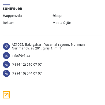
SƏHIFƏLƏR
Haqqımızda
Əlaqə
Reklam
Media üçün
AZ1065, Bakı şəhəri, Yasamal rayonu, Nəriman
Nərimanov, ev 201, giriş 1, m. 1
info@tv1.az
(+994 12) 510 07 07
(+994 10) 544 07 07