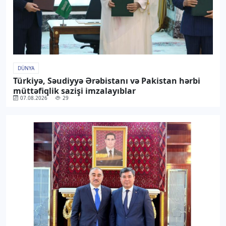
DÜNYA
Türkiyə, Səudiyyə Ərəbistanı və Pakistan hərbi
müttəfiqlik sazişi imzalayıblar
07.08.2026
29