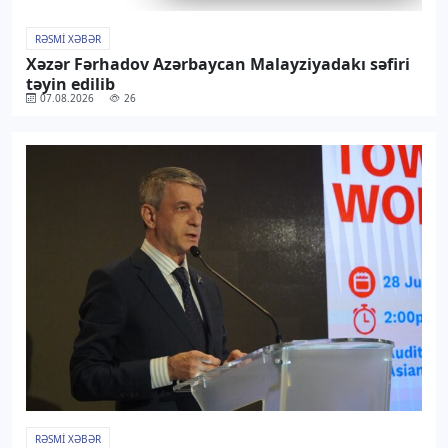
RƏSMI XƏBƏR
Xəzər Fərhadov Azərbaycan Malayziyadakı səfiri
təyin edilib
07.08.2026
26
RƏSMI XƏBƏR