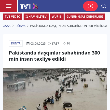
TV1
TV1 VIDEO
İLHAM ƏLIYEV
WUF13
GÜNÜN ƏSAS XƏBƏRLƏRI
Zamanı bizimlə yaşa!
ƏSAS
DÜNYA
PAKISTANDA DAŞQINLAR SƏBƏBINDƏN 300 MIN INSAN 
DÜNYA
93
03.09.2025
17:37
Pakistanda daşqınlar səbəbindən 300
min insan təxliyə edildi