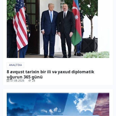
ANALITIKA
8 avqust tarixin bir ili və yaxud diplomatik
uğurun 365 günü
07.08.2026
28