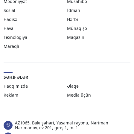
Mədəniyyət
Müsahibə
Sosial
İdman
Hadisə
Hərbi
Hava
Münaqişə
Texnologiya
Maqazin
Maraqlı
SƏHIFƏLƏR
Haqqımızda
Əlaqə
Reklam
Media üçün
AZ1065, Bakı şəhəri, Yasamal rayonu, Nəriman
Nərimanov, ev 201, giriş 1, m. 1