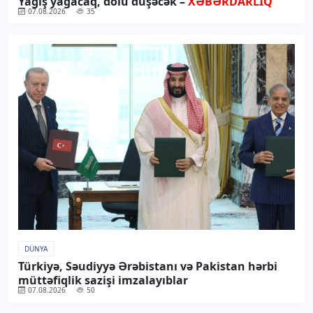
Yağış yağacaq, dolu düşəcək –
XƏBƏRDARLIQ
07.08.2026
35
DÜNYA
Türkiyə, Səudiyyə Ərəbistanı və Pakistan hərbi
müttəfiqlik sazişi imzalayıblar
07.08.2026
50