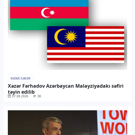
RƏSMI XƏBƏR
Xəzər Fərhadov Azərbaycan Malayziyadakı səfiri
təyin edilib
07.08.2026
38