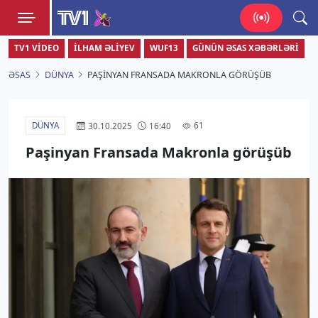
TV1
TV1 VIDEO
İLHAM ƏLIYEV
WUF13
GÜNÜN ƏSAS XƏBƏRLƏRI
Zamanı bizimlə yaşa!
ƏSAS
DÜNYA
PAŞINYAN FRANSADA MAKRONLA GÖRÜŞÜB
DÜNYA
61
30.10.2025
16:40
Paşinyan Fransada Makronla görüşüb