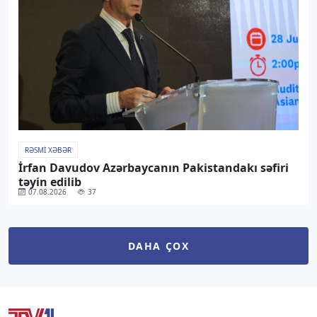
RƏSMI XƏBƏR
İrfan Davudov Azərbaycanın Pakistandakı səfiri
təyin edilib
07.08.2026
37
DAHA ÇOX