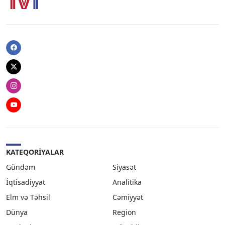
Facebook
Twitter
Instagram
Youtube
KATEQORIYALAR
Gündəm
Siyasət
İqtisadiyyat
Analitika
Elm və Təhsil
Cəmiyyət
Dünya
Region