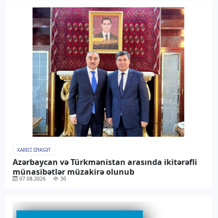
XARICI SIYASƏT
Azərbaycan və Türkmənistan arasında ikitərəfli
münasibətlər müzakirə olunub
07.08.2026
30