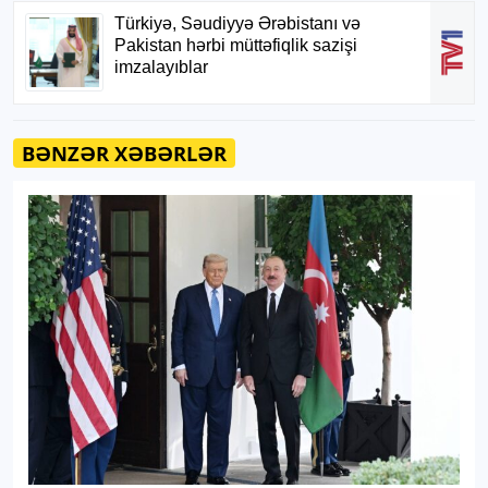
BƏNZƏR XƏBƏRLƏR