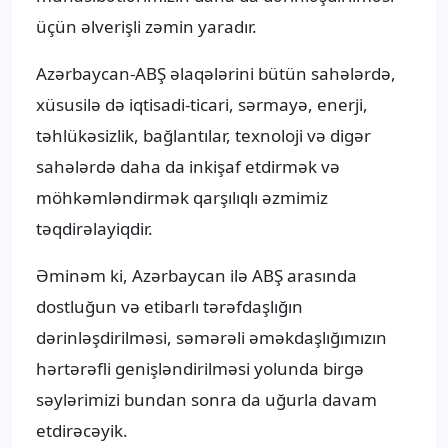
üçün əlverişli zəmin yaradır.
Azərbaycan-ABŞ əlaqələrini bütün sahələrdə,
xüsusilə də iqtisadi-ticari, sərmayə, enerji,
təhlükəsizlik, bağlantılar, texnoloji və digər
sahələrdə daha da inkişaf etdirmək və
möhkəmləndirmək qarşılıqlı əzmimiz
təqdirəlayiqdir.
Əminəm ki, Azərbaycan ilə ABŞ arasında
dostluğun və etibarlı tərəfdaşlığın
dərinləşdirilməsi, səmərəli əməkdaşlığımızın
hərtərəfli genişləndirilməsi yolunda birgə
səylərimizi bundan sonra da uğurla davam
etdirəcəyik.