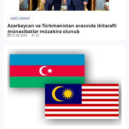
XARICI SIYASƏT
Azərbaycan və Türkmənistan arasında ikitərəfli
münasibətlər müzakirə olunub
07.08.2026
23