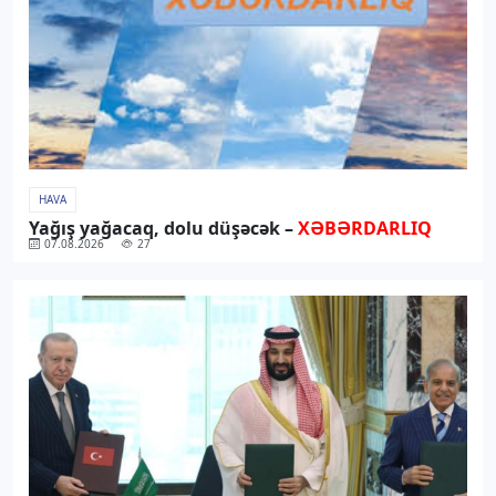
HAVA
Yağış yağacaq, dolu düşəcək –
XƏBƏRDARLIQ
07.08.2026
27