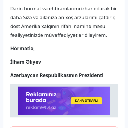
Dərin hörmət və ehtiramlarımı izhar edərək bir
daha Sizə və ailənizə ən xoş arzularımı çatdırır,
dost Amerika xalqının rifahı naminə məsul
fəaliyyətinizdə müvəffəqiyyətlər diləyirəm.
Hörmətlə,
İlham Əliyev
Azərbaycan Respublikasının Prezidenti