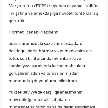
Marşrutu”nu (TRIPP) regionda dayanıqlı sülhün
inkişafına və əməkdaşlığa növbəti töhfə olaraq
görürük.
Hörmətli cənab Prezident,
Sizinlə aramızdakı şəxsi münasibətləri,
dostluğu, dərin hörmət və etimadı daim uca
tutur, son bir il ərzində mehribanlıq və
səmimiyyət şəraitində keçən məhsuldar
görüşlərimizdən və təmaslarımızdan
məmnunluq duyduğumu bildirirəm.
Yüksək səviyyədə qarşılıqlı anlaşmanın
mövcudluğu müxtəlif sahələrdə
münasibətlərimizin daha da dərinləşdirilməsi