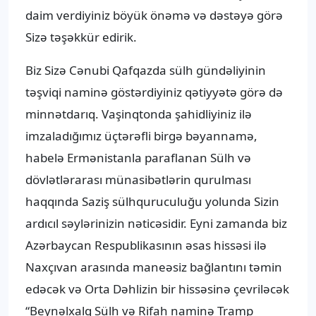
daim verdiyiniz böyük önəmə və dəstəyə görə
Sizə təşəkkür edirik.
Biz Sizə Cənubi Qafqazda sülh gündəliyinin
təşviqi naminə göstərdiyiniz qətiyyətə görə də
minnətdarıq. Vaşinqtonda şahidliyiniz ilə
imzaladığımız üçtərəfli birgə bəyannamə,
habelə Ermənistanla paraflanan Sülh və
dövlətlərarası münasibətlərin qurulması
haqqında Saziş sülhquruculuğu yolunda Sizin
ardıcıl səylərinizin nəticəsidir. Eyni zamanda biz
Azərbaycan Respublikasının əsas hissəsi ilə
Naxçıvan arasında maneəsiz bağlantını təmin
edəcək və Orta Dəhlizin bir hissəsinə çevriləcək
“Beynəlxalq Sülh və Rifah naminə Tramp