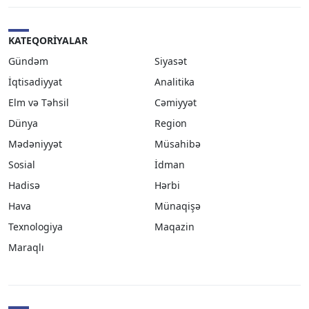
KATEQORIYALAR
Gündəm
Siyasət
İqtisadiyyat
Analitika
Elm və Təhsil
Cəmiyyət
Dünya
Region
Mədəniyyət
Müsahibə
Sosial
İdman
Hadisə
Hərbi
Hava
Münaqişə
Texnologiya
Maqazin
Maraqlı