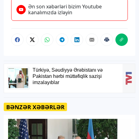
Ən son xəbərləri bizim Youtube
kanalımızda izləyin
BƏNZƏR XƏBƏRLƏR