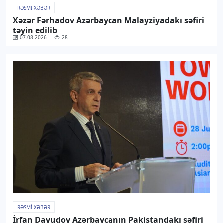
RƏSMI XƏBƏR
Xəzər Fərhadov Azərbaycan Malayziyadakı səfiri
təyin edilib
07.08.2026
28
RƏSMI XƏBƏR
İrfan Davudov Azərbaycanın Pakistandakı səfiri