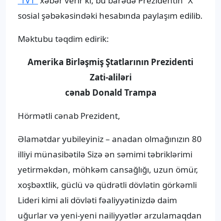
“TV1”
xəbər verir ki, bu barədə Prezidentin “X”
sosial şəbəkəsindəki hesabında paylaşım edilib.
Məktubu təqdim edirik:
Amerika Birləşmiş Ştatlarının Prezidenti
Zati-aliləri
cənab Donald Trampa
Hörmətli cənab Prezident,
Əlamətdar yubileyiniz – anadan olmağınızın 80
illiyi münasibətilə Sizə ən səmimi təbriklərimi
yetirməkdən, möhkəm cansağlığı, uzun ömür,
xoşbəxtlik, güclü və qüdrətli dövlətin görkəmli
Lideri kimi ali dövləti fəaliyyətinizdə daim
uğurlar və yeni-yeni nailiyyətlər arzulamaqdan