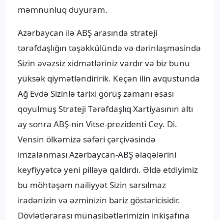
məmnunluq duyuram.
Azərbaycan ilə ABŞ arasında strateji
tərəfdaşlığın təşəkkülündə və dərinləşməsində
Sizin əvəzsiz xidmətləriniz vardır və biz bunu
yüksək qiymətləndiririk. Keçən ilin avqustunda
Ağ Evdə Sizinlə tarixi görüş zamanı əsası
qoyulmuş Strateji Tərəfdaşlıq Xartiyasının altı
ay sonra ABŞ-nin Vitse-prezidenti Cey. Di.
Vensin ölkəmizə səfəri çərçivəsində
imzalanması Azərbaycan-ABŞ əlaqələrini
keyfiyyətcə yeni pilləyə qaldırdı. Əldə etdiyimiz
bu möhtəşəm nailiyyət Sizin sarsılmaz
iradənizin və əzminizin bariz göstəricisidir.
Dövlətlərarası münasibətlərimizin inkişafına