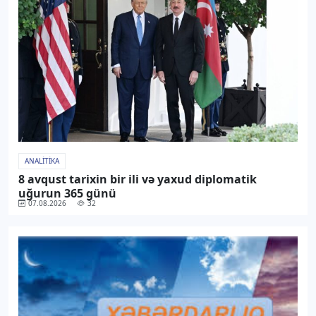
ANALITIKA
8 avqust tarixin bir ili və yaxud diplomatik
uğurun 365 günü
07.08.2026
32