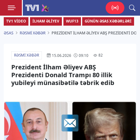
TV1
TV1 VIDEO
İLHAM ƏLIYEV
WUF13
GÜNÜN ƏSAS XƏBƏRLƏRI
Zamanı bizimlə yaşa!
ƏSAS
RƏSMI XƏBƏR
PREZIDENT İLHAM ƏLIYEV ABŞ PREZIDENTI DON
RƏSMI XƏBƏR
82
15.06.2026
09:10
Prezident İlham Əliyev ABŞ
Prezidenti Donald Trampı 80 illik
yubileyi münasibətilə təbrik edib