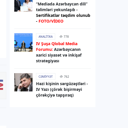
“Mediada Azərbaycan dili”
07.08.2026
13:01
təlimləri yekunlaşıb -
RƏSMI XƏBƏR
Sertifikatlar təqdim olunub
-
FOTO/VİDEO
Media və Yayım Şurasının strukturu
təsdiqlənib
ANALITIKA
778
07.08.2026
12:56
IV Şuşa Qlobal Media
Forumu:
Azərbaycanın
HAVA
xarici siyasət və inkişaf
Sabah hava necə olacaq?
strategiyası
07.08.2026
12:52
CƏMIYYƏT
762
HADISƏ
Həzi kişinin sərgüzəştləri -
IV Yazı (çörək bişirməyi
Zərdabda qəsdən yanğın
çörəkçiyə tapşıraq)
törətməkdə şübhəli bilinən şəxs
saxlanılıb
07.08.2026
11:14
DÜNYA