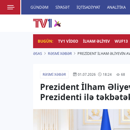
GÜNDƏM
SIYASƏT
İQTISADIYYAT
ANALITIKA
HADISƏ
TV1
Zamanı bizimlə yaşa!
BUGÜN:
TV1 VIDEO
İLHAM ƏLIYEV
WUF13
ƏSAS
RƏSMI XƏBƏR
PREZIDENT İLHAM ƏLIYEVIN 
RƏSMI XƏBƏR
68
01.07.2026
18:24
Prezident İlham Əliye
Prezidenti ilə təkbət