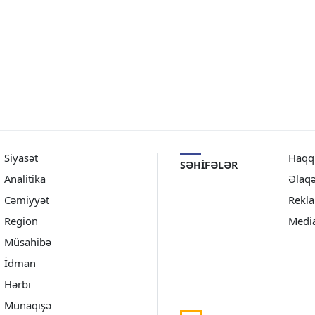
Siyasət
Haqq
SƏHIFƏLƏR
Analitika
Əlaq
Cəmiyyət
Rekl
Region
Medi
Müsahibə
İdman
Hərbi
Münaqişə