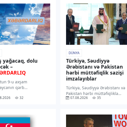
DÜNYA
ş yağacaq, dolu
Türkiyə, Səudiyyə
cək –
Ərəbistanı və Pakistan
ƏRDARLIQ
hərbi müttəfiqlik sazişi
imzalayıblar
tun 9-u axşam
aycanın qərb
Türkiyə, Səudiyyə Ərəbistanı və
larından başlayaraq 11-
Pakistan hərbi müttəfiqliklə
8.2026
32
07.08.2026
35
sasən dağlıq və dağətəyi
bağlı Məkkə Birgə Müdafiə
ərdə arabir yağış yağacağı
Sazişini imzalayıblar. “TV1”
ilir. “TV1” xəbər verir ki,
xəbər verir ki, Pakistan Xarici
rədə Milli
İşlər Nazirliyinin bəyanatına
meteorologiya Xidmətinin
əsasən, müdafiə sazişi regiond