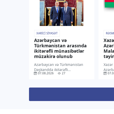
ABŞ münasibətlərinin yeni […]
yaydığ
Qeyd 
XARICI SIYASƏT
RƏSM
Azərbaycan və
Xəzə
Türkmənistan arasında
Azə
ikitərəfli münasibətlər
Mala
müzakirə olunub
təyin
Azərbaycan və Türkmənistan
Xəzər
Daşkənddə ikitərəfli
Azərb
07.08.2026
27
07.0
münasibətlərin hazırkı
Malay
vəziyyətini və perspektivlərini,
səlahi
eləcə də qarşılıqlı maraq
“TV1” 
doğuran regional məsələləri
İlham
müzakirə ediblər. “TV1” xəbər
Sərən
verir ki, bu barədə
mətni
Azərbaycanın Özbəkistandakı
rəsmi 
səfiri Rəşad Məmmədov […]