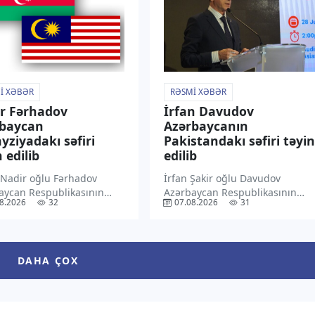
ı xəbərdarlıqda bildirilib.
və onun hüdudlarından
olunub […]
kənarda […]
I XƏBƏR
RƏSMI XƏBƏR
r Fərhadov
İrfan Davudov
rbaycan
Azərbaycanın
yziyadakı səfiri
Pakistandakı səfiri təyin
 edilib
edilib
 Nadir oğlu Fərhadov
İrfan Şakir oğlu Davudov
aycan Respublikasının
Azərbaycan Respublikasının
8.2026
32
07.08.2026
31
ziyada fövqəladə və
Pakistan İslam Respublikasında
yyətli səfiri təyin edilib.
fövqəladə və səlahiyyətli səfiri
xəbər verir ki, Prezident
təyin edilib. “TV1” xəbər verir ki,
 Əliyev bununla bağlı
Prezident İlham Əliyev bununla
DAHA ÇOX
cam imzalayıb. Sənədin
bağlı Sərəncam imzalayıb.
 Azərbaycan Prezidentinin
Sənədin mətni Azərbaycan
internet […]
Prezidentinin […]