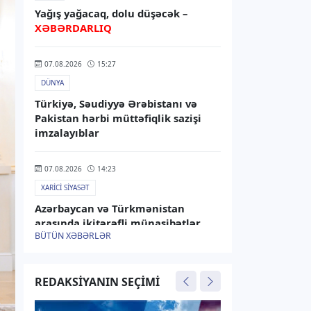
Yağış yağacaq, dolu düşəcək –
XƏBƏRDARLIQ
07.08.2026
15:27
DÜNYA
Türkiyə, Səudiyyə Ərəbistanı və
Pakistan hərbi müttəfiqlik sazişi
imzalayıblar
07.08.2026
14:23
XARICI SIYASƏT
Azərbaycan və Türkmənistan
arasında ikitərəfli münasibətlər
BÜTÜN XƏBƏRLƏR
müzakirə olunub
07.08.2026
13:45
REDAKSIYANIN SEÇIMI
RƏSMI XƏBƏR