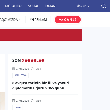
MÜSAHIBƏ
SOSIAL
İDMAN
DIGƏR
AQQIMIZDA
REKLAM
CANLI
SON
XƏBƏRLƏR
07.08.2026
19:31
ANALITIKA
8 avqust tarixin bir ili və yaxud
diplomatik uğurun 365 günü
07.08.2026
17:39
HAVA