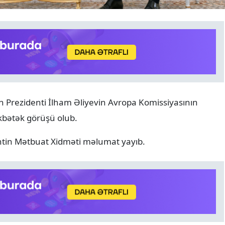
ANALITIKA
07.08.2026
n Prezidenti İlham Əliyevin Avropa Komissiyasının
8 avqust tarixin bir ili və y
əkbətək görüşü olub.
diplomatik uğurun 365 gü
entin Mətbuat Xidməti məlumat yayıb.