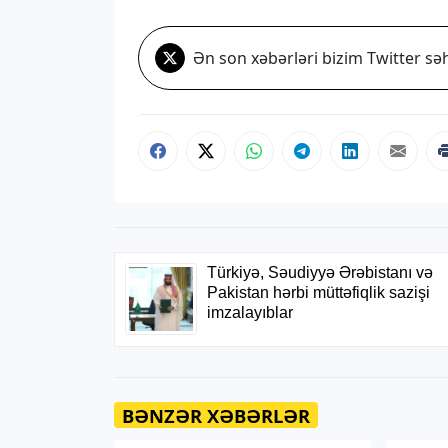
Ən son xəbərləri bizim Twitter səh
BƏNZƏR XƏBƏRLƏR