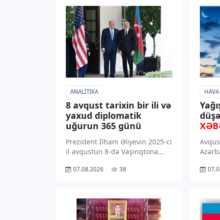
ANALITIKA
HAVA
8 avqust tarixin bir ili və
Yağı
yaxud diplomatik
düşə
uğurun 365 günü
XƏB
Prezident İlham Əliyevin 2025-ci
Avqus
il avqustun 8-də Vaşinqtona
Azərb
etdiyi işgüzar səfər
rayon
07.08.2026
38
07.0
Azərbaycanın diplomatiya
dək ə
tarixinin ən əhəmiyyətli
ərazil
səhifələrindəndir. Prezident
gözlən
Donald Trampın dəvəti ilə
bu ba
reallaşan bu səfər Azərbaycan –
Hidro