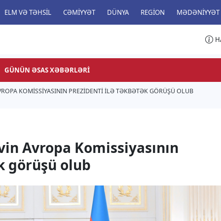
ELM VƏ TƏHSIL
CƏMIYYƏT
DÜNYA
REGION
MƏDƏNIYYƏT
H
GÜNÜN ƏSAS XƏBƏRLƏRI
AVROPA KOMISSIYASININ PREZIDENTI ILƏ TƏKBƏTƏK GÖRÜŞÜ OLUB
vin Avropa Komissiyasının
ək görüşü olub