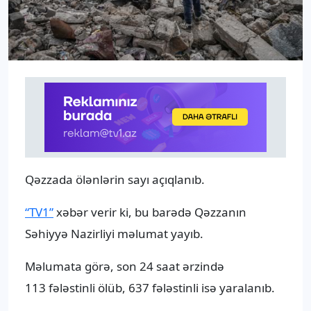
Qəzzada ölənlərin sayı açıqlanıb.
“TV1”
xəbər verir ki, bu barədə Qəzzanın
Səhiyyə Nazirliyi məlumat yayıb.
Məlumata görə, son 24 saat ərzində
113 fələstinli ölüb, 637 fələstinli isə yaralanıb.