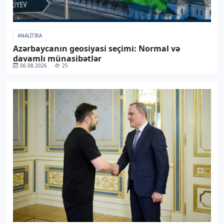
ANALITIKA
Azərbaycanın geosiyasi seçimi: Normal və
davamlı münasibətlər
06.08.2026
25