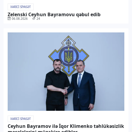
XARICI SIYASƏT
Zelenski Ceyhun Bayramovu qəbul edib
06.08.2026
24
XARICI SIYASƏT
Ceyhun Bayramov ilə İqor Klimenko təhlükəsizlik