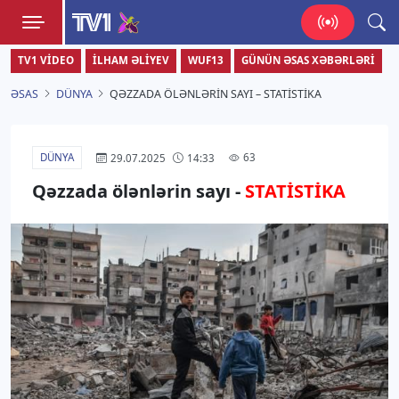
TV1
TV1 VIDEO
İLHAM ƏLIYEV
WUF13
GÜNÜN ƏSAS XƏBƏRLƏRI
Zamanı bizimlə yaşa!
ƏSAS
DÜNYA
QƏZZADA ÖLƏNLƏRIN SAYI – STATİSTİKA
DÜNYA
63
29.07.2025
14:33
Qəzzada ölənlərin sayı -
STATİSTİKA