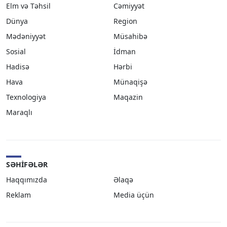
Elm və Təhsil
Cəmiyyət
Dünya
Region
Mədəniyyət
Müsahibə
Sosial
İdman
Hadisə
Hərbi
Hava
Münaqişə
Texnologiya
Maqazin
Maraqlı
SƏHIFƏLƏR
Haqqımızda
Əlaqə
Reklam
Media üçün