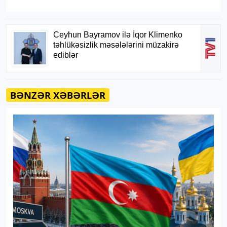
BƏNZƏR XƏBƏRLƏR