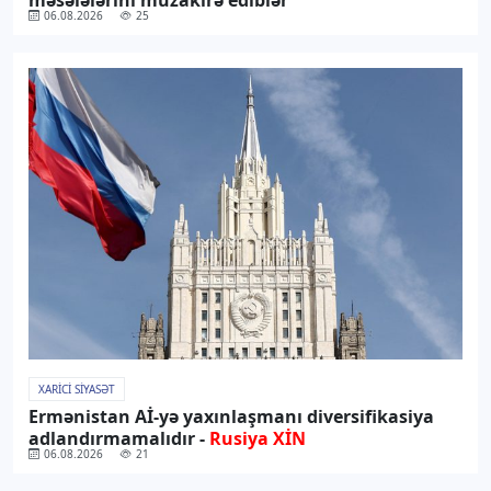
məsələlərini müzakirə ediblər
06.08.2026
25
XARICI SIYASƏT
Ermənistan Aİ-yə yaxınlaşmanı diversifikasiya
adlandırmamalıdır -
Rusiya XİN
06.08.2026
21