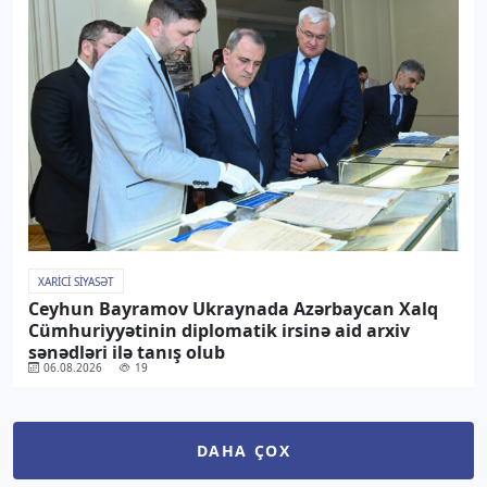
XARICI SIYASƏT
Ceyhun Bayramov Ukraynada Azərbaycan Xalq
Cümhuriyyətinin diplomatik irsinə aid arxiv
sənədləri ilə tanış olub
06.08.2026
19
DAHA ÇOX