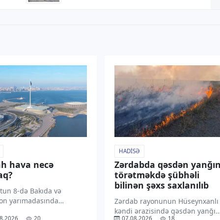
HADISƏ
h hava necə
Zərdabda qəsdən yanğı
aq?
törətməkdə şübhəli
bilinən şəxs saxlanılıb
tun 8-də Bakıda və
on yarımadasında
Zərdab rayonunun Hüseynxanlı
ın yağmursuz keçəcəyi
kəndi ərazisində qəsdən yanğın
8.2026
20
07.08.2026
18