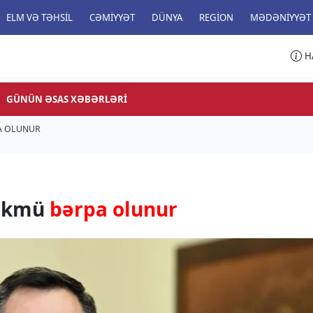
ELM VƏ TƏHSIL
CƏMIYYƏT
DÜNYA
REGION
MƏDƏNIYYƏT
H
GÜNÜN ƏSAS XƏBƏRLƏRI
A OLUNUR
hökmü
bərpa olunur