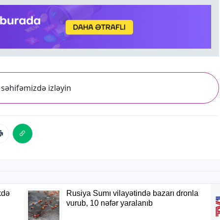
səhifəmizdə izləyin