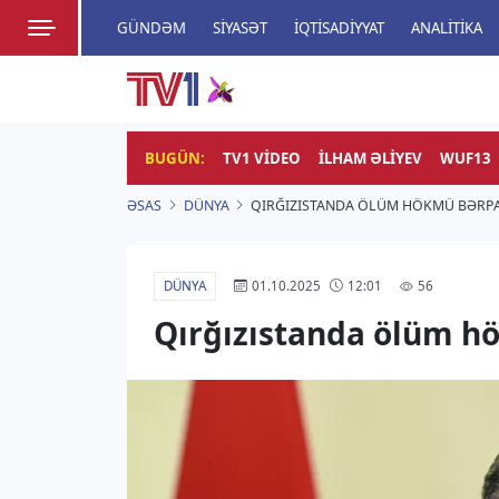
GÜNDƏM
SIYASƏT
İQTISADIYYAT
ANALITIKA
HADISƏ
TV1
Zamanı bizimlə yaşa!
BUGÜN:
TV1 VIDEO
İLHAM ƏLIYEV
WUF13
ƏSAS
DÜNYA
QIRĞIZISTANDA ÖLÜM HÖKMÜ BƏRP
DÜNYA
56
01.10.2025
12:01
Qırğızıstanda ölüm 