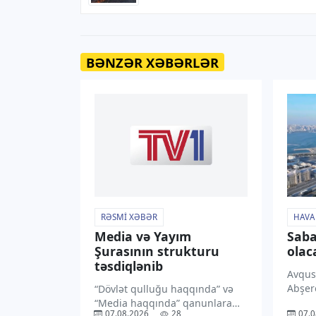
BƏNZƏR XƏBƏRLƏR
RƏSMI XƏBƏR
HAVA
Media və Yayım
Saba
Şurasının strukturu
olac
təsdiqlənib
Avqus
Abşer
“Dövlət qulluğu haqqında” və
havan
“Media haqqında” qanunlara
07.08.2026
28
07.0