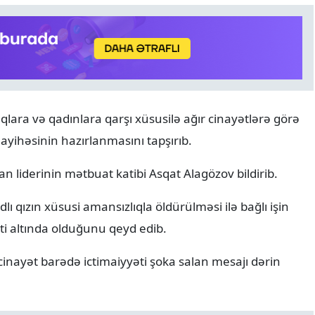
qlara və qadınlara qarşı xüsusilə ağır cinayətlərə görə
RƏSMI XƏBƏR
07.08.2026
layihəsinin hazırlanmasını tapşırıb.
Media və Yayım Şurasının
strukturu təsdiqlənib
an liderinin mətbuat katibi Asqat Alagözov bildirib.
ı qızın xüsusi amansızlıqla öldürülməsi ilə bağlı işin
ti altında olduğunu qeyd edib.
cinayət barədə ictimaiyyəti şoka salan mesajı dərin