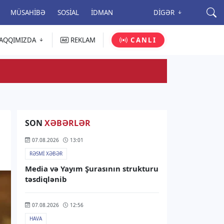
MÜSAHIBƏ
SOSIAL
İDMAN
DIGƏR
AQQIMIZDA
REKLAM
CANLI
SON
XƏBƏRLƏR
07.08.2026
13:01
RƏSMI XƏBƏR
Media və Yayım Şurasının strukturu
təsdiqlənib
07.08.2026
12:56
HAVA