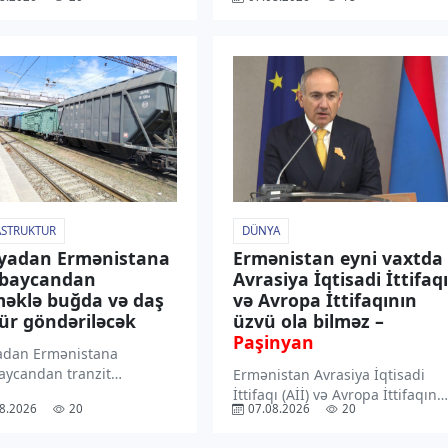
ilir. “TV1” xəbər verir ki,
hadisəsi törədən şəxs polis
 Hidrometeorologiya
əməkdaşları tərəfindən
tinin məlumatına əsasən,
müəyyən edilib. “TV1” xəbər
-qərb küləyi gündüz
verir ki, araşdırmalarla yanğını
şərq küləyi ilə əvəz
kənd sakini Ə.Quliyev tərəfində
caq. Havanın temperaturu
törədildiyi məlum olub. Hadisə
[…]
nəticəsində 1 […]
ASTRUKTUR
DÜNYA
yadan Ermənistana
Ermənistan eyni vaxtda
rbaycandan
Avrasiya İqtisadi İttifaqı
əklə buğda və daş
və Avropa İttifaqının
r göndəriləcək
üzvü ola bilməz –
Paşinyan
adan Ermənistana
aycandan tranzit
Ermənistan Avrasiya İqtisadi
klə 8 vaqon buğda, 10
İttifaqı (Aİİ) və Avropa İttifaqına
8.2026
20
07.08.2026
20
 daş kömür göndəriləcək.
(Aİ) eyni vaxtda üzvlüyün
xəbər verir ki, buğda və
mümkün olmadığını anlayır.