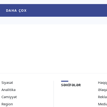
ömür yüklü vaqonlar
bunu Ermənistanın Baş naziri
 Biləcəri stansiyasından
Nikol Paşinyan Qırğızıstanın
DAHA ÇOX
alınacaq. Qeyd edək ki,
Çolpon-Ata şəhərində keçirilən
Avrasiya Hökumətlərarası
Şurasının geniş tərkibli […]
Siyasət
Haqq
SƏHIFƏLƏR
Analitika
Əlaq
Cəmiyyət
Rekl
Region
Medi