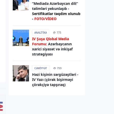
“Mediada Azərbaycan dili”
07.08.2026
09:23
təlimləri yekunlaşıb -
DÜNYA
Sertifikatlar təqdim olunub
-
FOTO/VİDEO
Hindistanda ildırım vurması
nəticəsində ölənlərin sayı 20-yə
çatıb
ANALITIKA
775
IV Şuşa Qlobal Media
07.08.2026
09:16
Forumu:
Azərbaycanın
xarici siyasət və inkişaf
DÜNYA
strategiyası
Husi silahlıları Səudiyyə
Ərəbistanında mülki şəxslərə
hücum ediblər
CƏMIYYƏT
759
Həzi kişinin sərgüzəştləri -
IV Yazı (çörək bişirməyi
07.08.2026
09:03
çörəkçiyə tapşıraq)
DÜNYA
Tramp “doğum turizmi”ni qadağan
edən sərəncamı imzalayıb