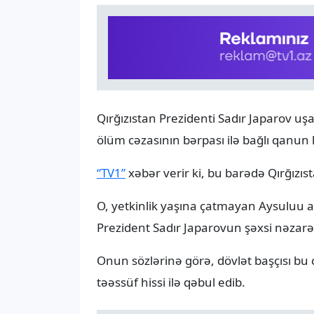
Qırğızıstan Prezidenti Sadır Japarov uşa
ölüm cəzasının bərpası ilə bağlı qanun 
“TV1”
xəbər verir ki, bu barədə Qırğızıst
O, yetkinlik yaşına çatmayan Aysuluu adl
Prezident Sadır Japarovun şəxsi nəzarə
Onun sözlərinə görə, dövlət başçısı bu 
təəssüf hissi ilə qəbul edib.