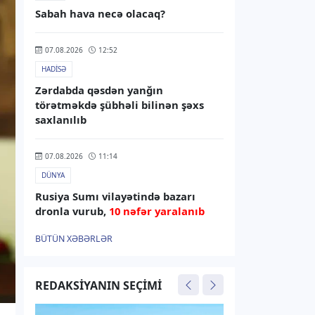
Sabah hava necə olacaq?
07.08.2026
12:52
HADISƏ
Zərdabda qəsdən yanğın
törətməkdə şübhəli bilinən şəxs
saxlanılıb
07.08.2026
11:14
DÜNYA
Rusiya Sumı vilayətində bazarı
dronla vurub,
10 nəfər yaralanıb
BÜTÜN XƏBƏRLƏR
07.08.2026
10:38
İNFRASTRUKTUR
REDAKSIYANIN SEÇIMI
Rusiyadan Ermənistana
Azərbaycandan keçməklə buğda və