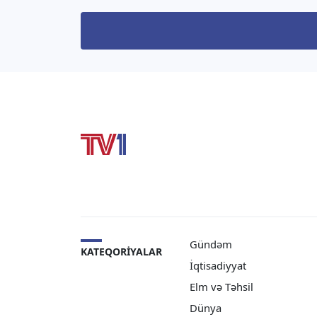
Oleq Qriqorov “Telegram”
daş k
kanalında məlumat yayıb.
sabah
“Hazırda 10 […]
yola s
[…]
Gündəm
KATEQORIYALAR
İqtisadiyyat
Elm və Təhsil
Dünya