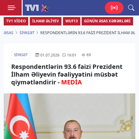
TV1
TV1 VIDEO
İLHAM ƏLIYEV
WUF13
GÜNÜN ƏSAS XƏBƏRLƏRI
Zamanı bizimlə yaşa!
ƏSAS
SIYASƏT
RESPONDENTLƏRIN 93.6 FAIZI PREZIDENT İLHAM ƏLI
SIYASƏT
69
01.07.2026
16:01
Respondentlərin 93.6 faizi Prezident
İlham Əliyevin fəaliyyətini müsbət
qiymətləndirir -
MEDİA