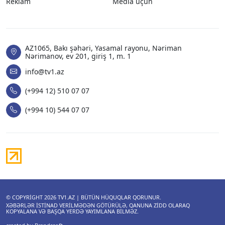
Reklam
Media üçün
AZ1065, Bakı şəhəri, Yasamal rayonu, Nəriman
Nərimanov, ev 201, giriş 1, m. 1
info@tv1.az
(+994 12) 510 07 07
(+994 10) 544 07 07
© COPYRIGHT 2026
TV1.AZ
| BÜTÜN HÜQUQLAR QORUNUR.
XƏBƏRLƏR ISTINAD VERILMƏDƏN GÖTÜRÜLƏ, QANUNA ZIDD OLARAQ
KOPYALANA VƏ BAŞQA YERDƏ YAYIMLANA BILMƏZ.