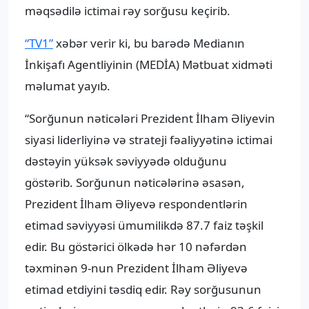
məqsədilə ictimai rəy sorğusu keçirib.
“TV1”
xəbər verir ki, bu barədə Medianın
İnkişafı Agentliyinin (MEDİA) Mətbuat xidməti
məlumat yayıb.
“Sorğunun nəticələri Prezident İlham Əliyevin
siyasi liderliyinə və strateji fəaliyyətinə ictimai
dəstəyin yüksək səviyyədə olduğunu
göstərib. Sorğunun nəticələrinə əsasən,
Prezident İlham Əliyevə respondentlərin
etimad səviyyəsi ümumilikdə 87.7 faiz təşkil
edir. Bu göstərici ölkədə hər 10 nəfərdən
təxminən 9-nun Prezident İlham Əliyevə
etimad etdiyini təsdiq edir. Rəy sorğusunun