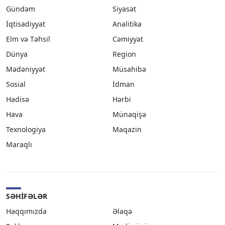
Gündəm
Siyasət
İqtisadiyyat
Analitika
Elm və Təhsil
Cəmiyyət
Dünya
Region
Mədəniyyət
Müsahibə
Sosial
İdman
Hadisə
Hərbi
Hava
Münaqişə
Texnologiya
Maqazin
Maraqlı
SƏHIFƏLƏR
Haqqımızda
Əlaqə