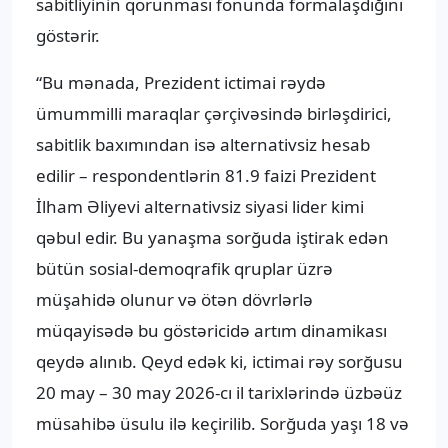
sabitliyinin qorunması fonunda formalaşdığını
göstərir.
“Bu mənada, Prezident ictimai rəydə
ümummilli maraqlar çərçivəsində birləşdirici,
sabitlik baxımından isə alternativsiz hesab
edilir – respondentlərin 81.9 faizi Prezident
İlham Əliyevi alternativsiz siyasi lider kimi
qəbul edir. Bu yanaşma sorğuda iştirak edən
bütün sosial-demoqrafik qruplar üzrə
müşahidə olunur və ötən dövrlərlə
müqayisədə bu göstəricidə artım dinamikası
qeydə alınıb. Qeyd edək ki, ictimai rəy sorğusu
20 may – 30 may 2026-cı il tarixlərində üzbəüz
müsahibə üsulu ilə keçirilib. Sorğuda yaşı 18 və