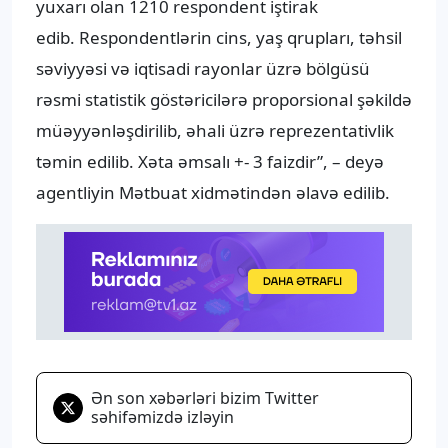
yuxarı olan 1210 respondent iştirak
edib. Respondentlərin cins, yaş qrupları, təhsil
səviyyəsi və iqtisadi rayonlar üzrə bölgüsü
rəsmi statistik göstəricilərə proporsional şəkildə
müəyyənləşdirilib, əhali üzrə reprezentativlik
təmin edilib. Xəta əmsalı +- 3 faizdir”, – deyə
agentliyin Mətbuat xidmətindən əlavə edilib.
Ən son xəbərləri bizim Twitter
səhifəmizdə izləyin