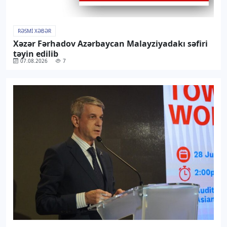
RƏSMI XƏBƏR
Xəzər Fərhadov Azərbaycan Malayziyadakı səfiri
təyin edilib
07.08.2026
7