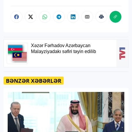
BƏNZƏR XƏBƏRLƏR