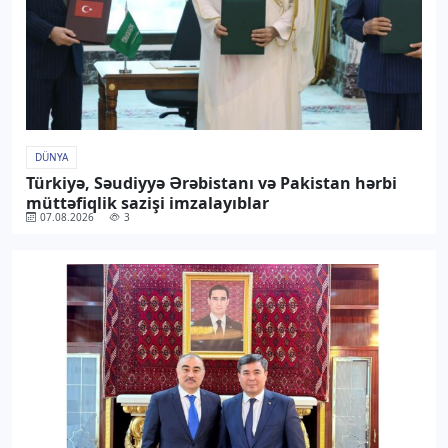
DÜNYA
Türkiyə, Səudiyyə Ərəbistanı və Pakistan hərbi
müttəfiqlik sazişi imzalayıblar
07.08.2026
3