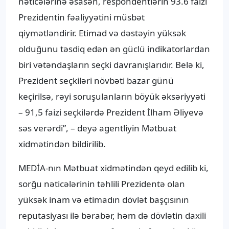
nəticələrinə əsasən, respondentlərin 93.6 faizi
Prezidentin fəaliyyətini müsbət
qiymətləndirir. Etimad və dəstəyin yüksək
olduğunu təsdiq edən ən güclü indikatorlardan
biri vətəndaşların seçki davranışlarıdır. Belə ki,
Prezident seçkiləri növbəti bazar günü
keçirilsə, rəyi soruşulanların böyük əksəriyyəti
– 91,5 faizi seçkilərdə Prezident İlham Əliyevə
səs verərdi”, – deyə agentliyin Mətbuat
xidmətindən bildirilib.
MEDİA-nın Mətbuat xidmətindən qeyd edilib ki,
sorğu nəticələrinin təhlili Prezidentə olan
yüksək inam və etimadın dövlət başçısının
reputasiyası ilə bərabər, həm də dövlətin daxili