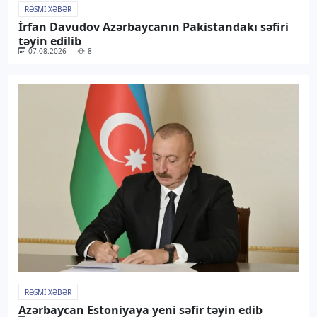
RƏSMI XƏBƏR
İrfan Davudov Azərbaycanın Pakistandakı səfiri
təyin edilib
07.08.2026
8
RƏSMI XƏBƏR
Azərbaycan Estoniyaya yeni səfir təyin edib