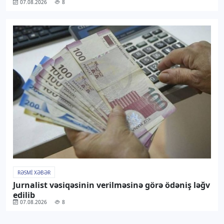
07.08.2026
8
RƏSMI XƏBƏR
Jurnalist vəsiqəsinin verilməsinə görə ödəniş ləğv
edilib
07.08.2026
8