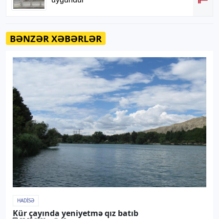
BƏNZƏR XƏBƏRLƏR
HADISƏ
Kür çayında yeniyetmə qız batıb