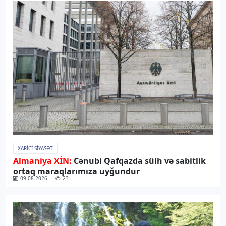
XARICI SIYASƏT
Almaniya XİN:
Cənubi Qafqazda sülh və sabitlik
ortaq maraqlarımıza uyğundur
09.08.2026
23