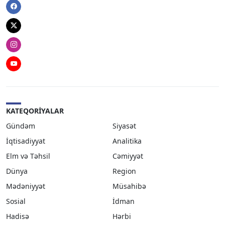
Facebook
Twitter
Instagram
Youtube
KATEQORIYALAR
Gündəm
Siyasət
İqtisadiyyat
Analitika
Elm və Təhsil
Cəmiyyət
Dünya
Region
Mədəniyyət
Müsahibə
Sosial
İdman
Hadisə
Hərbi