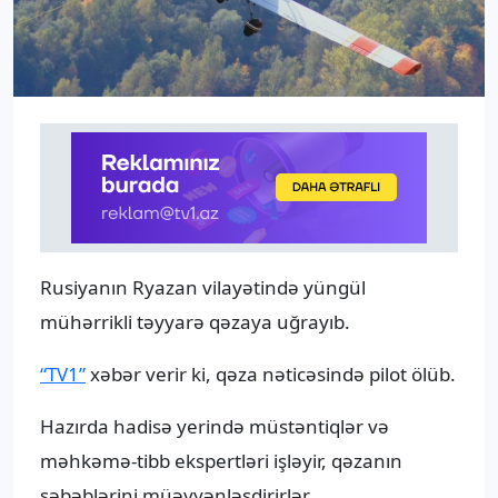
Rusiyanın Ryazan vilayətində yüngül
mühərrikli təyyarə qəzaya uğrayıb.
“TV1”
xəbər verir ki, qəza nəticəsində pilot ölüb.
Hazırda hadisə yerində müstəntiqlər və
məhkəmə-tibb ekspertləri işləyir, qəzanın
səbəblərini müəyyənləşdirirlər.