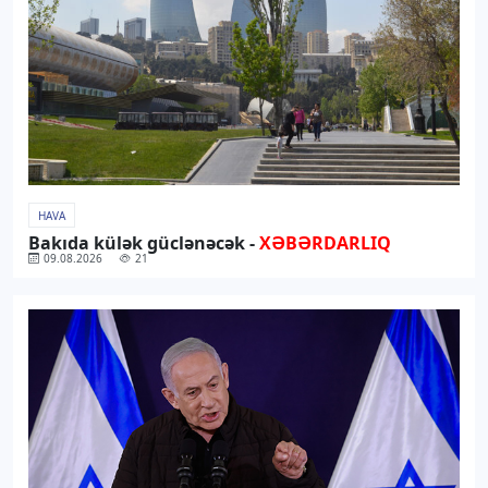
HAVA
Bakıda külək güclənəcək -
XƏBƏRDARLIQ
09.08.2026
21