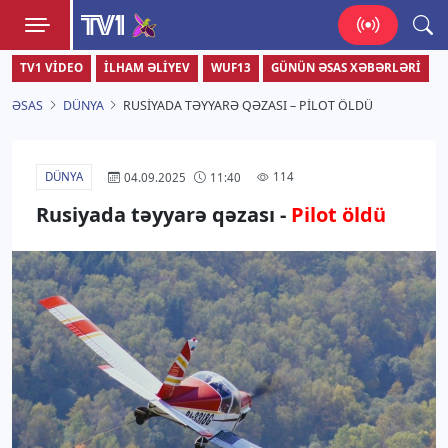
TV1
TV1 VIDEO
İLHAM ƏLIYEV
WUF13
GÜNÜN ƏSAS XƏBƏRLƏRI
Zamanı bizimlə yaşa!
ƏSAS
DÜNYA
RUSIYADA TƏYYARƏ QƏZASI – PILOT ÖLDÜ
DÜNYA
114
04.09.2025
11:40
Rusiyada təyyarə qəzası -
Pilot öldü