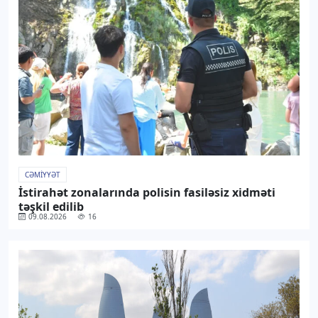
CƏMIYYƏT
İstirahət zonalarında polisin fasiləsiz xidməti
təşkil edilib
09.08.2026
16