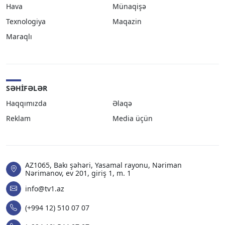
Hava
Münaqişə
Texnologiya
Maqazin
Maraqlı
SƏHIFƏLƏR
Haqqımızda
Əlaqə
Reklam
Media üçün
AZ1065, Bakı şəhəri, Yasamal rayonu, Nəriman
Nərimanov, ev 201, giriş 1, m. 1
info@tv1.az
(+994 12) 510 07 07