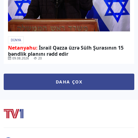
DÜNYA
Netanyahu:
İsrail Qəzza üzrə Sülh Şurasının 15
bəndlik planını rədd edir
09.08.2026
20
DAHA ÇOX