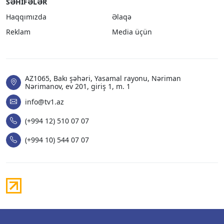
SƏHIFƏLƏR
Haqqımızda
Əlaqə
Reklam
Media üçün
AZ1065, Bakı şəhəri, Yasamal rayonu, Nəriman
Nərimanov, ev 201, giriş 1, m. 1
info@tv1.az
(+994 12) 510 07 07
(+994 10) 544 07 07