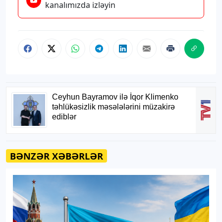
kanalımızda izləyin
BƏNZƏR XƏBƏRLƏR