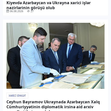
Kiyevdə Azərbaycan və Ukrayna xarici işlər
nazirlərinin görüşü olub
06.08.2026
27
XARICI SIYASƏT
Ceyhun Bayramov Ukraynada Azərbaycan Xalq
Cümhuriyyətinin diplomatik irsinə aid arxiv