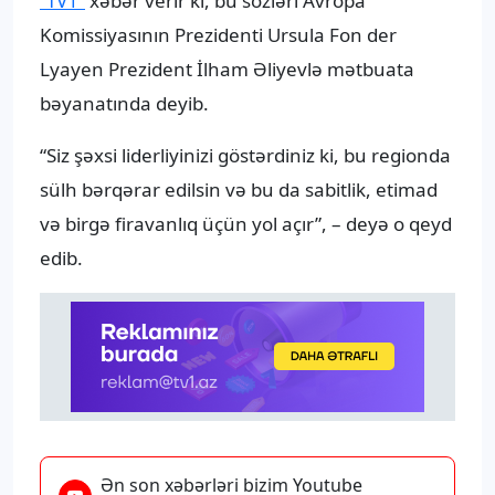
“TV1”
xəbər verir ki, bu sözləri Avropa
Komissiyasının Prezidenti Ursula Fon der
Lyayen Prezident İlham Əliyevlə mətbuata
bəyanatında deyib.
“Siz şəxsi liderliyinizi göstərdiniz ki, bu regionda
sülh bərqərar edilsin və bu da sabitlik, etimad
və birgə firavanlıq üçün yol açır”, – deyə o qeyd
edib.
Ən son xəbərləri bizim Youtube