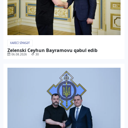
XARICI SIYASƏT
Zelenski Ceyhun Bayramovu qəbul edib
06.08.2026
30