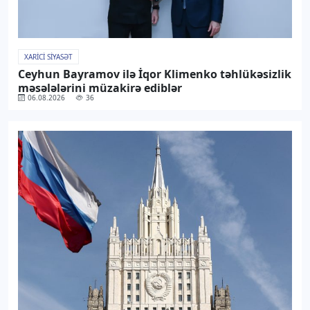
XARICI SIYASƏT
Ceyhun Bayramov ilə İqor Klimenko təhlükəsizlik
məsələlərini müzakirə ediblər
06.08.2026
36