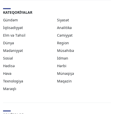
KATEQORIYALAR
Gündəm
Siyasət
İqtisadiyyat
Analitika
Elm və Təhsil
Cəmiyyət
Dünya
Region
Mədəniyyət
Müsahibə
Sosial
İdman
Hadisə
Hərbi
Hava
Münaqişə
Texnologiya
Maqazin
Maraqlı