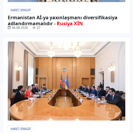
XARICI SIYASƏT
Ermənistan Aİ-yə yaxınlaşmanı diversifikasiya
adlandırmamalıdır -
Rusiya XİN
06.08.2026
27
XARICI SIYASƏT