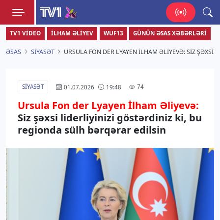
TV1
TV1 VIDEO
İLHAM ƏLIYEV
WUF13
GÜNÜN ƏSAS XƏBƏRLƏRI
Zamanı bizimlə yaşa!
ƏSAS
SIYASƏT
URSULA FON DER LYAYEN İLHAM ƏLIYEVƏ: SIZ ŞƏXSI 
SIYASƏT
74
01.07.2026
19:48
Ursula Fon der Lyayen İlham Əliyevə:
Siz şəxsi liderliyinizi göstərdiniz ki, bu
regionda sülh bərqərar edilsin