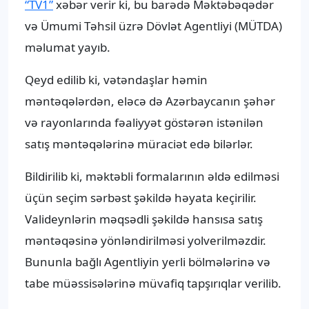
“TV1”
xəbər verir ki, bu barədə Məktəbəqədər
və Ümumi Təhsil üzrə Dövlət Agentliyi (MÜTDA)
məlumat yayıb.
Qeyd edilib ki, vətəndaşlar həmin
məntəqələrdən, eləcə də Azərbaycanın şəhər
və rayonlarında fəaliyyət göstərən istənilən
satış məntəqələrinə müraciət edə bilərlər.
Bildirilib ki, məktəbli formalarının əldə edilməsi
üçün seçim sərbəst şəkildə həyata keçirilir.
Valideynlərin məqsədli şəkildə hansısa satış
məntəqəsinə yönləndirilməsi yolverilməzdir.
Bununla bağlı Agentliyin yerli bölmələrinə və
tabe müəssisələrinə müvafiq tapşırıqlar verilib.