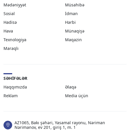
Mədəniyyət
Müsahibə
Sosial
İdman
Hadisə
Hərbi
Hava
Münaqişə
Texnologiya
Maqazin
Maraqlı
SƏHIFƏLƏR
Haqqımızda
Əlaqə
Reklam
Media üçün
AZ1065, Bakı şəhəri, Yasamal rayonu, Nəriman
Nərimanov, ev 201, giriş 1, m. 1