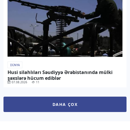
DÜNYA
Husi silahlıları Səudiyyə Ərəbistanında mülki
şəxslərə hücum ediblər
07.08.2026
11
DAHA ÇOX