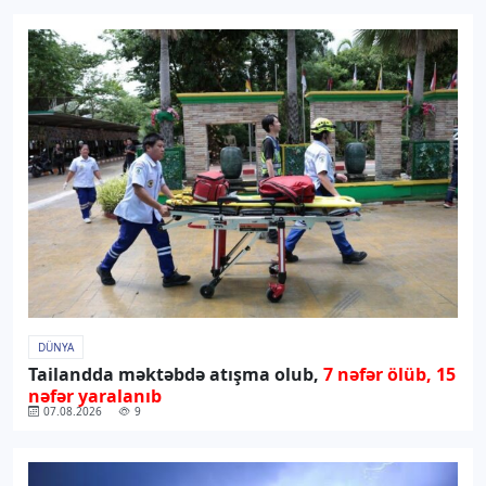
DÜNYA
Tailandda məktəbdə atışma olub,
7 nəfər ölüb, 15
nəfər yaralanıb
07.08.2026
9