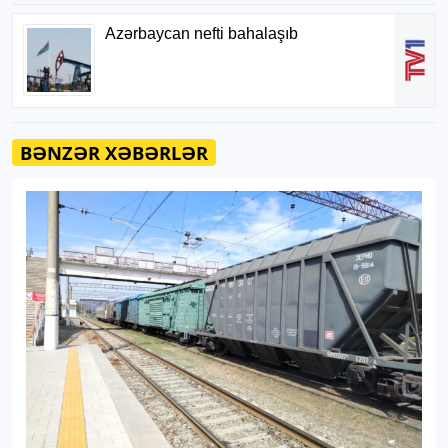
BƏNZƏR XƏBƏRLƏR