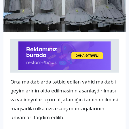
Orta məktəblərdə tətbiq edilən vahid məktəbli
geyimlərinin əldə edilməsinin asanlaşdırılması
və valideynlər üçün əlçatanlığın təmin edilməsi
məqsədilə ölkə üzrə satış məntəqələrinin
ünvanları təqdim edilib.