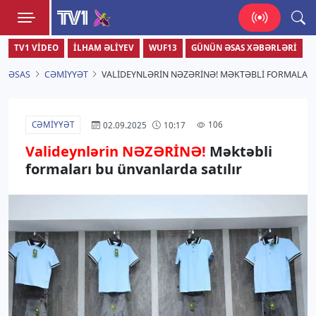
TV1
TV1 VIDEO
İLHAM ƏLIYEV
WUF13
GÜNÜN ƏSAS XƏBƏRLƏRI
Zamanı bizimlə yaşa!
ƏSAS
CƏMIYYƏT
VALIDEYNLƏRIN NƏZƏRİNƏ! MƏKTƏBLI FORMALARI
CƏMIYYƏT
106
02.09.2025
10:17
Valideynlərin NƏZƏRİNƏ!
Məktəbli
formaları bu ünvanlarda satılır