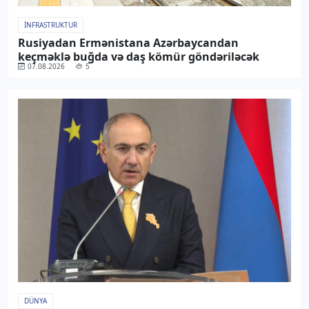
İNFRASTRUKTUR
Rusiyadan Ermənistana Azərbaycandan
keçməklə buğda və daş kömür göndəriləcək
07.08.2026
5
DÜNYA