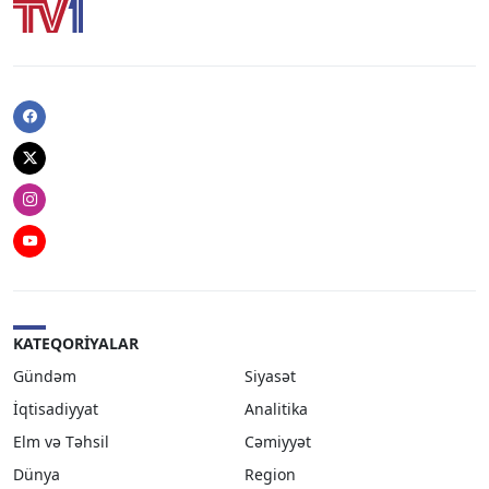
Facebook
Twitter
Instagram
Youtube
KATEQORIYALAR
Gündəm
Siyasət
İqtisadiyyat
Analitika
Elm və Təhsil
Cəmiyyət
Dünya
Region