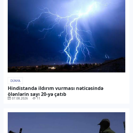
DÜNYA
Hindistanda ildırım vurması nəticəsində
ölənlərin sayı 20-yə çatıb
07.08.2026
11