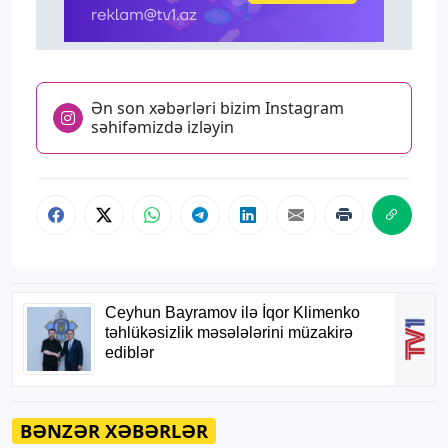
Ən son xəbərləri bizim Instagram
səhifəmizdə izləyin
BƏNZƏR XƏBƏRLƏR