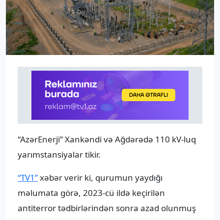
“AzərEnerji” Xankəndi və Ağdərədə 110 kV-luq
yarımstansiyalar tikir.
“TV1”
xəbər verir ki, qurumun yaydığı
məlumata görə, 2023-cü ildə keçirilən
antiterror tədbirlərindən sonra azad olunmuş