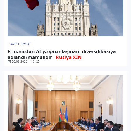
XARICI SIYASƏT
Ermənistan Aİ-yə yaxınlaşmanı diversifikasiya
adlandırmamalıdır -
Rusiya XİN
06.08.2026
25