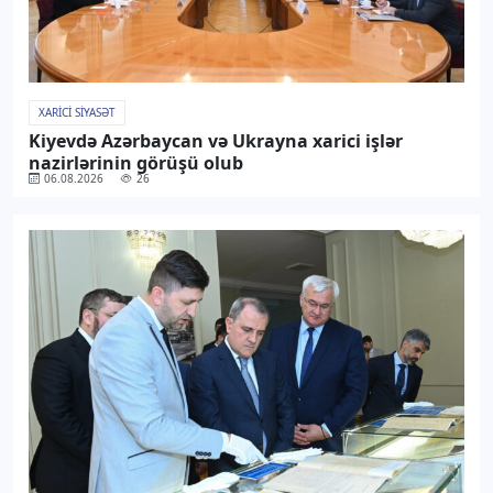
XARICI SIYASƏT
Kiyevdə Azərbaycan və Ukrayna xarici işlər
nazirlərinin görüşü olub
06.08.2026
26