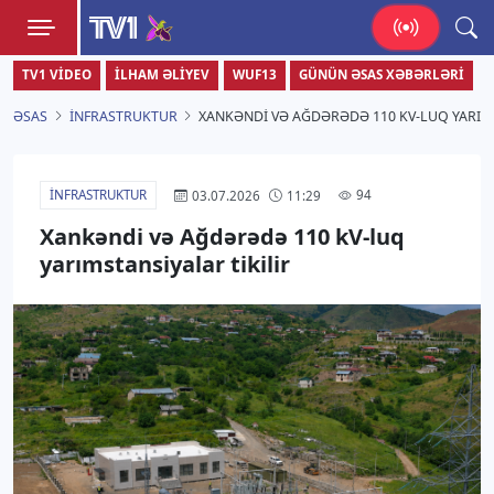
TV1
TV1 VIDEO
İLHAM ƏLIYEV
WUF13
GÜNÜN ƏSAS XƏBƏRLƏRI
Zamanı bizimlə yaşa!
ƏSAS
İNFRASTRUKTUR
XANKƏNDI VƏ AĞDƏRƏDƏ 110 KV-LUQ YARIMS
İNFRASTRUKTUR
94
03.07.2026
11:29
Xankəndi və Ağdərədə 110 kV-luq
yarımstansiyalar tikilir