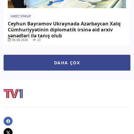
XARICI SIYASƏT
Ceyhun Bayramov Ukraynada Azərbaycan Xalq
Cümhuriyyətinin diplomatik irsinə aid arxiv
sənədləri ilə tanış olub
06.08.2026
23
DAHA ÇOX
Facebook
Twitter