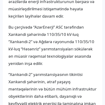
ərazilərdə enerji infrastrukturunun bərpası və
müasirləşdirilməsi istiqamətində həyata
keçirilən layihələr davam edir.
Bu çərçivədə “AzərEnerji” ASC tərəfindən
Xankəndi şəhərində 110/35/10 kV-luq
“Xankəndi-2” və Ağdərə rayonunda 110/35/10
kV-luq “Həsənriz” yarımstansiyaları sökülərək
ən müasir rəqəmsal texnologiyalar əsasında
yenidən inşa edilir.
“Xankəndi-2” yarımstansiyasının tikintisi
Xankəndi şəhərinin, ətraf yaşayış
məntəqələrinin və bütün mühüm infrastruktur
obyektlərinin daha etibarlı, dayanıqlı və
keyfiyyətli elektrik enerjisi ilə təminatına imkan