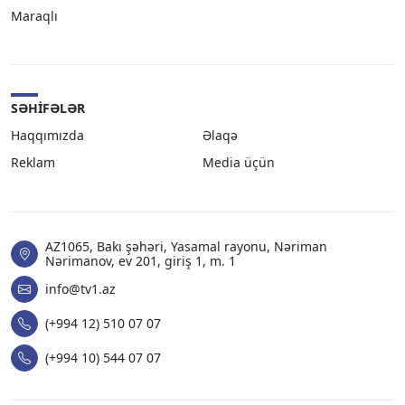
Maraqlı
SƏHIFƏLƏR
Haqqımızda
Əlaqə
Reklam
Media üçün
AZ1065, Bakı şəhəri, Yasamal rayonu, Nəriman
Nərimanov, ev 201, giriş 1, m. 1
info@tv1.az
(+994 12) 510 07 07
(+994 10) 544 07 07