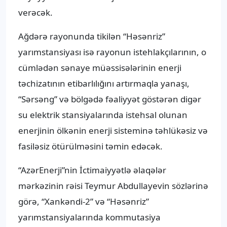
verəcək.
Ağdərə rayonunda tikilən “Həsənriz”
yarımstansiyası isə rayonun istehlakçılarının, o
cümlədən sənaye müəssisələrinin enerji
təchizatının etibarlılığını artırmaqla yanaşı,
“Sərsəng” və bölgədə fəaliyyət göstərən digər
su elektrik stansiyalarında istehsal olunan
enerjinin ölkənin enerji sisteminə təhlükəsiz və
fasiləsiz ötürülməsini təmin edəcək.
“AzərEnerji”nin İctimaiyyətlə əlaqələr
mərkəzinin rəisi Teymur Abdullayevin sözlərinə
görə, “Xankəndi-2” və “Həsənriz”
yarımstansiyalarında kommutasiya