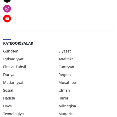
Instagram
Youtube
KATEQORIYALAR
Gündəm
Siyasət
İqtisadiyyat
Analitika
Elm və Təhsil
Cəmiyyət
Dünya
Region
Mədəniyyət
Müsahibə
Sosial
İdman
Hadisə
Hərbi
Hava
Münaqişə
Texnologiya
Maqazin