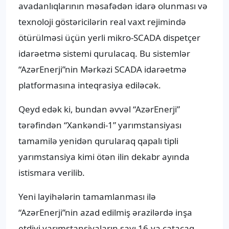
avadanlıqlarının məsafədən idarə olunması və
texnoloji göstəricilərin real vaxt rejimində
ötürülməsi üçün yerli mikro-SCADA dispetçer
idarəetmə sistemi qurulacaq. Bu sistemlər
“AzərEnerji”nin Mərkəzi SCADA idarəetmə
platformasına inteqrasiya ediləcək.
Qeyd edək ki, bundan əvvəl “AzərEnerji”
tərəfindən “Xankəndi-1” yarımstansiyası
tamamilə yenidən qurularaq qapalı tipli
yarımstansiya kimi ötən ilin dekabr ayında
istismara verilib.
Yeni layihələrin tamamlanması ilə
“AzərEnerji”nin azad edilmiş ərazilərdə inşa
etdiyi yarımstansiyaların sayı 16-ya çatacaq.