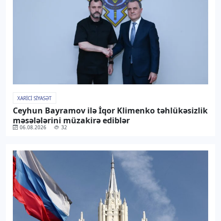
XARICI SIYASƏT
Ceyhun Bayramov ilə İqor Klimenko təhlükəsizlik
məsələlərini müzakirə ediblər
06.08.2026
32