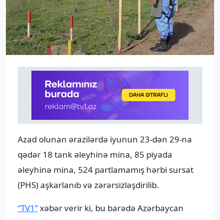
Azad olunan ərazilərdə iyunun 23-dən 29-na
qədər 18 tank əleyhinə mina, 85 piyada
əleyhinə mina, 524 partlamamış hərbi sursat
(PHS) aşkarlanıb və zərərsizləşdirilib.
“TV1”
xəbər verir ki, bu barədə Azərbaycan