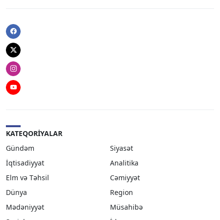
Facebook
Twitter
Instagram
Youtube
KATEQORIYALAR
Gündəm
Siyasət
İqtisadiyyat
Analitika
Elm və Təhsil
Cəmiyyət
Dünya
Region
Mədəniyyət
Müsahibə