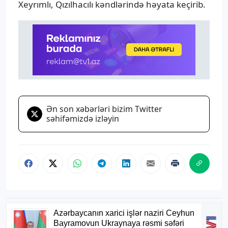
Xeyrımlı, Qızılhacılı kəndlərində həyata keçirib.
Ən son xəbərləri bizim Twitter
səhifəmizdə izləyin