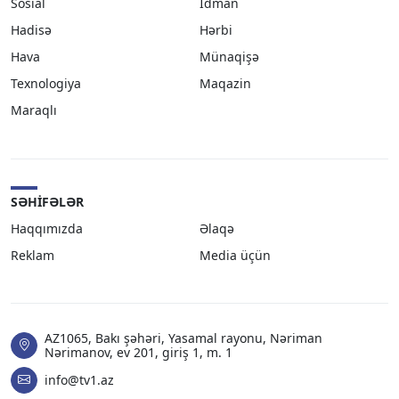
Sosial
İdman
Hadisə
Hərbi
Hava
Münaqişə
Texnologiya
Maqazin
Maraqlı
SƏHIFƏLƏR
Haqqımızda
Əlaqə
Reklam
Media üçün
AZ1065, Bakı şəhəri, Yasamal rayonu, Nəriman
Nərimanov, ev 201, giriş 1, m. 1
info@tv1.az