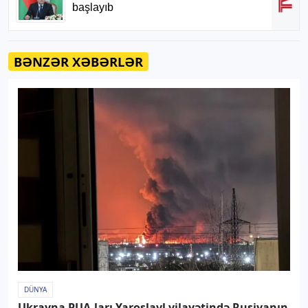
BƏNZƏR XƏBƏRLƏR
DÜNYA
Ukrayna PUA-ları Yaroslavl vilayətində Rusiyanın