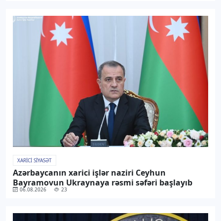
XARICI SIYASƏT
Azərbaycanın xarici işlər naziri Ceyhun
Bayramovun Ukraynaya rəsmi səfəri başlayıb
06.08.2026
23