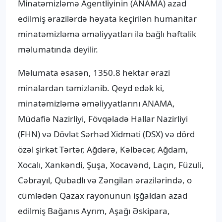
Minatəmizləmə Agentliyinin (ANAMA) azad
edilmiş ərazilərdə həyata keçirilən humanitar
minatəmizləmə əməliyyatları ilə bağlı həftəlik
məlumatında deyilir.
Məlumata əsasən, 1350.8 hektar ərazi
minalardan təmizlənib. Qeyd edək ki,
minatəmizləmə əməliyyatlarını ANAMA,
Müdafiə Nazirliyi, Fövqəladə Hallar Nazirliyi
(FHN) və Dövlət Sərhəd Xidməti (DSX) və dörd
özəl şirkət Tərtər, Ağdərə, Kəlbəcər, Ağdam,
Xocalı, Xankəndi, Şuşa, Xocavənd, Laçın, Füzuli,
Cəbrayıl, Qubadlı və Zəngilan ərazilərində, o
cümlədən Qazax rayonunun işğaldan azad
edilmiş Bağanıs Ayrım, Aşağı Əskipara,