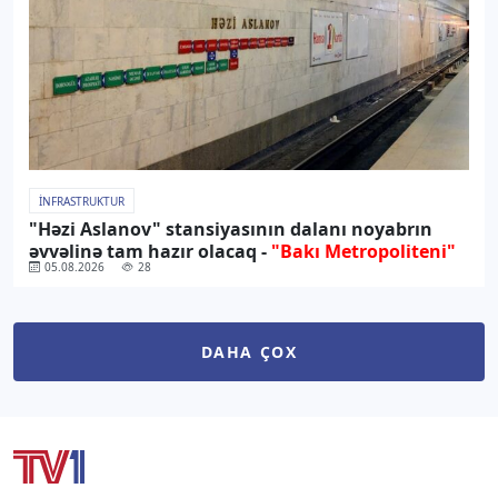
İNFRASTRUKTUR
"Həzi Aslanov" stansiyasının dalanı noyabrın
əvvəlinə tam hazır olacaq -
"Bakı Metropoliteni"
05.08.2026
28
DAHA ÇOX