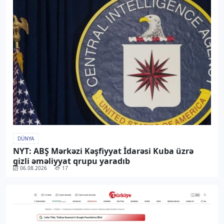
DÜNYA
NYT: ABŞ Mərkəzi Kəşfiyyat İdarəsi Kuba üzrə
gizli əməliyyat qrupu yaradıb
06.08.2026
17