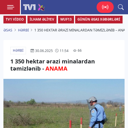
TV1
TV1 VIDEO
İLHAM ƏLIYEV
WUF13
GÜNÜN ƏSAS XƏBƏRLƏRI
Zamanı bizimlə yaşa!
ƏSAS
HƏRBI
1 350 HEKTAR ƏRAZI MINALARDAN TƏMIZLƏNIB – ANA
HƏRBI
66
30.06.2025
11:54
1 350 hektar ərazi minalardan
təmizlənib -
ANAMA