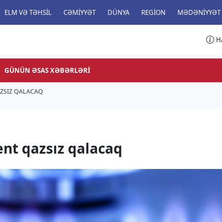
ELM VƏ TƏHSIL
CƏMIYYƏT
DÜNYA
REGION
MƏDƏNIYYƏT
H
GÜNÜN ƏSAS XƏBƏRLƏRI
ZSIZ QALACAQ
nt qazsız qalacaq