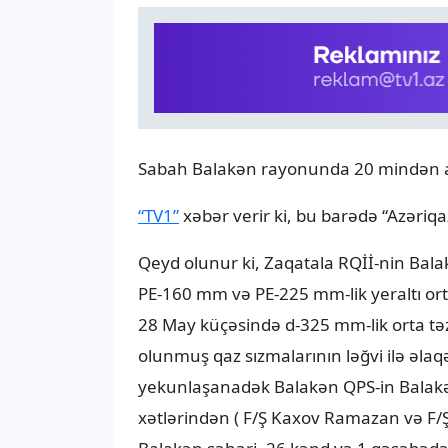
Sabah Balakən rayonunda 20 mindən artı
“TV1”
xəbər verir ki, bu barədə “Azəriqaz
Qeyd olunur ki, Zaqatala RQİİ-nin Bal
PE-160 mm və PE-225 mm-lik yeraltı orta 
28 May küçəsində d-325 mm-lik orta təzy
olunmuş qaz sızmalarının ləğvi ilə əlaqə
yekunlaşanadək Balakən QPS-in Balakən
xətlərindən ( F/Ş Kaxov Ramazan və F/Ş