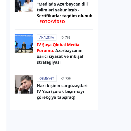
sanksiyaları genişləndirib
“Mediada Azərbaycan dili”
təlimləri yekunlaşıb -
Sertifikatlar təqdim olunub
06.08.2026
13:49
-
FOTO/VİDEO
XARICI SIYASƏT
Elman Abdullayev UNESCO-dan geri
ANALITIKA
768
çağırılıb, yerinə təyinat olub
IV Şuşa Qlobal Media
Forumu:
Azərbaycanın
06.08.2026
13:32
xarici siyasət və inkişaf
strategiyası
DÜNYA
Rəsmi Kiyev: ABŞ nümayəndə
heyətinin Ukraynaya səfərini
CƏMIYYƏT
756
gözləyirik
Həzi kişinin sərgüzəştləri -
IV Yazı (çörək bişirməyi
çörəkçiyə tapşıraq)
06.08.2026
13:29
RƏSMI XƏBƏR
Bəxtiyar Aslanbəyli “Şöhrət” ordeni
ilə təltif edilib