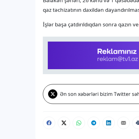
Balakən şəhəri, 26 kənd və 1 qəsəbədə
qaz təchizatının daxildən dayandırılması 
İşlər başa çatdırıldıqdan sonra qazın v
Ən son xəbərləri bizim Twitter səh