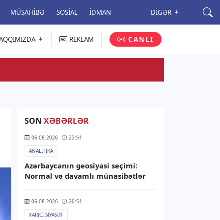
MÜSAHIBƏ
SOSIAL
İDMAN
DIGƏR
AQQIMIZDA
REKLAM
CANLI
SON
XƏBƏRLƏR
06.08.2026
22:51
ANALITIKA
Azərbaycanın geosiyasi seçimi:
Normal və davamlı münasibətlər
06.08.2026
20:51
XARICI SIYASƏT