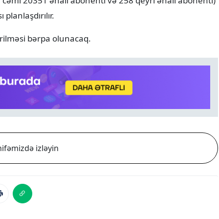
 cəmi 20351 əhali abonenti və 258 qeyri əhali abonenti)
planlaşdırılır.
erilməsi bərpa olunacaq.
ifəmizdə izləyin