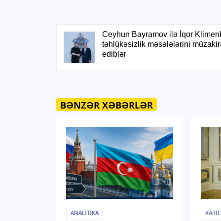
BƏNZƏR XƏBƏRLƏR
ANALITIKA
XARIC