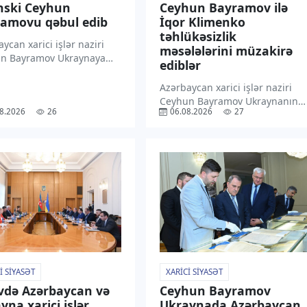
nski Ceyhun
Ceyhun Bayramov ilə
amovu qəbul edib
İqor Klimenko
təhlükəsizlik
ycan xarici işlər naziri
məsələlərini müzakirə
n Bayramov Ukraynaya
ediblər
səfəri çərçivəsində
dent Volodimir Zelenski
Azərbaycan xarici işlər naziri
indən qəbul olunmaqdan
Ceyhun Bayramov Ukraynanın
8.2026
26
06.08.2026
27
nluğunu ifadə edib.
Milli Təhlükəsizlik və Müdafiə
xəbər verir ki, C. Bayramov
Şurasının katibi İqor Klimenko
ədə “X” sosial
ilə görüşüb. “TV1” xəbər verir ki,
əsində paylaşım […]
bu barədə nazir “X” sosial
media hesabında paylaşım
edib. Bildirilib […]
I SIYASƏT
XARICI SIYASƏT
vdə Azərbaycan və
Ceyhun Bayramov
yna xarici işlər
Ukraynada Azərbaycan