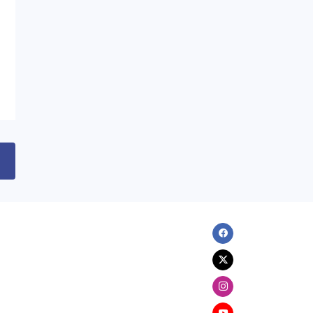
XARICI SIYASƏT
Ceyhun Bayramov Ukraynanın
müharibədə həlak olmuş
müdafiəçilərinin xatirə
memorialını ziyarət edib
06.08.2026
10:35
DÜNYA
Paşinyan Aİİ-nin iclasında iştirak
etmək üçün Qırğızıstana gedib
06.08.2026
10:20
İKT
Facebook
Beş İcra Hakimiyyəti İT sistemlərini
“Hökumət buludu”na köçürüb
Twitter
Instagram
06.08.2026
10:07