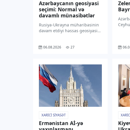
Azərbaycanın geosiyasi
Zele
seçimi: Normal və
Bayr
davamlı münasibətlər
Azərba
Ceyhu
Rusiya-Ukrayna müharibəsinin
rəsmi 
davam etdiyi həssas geosiyasi
Prezi
şəraitdə xarici işlər naziri
tərəf
Ceyhun Bayramovun ardıcıl
06.08.2026
27
06.0
məmnu
olaraq Moskvaya və Kiyevə səfər
“TV1” 
etməsi Azərbaycanın
bu bar
balanslaşdırılmış xarici siyasət
şəbək
kursunun növbəti mühüm
təzahürü kimi qiymətləndirilir.
Xarici […]
XARICI SIYASƏT
XARIC
Ermənistan Aİ-yə
Kiye
yaxınlaşmanı
Ukra