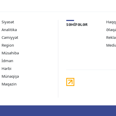
Siyasət
Haqq
SƏHIFƏLƏR
Analitika
Əlaq
Cəmiyyət
Rekl
Region
Medi
Müsahibə
İdman
Hərbi
Münaqişə
Maqazin