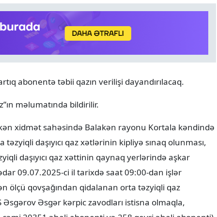
q abonentə təbii qazın verilişi dayandırılacaq.
ANALITIKA
06.08.2026
”ın məlumatında bildirilir.
Azərbaycanın geosiyasi seç
Normal və davamlı münasi
akən xidmət sahəsində Balakən rayonu Kortala kəndində
təzyiqli daşıyıcı qaz xətlərinin kipliyə sınaq olunması,
iqli daşıyıcı qaz xəttinin qaynaq yerlərində aşkar
dar 09.07.2025-ci il tarixdə saat 09:00-dan işlər
 ölçü qovşağından qidalanan orta təzyiqli qaz
 Əsgərov Əsgər kərpic zavodları istisna olmaqla,