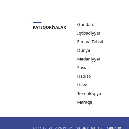
Gündəm
KATEQORIYALAR
İqtisadiyyat
Elm və Təhsil
Dünya
Mədəniyyət
Sosial
Hadisə
Hava
Texnologiya
Maraqlı
© COPYRIGHT 2026
TV1.AZ
| BÜTÜN HÜQUQLAR QORUNUR.