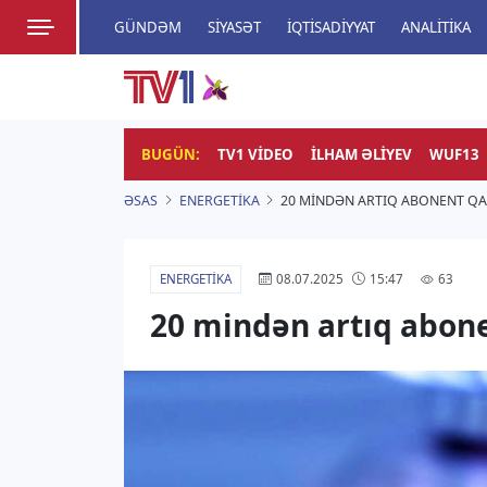
GÜNDƏM
SIYASƏT
İQTISADIYYAT
ANALITIKA
HADISƏ
TV1
Zamanı bizimlə yaşa!
BUGÜN:
TV1 VIDEO
İLHAM ƏLIYEV
WUF13
ƏSAS
ENERGETIKA
20 MINDƏN ARTIQ ABONENT QA
ENERGETIKA
63
08.07.2025
15:47
20 mindən artıq abone