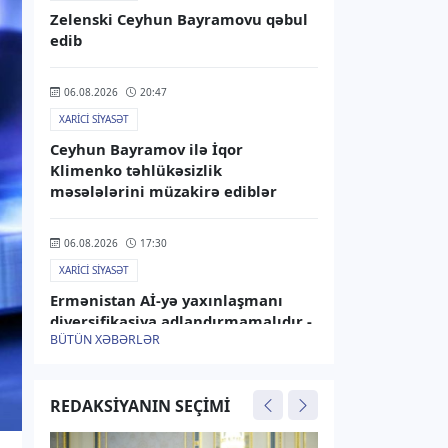
Zelenski Ceyhun Bayramovu qəbul
edib
06.08.2026
20:47
XARICI SIYASƏT
Ceyhun Bayramov ilə İqor
Klimenko təhlükəsizlik
məsələlərini müzakirə ediblər
06.08.2026
17:30
XARICI SIYASƏT
Ermənistan Aİ-yə yaxınlaşmanı
diversifikasiya adlandırmamalıdır -
BÜTÜN XƏBƏRLƏR
Rusiya XİN
06.08.2026
15:25
REDAKSIYANIN SEÇIMI
XARICI SIYASƏT