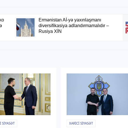
I SIYASƏT
XARICI SIYASƏT