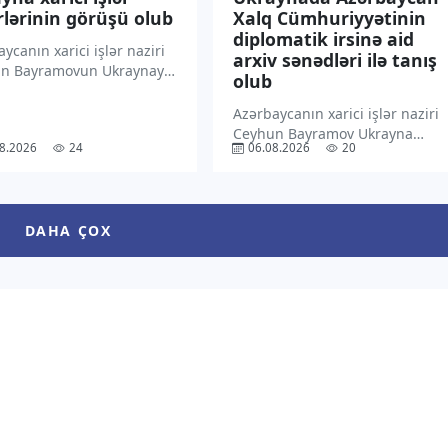
rlərinin görüşü olub
Xalq Cümhuriyyətinin
diplomatik irsinə aid
ycanın xarici işlər naziri
arxiv sənədləri ilə tanış
n Bayramovun Ukraynaya
olub
səfəri çərçivəsində
anın xarici işlər naziri
Azərbaycanın xarici işlər naziri
 Sibiha ilə geniş tərkibdə
Ceyhun Bayramov Ukrayna
8.2026
24
06.08.2026
20
 keçirilib. “TV1” xəbər
Xarici İşlər Nazirliyində
 ki, bu barədə məlumat
Azərbaycan Xalq
ycan Xarici İşlər […]
Cümhuriyyətinin (AXC) bu
ölkədəki diplomatik fəaliyyətini
DAHA ÇOX
əks etdirən arxiv sənədləri ilə
tanış olub. “TV1” xəbər verir ki,
bu barədə […]