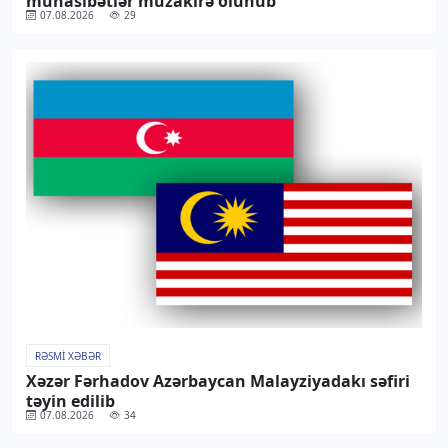
münasibətlər müzakirə olunub
07.08.2026
29
RƏSMI XƏBƏR
Xəzər Fərhadov Azərbaycan Malayziyadakı səfiri
təyin edilib
07.08.2026
34