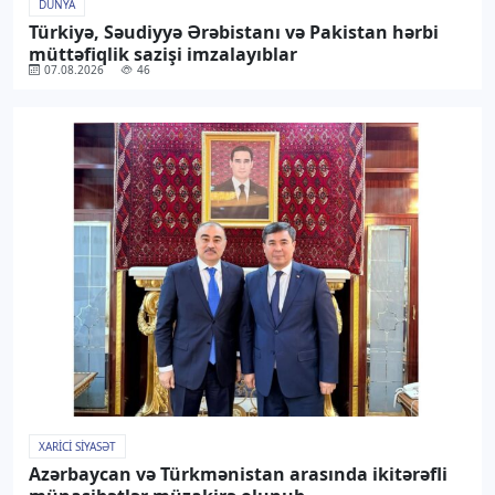
DÜNYA
Türkiyə, Səudiyyə Ərəbistanı və Pakistan hərbi
müttəfiqlik sazişi imzalayıblar
07.08.2026
46
XARICI SIYASƏT
Azərbaycan və Türkmənistan arasında ikitərəfli