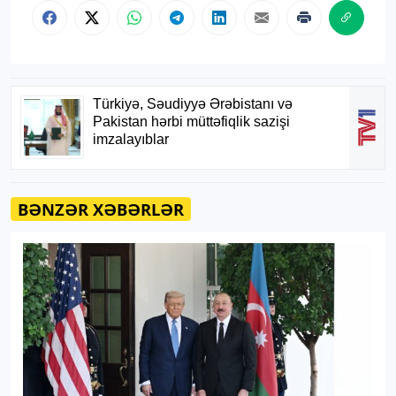
BƏNZƏR XƏBƏRLƏR