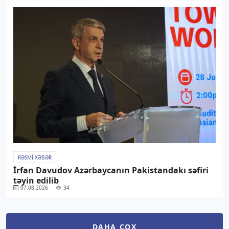
RƏSMI XƏBƏR
İrfan Davudov Azərbaycanın Pakistandakı səfiri
təyin edilib
07.08.2026
34
DAHA ÇOX