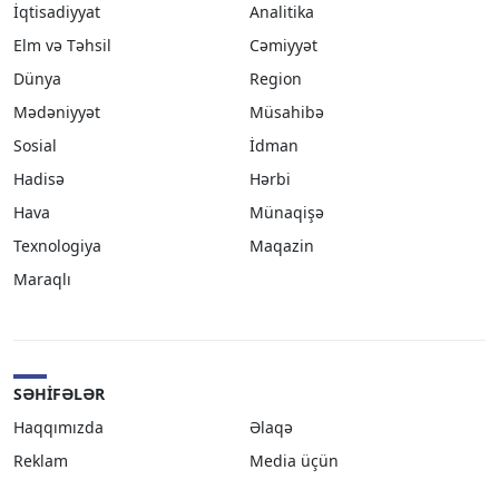
İqtisadiyyat
Analitika
Elm və Təhsil
Cəmiyyət
Dünya
Region
Mədəniyyət
Müsahibə
Sosial
İdman
Hadisə
Hərbi
Hava
Münaqişə
Texnologiya
Maqazin
Maraqlı
SƏHIFƏLƏR
Haqqımızda
Əlaqə
Reklam
Media üçün