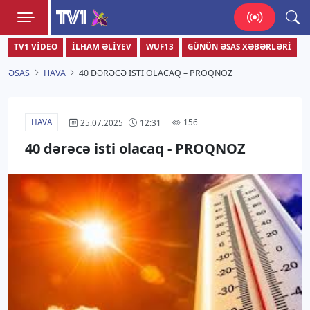
TV1
TV1 VIDEO
İLHAM ƏLIYEV
WUF13
GÜNÜN ƏSAS XƏBƏRLƏRI
Zamanı bizimlə yaşa!
ƏSAS
HAVA
40 DƏRƏCƏ ISTI OLACAQ – PROQNOZ
HAVA
156
25.07.2025
12:31
40 dərəcə isti olacaq - PROQNOZ