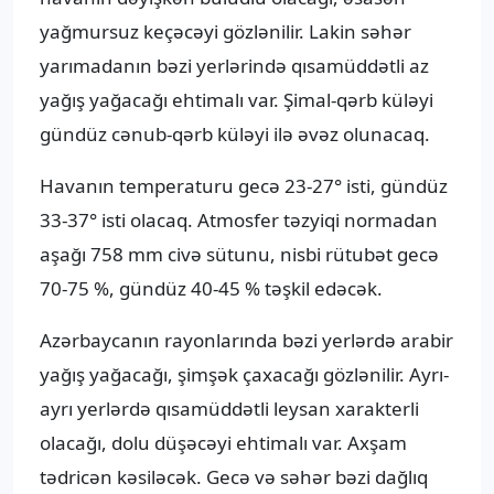
yağmursuz keçəcəyi gözlənilir. Lakin səhər
yarımadanın bəzi yerlərində qısamüddətli az
yağış yağacağı ehtimalı var. Şimal-qərb küləyi
gündüz cənub-qərb küləyi ilə əvəz olunacaq.
Havanın temperaturu gecə 23-27° isti, gündüz
33-37° isti olacaq. Atmosfer təzyiqi normadan
aşağı 758 mm civə sütunu, nisbi rütubət gecə
70-75 %, gündüz 40-45 % təşkil edəcək.
Azərbaycanın rayonlarında bəzi yerlərdə arabir
yağış yağacağı, şimşək çaxacağı gözlənilir. Ayrı-
ayrı yerlərdə qısamüddətli leysan xarakterli
olacağı, dolu düşəcəyi ehtimalı var. Axşam
tədricən kəsiləcək. Gecə və səhər bəzi dağlıq