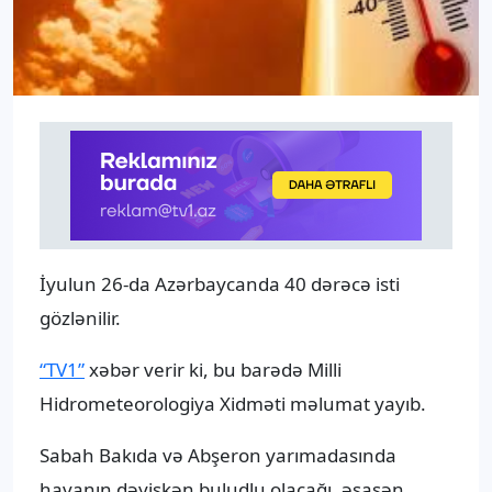
İyulun 26-da Azərbaycanda 40 dərəcə isti
gözlənilir.
“TV1”
xəbər verir ki, bu barədə Milli
Hidrometeorologiya Xidməti məlumat yayıb.
Sabah Bakıda və Abşeron yarımadasında
havanın dəyişkən buludlu olacağı, əsasən