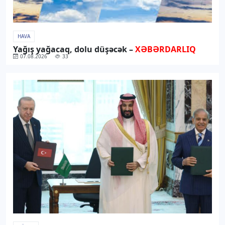
HAVA
Yağış yağacaq, dolu düşəcək –
XƏBƏRDARLIQ
07.08.2026
33