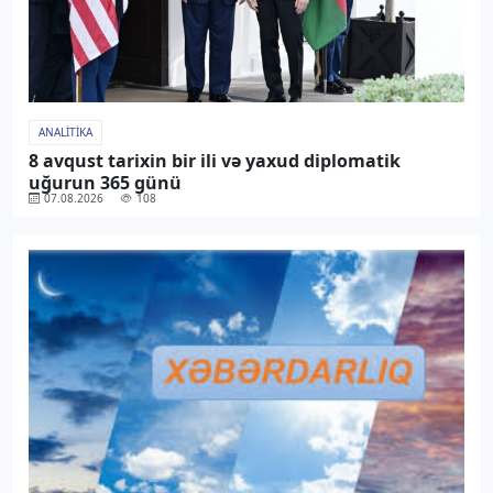
ANALITIKA
8 avqust tarixin bir ili və yaxud diplomatik
uğurun 365 günü
07.08.2026
108