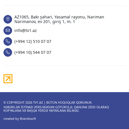
AZ1065, Bakı şəhəri, Yasamal rayonu, Nəriman
Nərimanov, ev 201, giriş 1, m. 1
info@tv1.az
(+994 12) 510 07 07
(+994 10) 544 07 07
© COPYRIGHT 2026
TV1.AZ
| BÜTÜN HÜQUQLAR QORUNUR.
XƏBƏRLƏR ISTINAD VERILMƏDƏN GÖTÜRÜLƏ, QANUNA ZIDD OLARAQ
KOPYALANA VƏ BAŞQA YERDƏ YAYIMLANA BILMƏZ.
created by Brandssoft