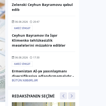
Zelenski Ceyhun Bayramovu qəbul
edib
06.08.2026
20:47
XARICI SIYASƏT
Ceyhun Bayramov ilə İqor
Klimenko təhlükəsizlik
məsələlərini müzakirə ediblər
06.08.2026
17:30
XARICI SIYASƏT
Ermənistan Aİ-yə yaxınlaşmanı
diversifikasiya adlandırmamalıdır -
BÜTÜN XƏBƏRLƏR
Rusiya XİN
06.08.2026
15:25
REDAKSIYANIN SEÇIMI
XARICI SIYASƏT