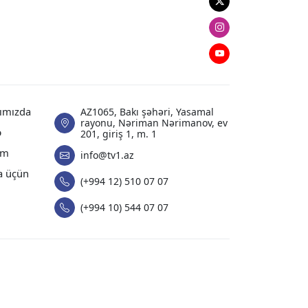
DÜNYA
Twitter
Ukrayna Tverə PUA-larla zərbə
Instagram
endirib
Youtube
06.08.2026
09:50
XARICI SIYASƏT
ımızda
Ukraynalı həmkarı Ceyhun
AZ1065, Bakı şəhəri, Yasamal
rayonu, Nəriman Nərimanov, ev
Bayramovu Kiyevdə qarşılayıb
ə
201, giriş 1, m. 1
am
info@tv1.az
06.08.2026
09:32
a üçün
(+994 12) 510 07 07
DÜNYA
Ukrayna PUA-ları Yaroslavl
(+994 10) 544 07 07
vilayətində Rusiyanın ən iri neft
emalı zavodlarından birini hədəf
alıb
06.08.2026
09:27
DÜNYA