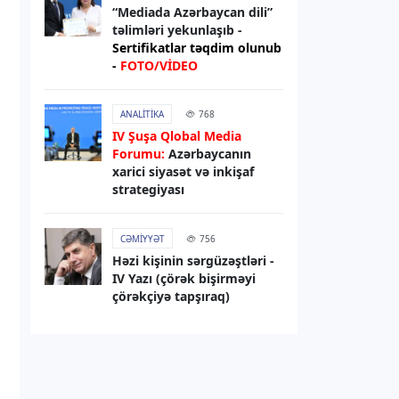
sanksiyaları genişləndirib
“Mediada Azərbaycan dili”
təlimləri yekunlaşıb -
Sertifikatlar təqdim olunub
06.08.2026
13:49
-
FOTO/VİDEO
XARICI SIYASƏT
Elman Abdullayev UNESCO-dan geri
ANALITIKA
768
çağırılıb, yerinə təyinat olub
IV Şuşa Qlobal Media
Forumu:
Azərbaycanın
06.08.2026
13:32
xarici siyasət və inkişaf
strategiyası
DÜNYA
Rəsmi Kiyev: ABŞ nümayəndə
heyətinin Ukraynaya səfərini
CƏMIYYƏT
756
gözləyirik
Həzi kişinin sərgüzəştləri -
IV Yazı (çörək bişirməyi
çörəkçiyə tapşıraq)
06.08.2026
13:29
RƏSMI XƏBƏR
Bəxtiyar Aslanbəyli “Şöhrət” ordeni
ilə təltif edilib