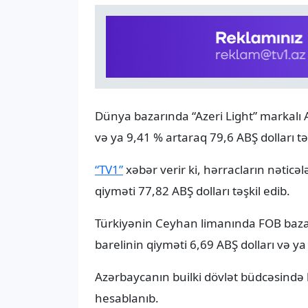
Dünya bazarında “Azeri Light” markalı A
və ya 9,41 % artaraq 79,6 ABŞ dolları təş
“TV1”
xəbər verir ki, hərracların nəticə
qiyməti 77,82 ABŞ dolları təşkil edib.
Türkiyənin Ceyhan limanında FOB bazası
barelinin qiyməti 6,69 ABŞ dolları və ya
Azərbaycanın builki dövlət büdcəsində b
hesablanıb.