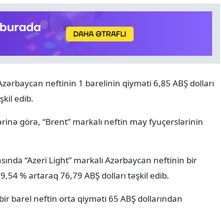
zərbaycan neftinin 1 barelinin qiyməti 6,85 ABŞ dolları
ANALITIKA
06.08.2026
kil edib.
Azərbaycanın geosiyasi seç
Normal və davamlı münasi
lərinə görə, “Brent” markalı neftin may fyuçerslərinin
nda “Azeri Light” markalı Azərbaycan neftinin bir
 9,54 % artaraq 76,79 ABŞ dolları təşkil edib.
ir barel neftin orta qiyməti 65 ABŞ dollarından