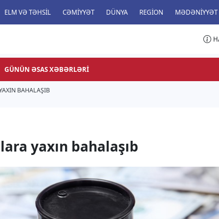
ELM VƏ TƏHSIL
CƏMIYYƏT
DÜNYA
REGION
MƏDƏNIYYƏT
H
GÜNÜN ƏSAS XƏBƏRLƏRI
YAXIN BAHALAŞIB
llara yaxın bahalaşıb