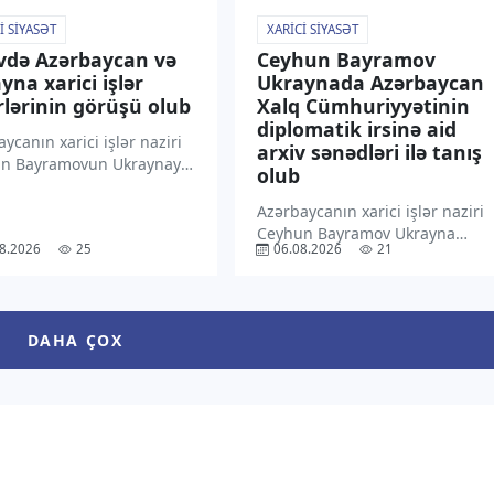
I SIYASƏT
XARICI SIYASƏT
vdə Azərbaycan və
Ceyhun Bayramov
yna xarici işlər
Ukraynada Azərbaycan
rlərinin görüşü olub
Xalq Cümhuriyyətinin
diplomatik irsinə aid
ycanın xarici işlər naziri
arxiv sənədləri ilə tanış
n Bayramovun Ukraynaya
olub
səfəri çərçivəsində
anın xarici işlər naziri
Azərbaycanın xarici işlər naziri
 Sibiha ilə geniş tərkibdə
Ceyhun Bayramov Ukrayna
8.2026
25
06.08.2026
21
 keçirilib. “TV1” xəbər
Xarici İşlər Nazirliyində
 ki, bu barədə məlumat
Azərbaycan Xalq
ycan Xarici İşlər […]
Cümhuriyyətinin (AXC) bu
ölkədəki diplomatik fəaliyyətini
DAHA ÇOX
əks etdirən arxiv sənədləri ilə
tanış olub. “TV1” xəbər verir ki,
bu barədə […]