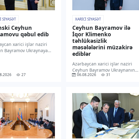
I SIYASƏT
XARICI SIYASƏT
nski Ceyhun
Ceyhun Bayramov ilə
amovu qəbul edib
İqor Klimenko
təhlükəsizlik
ycan xarici işlər naziri
məsələlərini müzakirə
n Bayramov Ukraynaya
ediblər
səfəri çərçivəsində
dent Volodimir Zelenski
Azərbaycan xarici işlər naziri
indən qəbul olunmaqdan
Ceyhun Bayramov Ukraynanın
8.2026
27
06.08.2026
31
nluğunu ifadə edib.
Milli Təhlükəsizlik və Müdafiə
xəbər verir ki, C. Bayramov
Şurasının katibi İqor Klimenko
ədə “X” sosial
ilə görüşüb. “TV1” xəbər verir ki,
əsində paylaşım […]
bu barədə nazir “X” sosial
media hesabında paylaşım
edib. Bildirilib […]