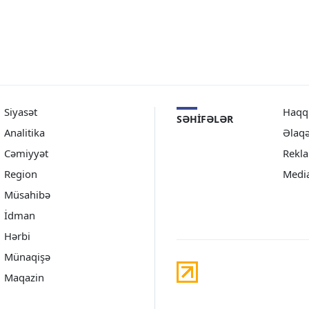
Siyasət
Haqq
SƏHIFƏLƏR
Analitika
Əlaq
Cəmiyyət
Rekl
Region
Medi
Müsahibə
İdman
Hərbi
Münaqişə
Maqazin