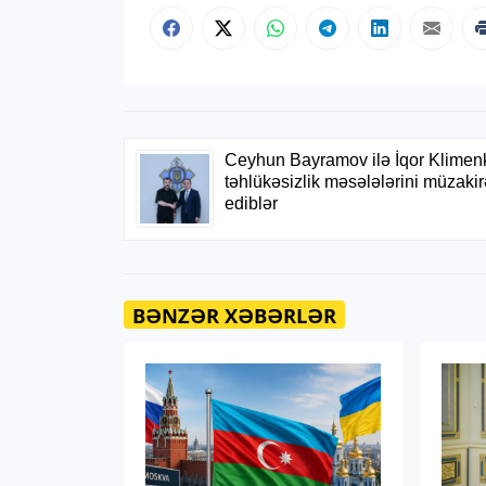
BƏNZƏR XƏBƏRLƏR