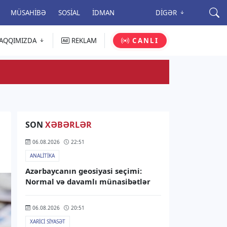
MÜSAHIBƏ
SOSIAL
İDMAN
DIGƏR
AQQIMIZDA
REKLAM
CANLI
SON
XƏBƏRLƏR
06.08.2026
22:51
ANALITIKA
Azərbaycanın geosiyasi seçimi:
Normal və davamlı münasibətlər
06.08.2026
20:51
XARICI SIYASƏT