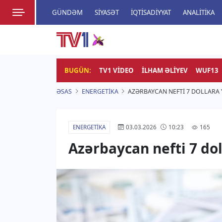
GÜNDƏM
SIYASƏT
İQTISADIYYAT
ANALITIKA
HADISƏ
TV1
Zamanı bizimlə yaşa!
BUGÜN:
TV1 VIDEO
İLHAM ƏLIYEV
WUF13
ƏSAS
ENERGETIKA
AZƏRBAYCAN NEFTI 7 DOLLARA 
ENERGETIKA
165
03.03.2026
10:23
Azərbaycan nefti 7 do