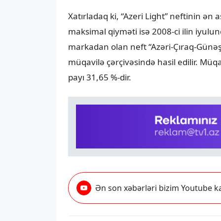
Xatırladaq ki, “Azeri Light” neftinin ən a
maksimal qiyməti isə 2008-ci ilin iyulu
markadan olan neft “Azəri-Çıraq-Günəş
müqavilə çərçivəsində hasil edilir. Mü
payı 31,65 %-dir.
Ən son xəbərləri bizim Youtube ka