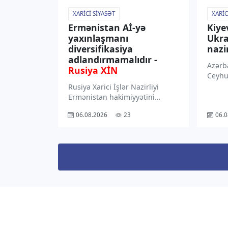
XARICI SIYASƏT
XARIC
Ermənistan Aİ-yə
Kiye
yaxınlaşmanı
Ukra
diversifikasiya
nazi
adlandırmamalıdır -
Azərba
Rusiya XİN
Ceyhu
rəsmi 
Rusiya Xarici İşlər Nazirliyi
Ukrayn
Ermənistan hakimiyyətini
Andriy
Avropa İttifaqına yaxınlaşmanı
06.08.2026
23
06.0
görüşü
“diversifikasiya” adı altında
verir
təqdim etməməyə çağırıb. “TV1”
Azərba
xəbər verir ki, bunu Rusiya
Xarici İşlər Nazirliyinin
İnformasiya və Mətbuat
Departamenti direktorunun
müavini […]