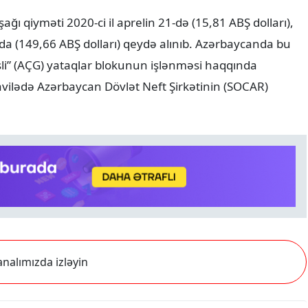
şağı qiyməti 2020-ci il aprelin 21-də (15,81 ABŞ dolları),
nda (149,66 ABŞ dolları) qeydə alınıb. Azərbaycanda bu
li” (AÇG) yataqlar blokunun işlənməsi haqqında
qavilədə Azərbaycan Dövlət Neft Şirkətinin (SOCAR)
nalımızda izləyin