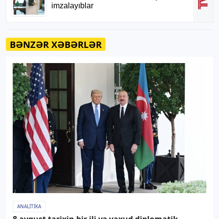
BƏNZƏR XƏBƏRLƏR
ANALITIKA
8 avqust tarixin bir ili və yaxud diplomatik