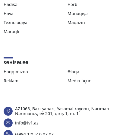
Hadisə
Hərbi
Hava
Münaqişə
Texnologiya
Maqazin
Maraqlı
SƏHIFƏLƏR
Haqqımızda
Əlaqə
Reklam
Media üçün
AZ1065, Bakı şəhəri, Yasamal rayonu, Nəriman
Nərimanov, ev 201, giriş 1, m. 1
info@tv1.az
(+994 12) 510 07 07