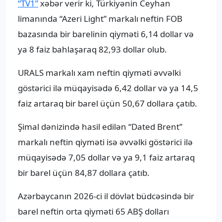
“TV1”
xəbər verir ki, Türkiyənin Ceyhan
limanında “Azeri Light” markalı neftin FOB
bazasında bir barelinin qiyməti 6,14 dollar və
ya 8 faiz bahlaşaraq 82,93 dollar olub.
URALS markalı xam neftin qiyməti əvvəlki
göstərici ilə müqayisədə 6,42 dollar və ya 14,5
faiz artaraq bir barel üçün 50,67 dollara çatıb.
Şimal dənizində hasil edilən “Dated Brent”
markalı neftin qiyməti isə əvvəlki göstərici ilə
müqayisədə 7,05 dollar və ya 9,1 faiz artaraq
bir barel üçün 84,87 dollara çatıb.
Azərbaycanın 2026-ci il dövlət büdcəsində bir
barel neftin orta qiyməti 65 ABŞ dolları