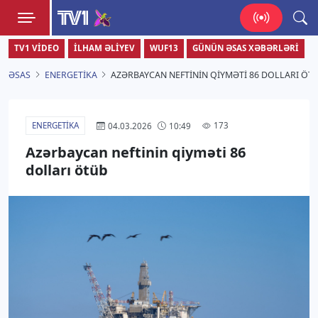
TV1
TV1 VIDEO
İLHAM ƏLIYEV
WUF13
GÜNÜN ƏSAS XƏBƏRLƏRI
Zamanı bizimlə yaşa!
ƏSAS
ENERGETIKA
AZƏRBAYCAN NEFTININ QIYMƏTI 86 DOLLARI ÖT
ENERGETIKA
173
04.03.2026
10:49
Azərbaycan neftinin qiyməti 86
dolları ötüb