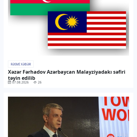
RƏSMI XƏBƏR
Xəzər Fərhadov Azərbaycan Malayziyadakı səfiri
təyin edilib
07.08.2026
26