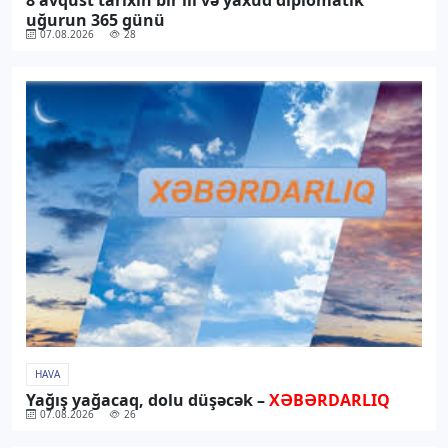
uğurun 365 günü
07.08.2026
28
HAVA
Yağış yağacaq, dolu düşəcək –
XƏBƏRDARLIQ
07.08.2026
26