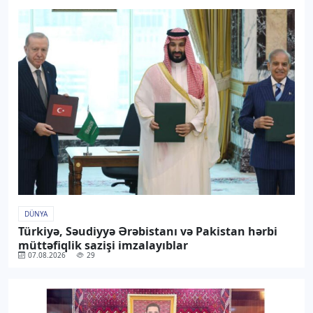
DÜNYA
Türkiyə, Səudiyyə Ərəbistanı və Pakistan hərbi
müttəfiqlik sazişi imzalayıblar
07.08.2026
29