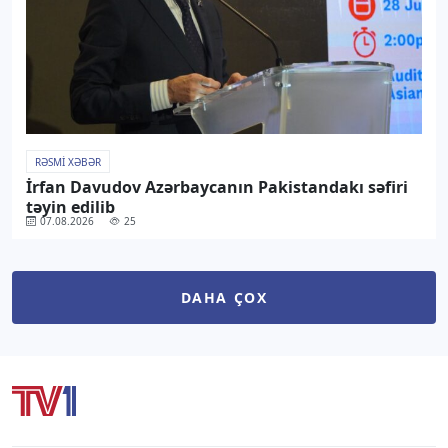
RƏSMI XƏBƏR
İrfan Davudov Azərbaycanın Pakistandakı səfiri
təyin edilib
07.08.2026
25
DAHA ÇOX