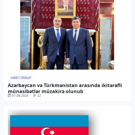
XARICI SIYASƏT
Azərbaycan və Türkmənistan arasında ikitərəfli
münasibətlər müzakirə olunub
07.08.2026
22