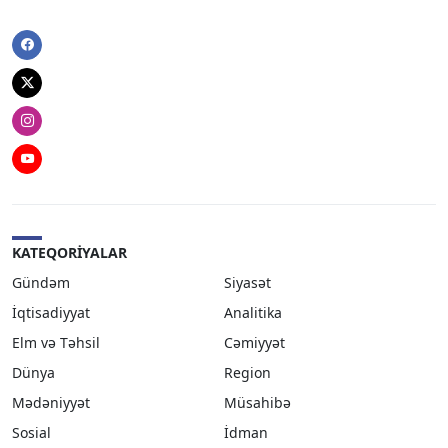
Facebook
Twitter
Instagram
Youtube
KATEQORIYALAR
Gündəm
Siyasət
İqtisadiyyat
Analitika
Elm və Təhsil
Cəmiyyət
Dünya
Region
Mədəniyyət
Müsahibə
Sosial
İdman